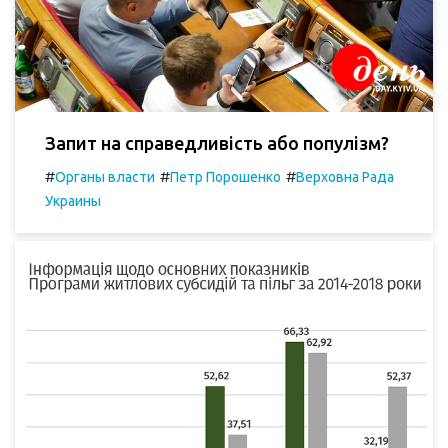
Запит на справедливість або популізм?
#
#
#
Органы власти
Петр Порошенко
Верховна Рада
Украины