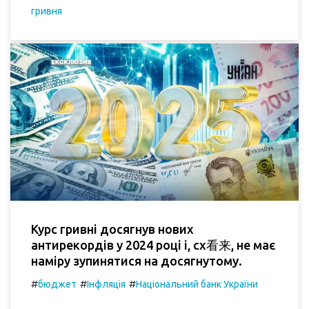
гривня
Курс гривні досягнув нових
антирекордів у 2024 році і, сх看来, не має
наміру зупинятися на досягнутому.
#
#
#
бюджет
Інфляція
Національний банк України