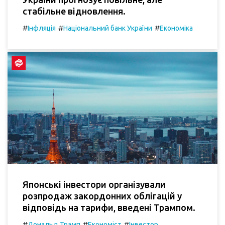
стабільне відновлення.
#
#
#
Інфляція
Національний банк України
Економіка
Японські інвестори організували
розпродаж закордонних облігацій у
відповідь на тарифи, введені Трампом.
#
#
#
Дональд Трамп
Економіст
Інвестор