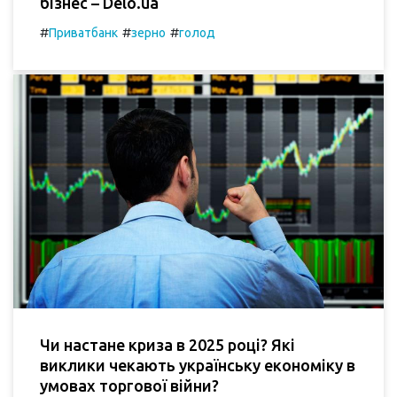
бізнес – Delo.ua
#
#
#
Приватбанк
зерно
голод
Чи настане криза в 2025 році? Які
виклики чекають українську економіку в
умовах торгової війни?