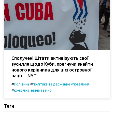
Сполучені Штати активізують свої
зусилля щодо Куби, прагнучи знайти
нового керівника для цієї островної
нації -- NYT.
#
#
Політика
політика та державне управління
#
конфлікт, війна та мир
Теги