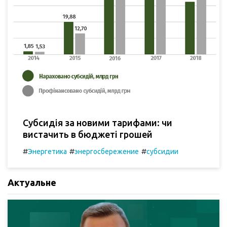
Субсидія за новими тарифами: чи
вистачить в бюджеті грошей
#
#
#
Энергетика
энергосбережение
субсидии
Актуальне