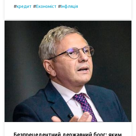
#
#
#
кредит
Економіст
Інфляція
Безпрецедентний державний борг: яким