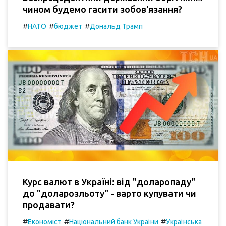
чином будемо гасити зобов'язання?
#
#
#
НАТО
бюджет
Дональд Трамп
Курс валют в Україні: від "доларопаду"
до "доларозльоту" - варто купувати чи
продавати?
#
#
#
Економіст
Національний банк України
Українська