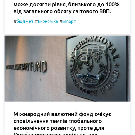
може досягти рівня, близького до 100%
від загального обсягу світового ВВП.
#
#
#
бюджет
Економіка
Імпорт
Міжнародний валютний фонд очікує
сповільнення темпів глобального
економічного розвитку, проте для
України прогнозує повільне, але