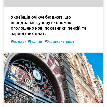
Українців очікує бюджет, що
передбачає сувору економію:
оголошено нові показники пенсій та
заробітних плат.
#
#
#
бюджет
Інфляція
Українська гривня