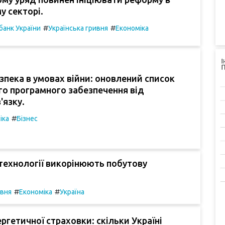
у секторі.
#
#
банк України
Українська гривня
Економіка
пека в умовах війни: оновлений список
о програмного забезпечення від
'язку.
#
іка
Бізнес
технології викорінюють побутову
#
#
ивня
Економіка
Україна
ергетичної страховки: скільки Україні