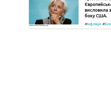
Європейсько
висловила 
боку США.
#
#
Інфляція
Еко