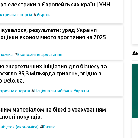
рт електрики з Європейських країн | УНН
#
ктрична енергія
Європа
чікувалося, результати: уряд України
оцінки економічного зростання на 2025
А
#
номіка
Економічне зростання
я енергетичних ініціатив для бізнесу та
сягло 35,3 мільярда гривень, згідно з
 Delo.ua.
#
трична енергія
Національний банк України
ним матеріалом на біржі з урахуванням
сності покупців.
#
ибуток (економіка)
Ризик