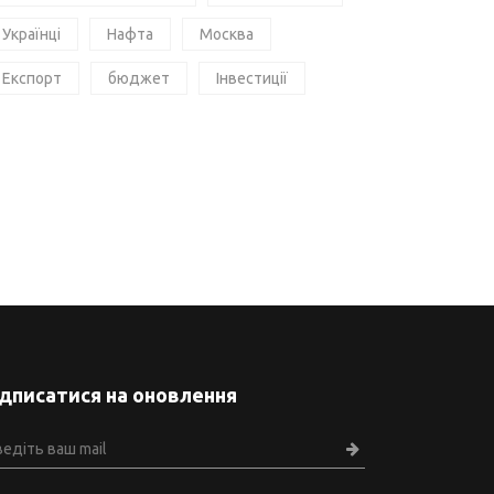
Українці
Нафта
Москва
Експорт
бюджет
Інвестиції
ідписатися на оновлення