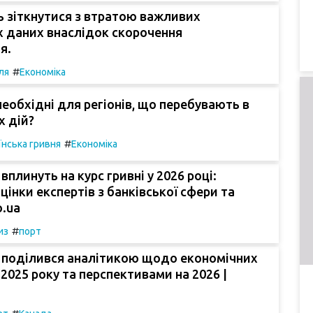
 зіткнутися з втратою важливих
х даних внаслідок скорочення
я.
#
ля
Економіка
необхідні для регіонів, що перебувають в
х дій?
#
їнська гривня
Економіка
вплинуть на курс гривні у 2026 році:
оцінки експертів з банківської сфери та
o.ua
#
из
порт
поділився аналітикою щодо економічних
 2025 року та перспективами на 2026 |