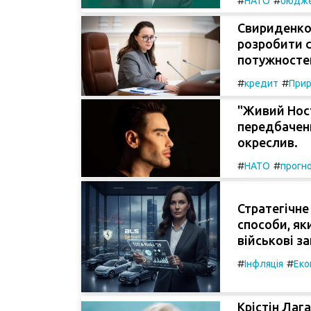
#
#
НАТО
бюдж
Свириденко
розробити с
потужностей
#
#
кредит
Прир
"Живий Нос
передбаченн
окреслив.
#
#
НАТО
прогн
Стратегічне
способи, як
військові за
#
#
Інфляція
Еко
Крістін Лаг