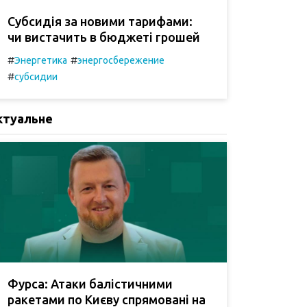
Субсидія за новими тарифами:
чи вистачить в бюджеті грошей
#
#
Энергетика
энергосбережение
#
субсидии
ктуальне
Фурса: Атаки балістичними
ракетами по Києву спрямовані на