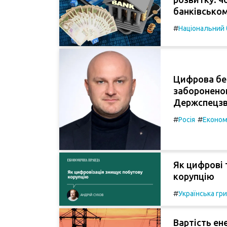
банківськом
#
Національний 
Цифрова без
забороненог
Держспецзв
#
#
Росія
Економ
Як цифрові 
корупцію
#
Українська гр
Вартість ен