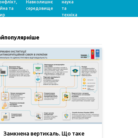
онфлікт,
Навколишнє
наука
ійна та
середовище
та
ир
техніка
айпопулярніше
Замкнена вертикаль. Що таке