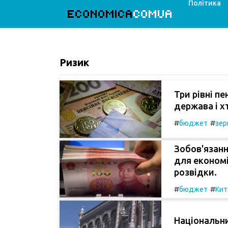
Політика
ECONOMICA
COMUA
Ризик
Три рівні пе
держава і х
#
#
бюджет
зер
Зобов'язанн
для економіч
розвідки.
#
#
бюджет
Кит
Національни