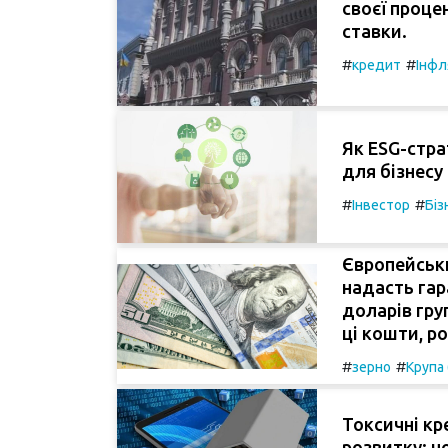
своєї проце
ставки.
#
#
кредит
Інфл
Як ESG-стра
для бізнесу
#
#
Інвестор
Біз
Європейськи
надасть гар
доларів гру
ці кошти, ро
#
#
зерно
Крупа 
Токсичні к
розвитку: ч