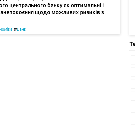
го центрального банку як оптимальні і
занепокоєння щодо можливих ризиків з
#
номіка
Банк
Т