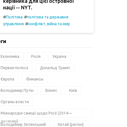
керівника для цієї островної
нації -- NYT.
#
#
Політика
політика та державне
#
управління
конфлікт, війна та мир
еги
Економіка
Росія
Україна
Первая полоса
Дональд Трамп
Європа
Финансы
Володимир Путін
Бізнес
Київ
Органы власти
Міжнародні санкції щодо Росії (2014—
дотепер)
Володимир Зеленський
Китай (регіон)