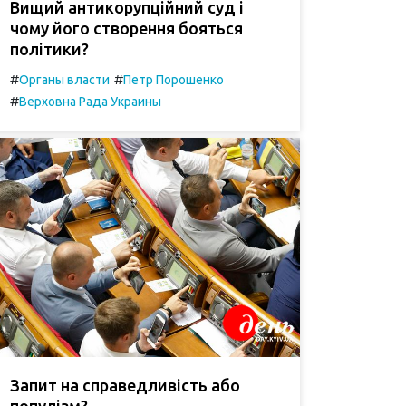
Вищий антикорупційний суд і
чому його створення бояться
політики?
#
#
Органы власти
Петр Порошенко
#
Верховна Рада Украины
Запит на справедливість або
популізм?