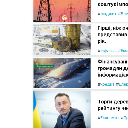
коштує імпо
#
#
бюджет
Еле
Гірші, ніж о
представив 
рік.
#
#
Інфляція
Еко
Фінансуванн
громадян до
інформацією
#
#
кредит
Елек
Торги дерев
рейтингу че
#
#
Економіка
Пр