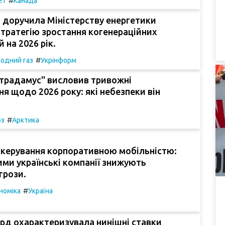
#
ет
Канада
 доручила Міністерству енергетики
тратегію зростання когенераційних
 на 2026 рік.
#
одний газ
Укрінформ
традамус" висловив тривожні
я щодо 2026 року: які небезпеки він
#
оз
Арктика
 керування корпоративною мобільністю:
ими українські компанії знижують
грози.
#
номіка
Україна
ард охарактеризувала нинішні ставки