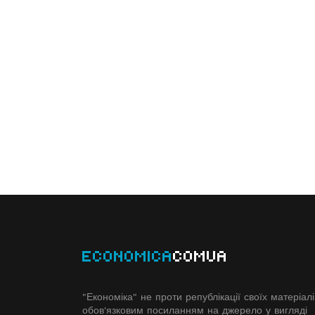
ECONOMICA
COMUA
"Економіка" не проти републікації своїх матеріалі
обов'язковим посиланням на джерело у вигляді