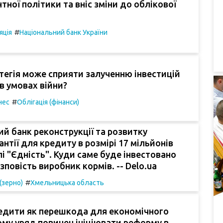
нтної політики та вніс зміни до облікової
#
яція
Національний банк України
тегія може сприяти залученню інвестицій
 в умовах війни?
#
нес
Облігація (фінанси)
й банк реконструкції та розвитку
антії для кредиту в розмірі 17 мільйонів
пі "Єдність". Куди саме буде інвестовано
зповість виробник кормів. -- Delo.ua
#
(зерно)
Хмельницька область
редити як перешкода для економічного
ому уряд повинен ініціювати реформу в