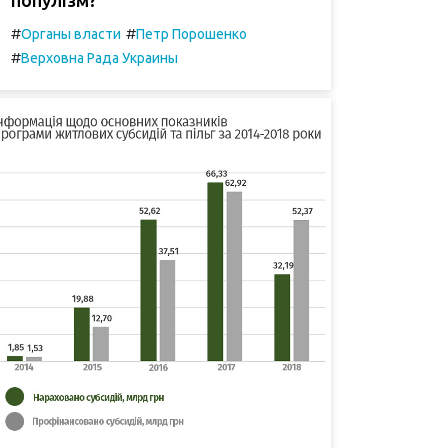
#
#
Органы власти
Петр Порошенко
#
Верховна Рада Украины