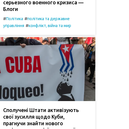
серьезного военного кризиса —
Блоги
#
#
Політика
політика та державне
#
управління
конфлікт, війна та мир
Сполучені Штати активізують
свої зусилля щодо Куби,
прагнучи знайти нового