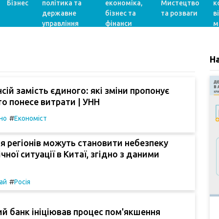
Бізнес
політика та
економіка,
Мистецтво
к
державне
бізнес та
та розваги
в
управління
фінанси
м
Н
нсій замість єдиного: які зміни пропонує
то понесе витрати | УНН
#
но
Економіст
я регіонів можуть становити небезпеку
ної ситуації в Китаї, згідно з даними
#
ай
Росія
й банк ініціював процес пом'якшення