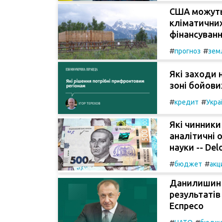
США можуть
кліматични
фінансуванн
#
#
прогноз
зем
Які заходи 
зоні бойови
#
#
кредит
Укра
Які чинники 
аналітичні 
науки -- Del
#
#
бюджет
акц
Данилишин 
результатів
Еспресо