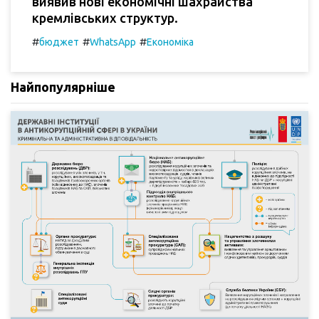
виявив нові економічні шахрайства
кремлівських структур.
#
#
#
бюджет
WhatsApp
Економіка
Найпопулярніше