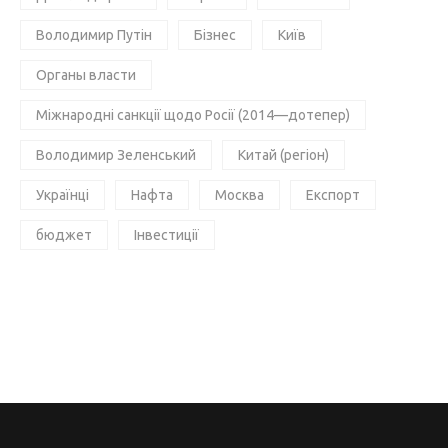
Володимир Путін
Бізнес
Київ
Органы власти
Міжнародні санкції щодо Росії (2014—дотепер)
Володимир Зеленський
Китай (регіон)
Українці
Нафта
Москва
Експорт
бюджет
Інвестиції