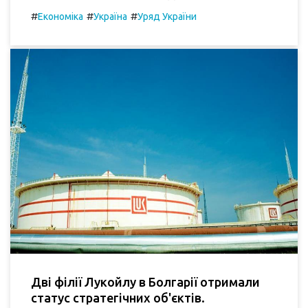
#
#
#
Економіка
Україна
Уряд України
Дві філії Лукойлу в Болгарії отримали
статус стратегічних об'єктів.