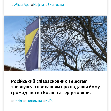
#
#
#
WhatsApp
Нафта
Економіка
Російський співзасновник Telegram
звернувся з проханням про надання йому
громадянства Боснії та Герцеговини.
#
#
#
Росія
Економіка
Київ