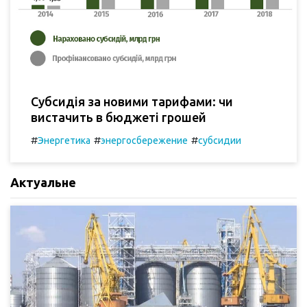
Субсидія за новими тарифами: чи
вистачить в бюджеті грошей
#
#
#
Энергетика
энергосбережение
субсидии
Актуальне