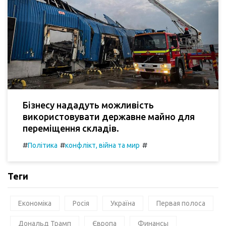
Бізнесу нададуть можливість
використовувати державне майно для
переміщення складів.
#
#
#
Політика
конфлікт, війна та мир
Теги
Економіка
Росія
Україна
Первая полоса
Дональд Трамп
Європа
Финансы