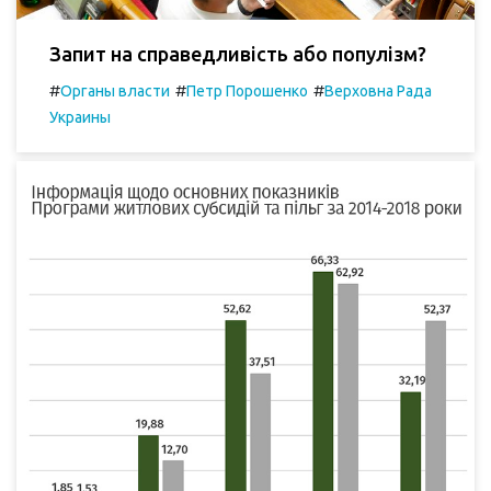
Запит на справедливість або популізм?
#
#
#
Органы власти
Петр Порошенко
Верховна Рада
Украины