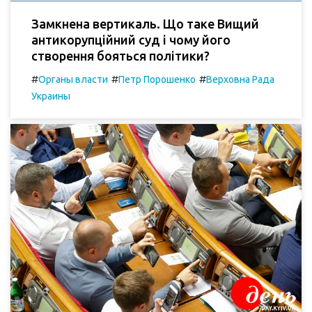
Замкнена вертикаль. Що таке Вищий
антикорупційний суд і чому його
створення бояться політики?
#
#
#
Органы власти
Петр Порошенко
Верховна Рада
Украины