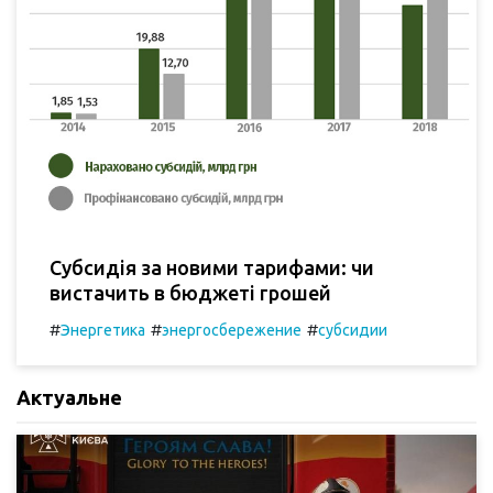
Субсидія за новими тарифами: чи
вистачить в бюджеті грошей
#
#
#
Энергетика
энергосбережение
субсидии
Актуальне