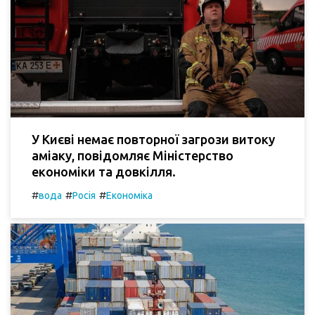
У Києві немає повторної загрози витоку
аміаку, повідомляє Міністерство
економіки та довкілля.
#
#
#
вода
Росія
Економіка