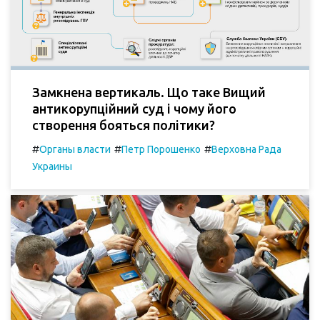
Замкнена вертикаль. Що таке Вищий
антикорупційний суд і чому його
створення бояться політики?
#
#
#
Органы власти
Петр Порошенко
Верховна Рада
Украины