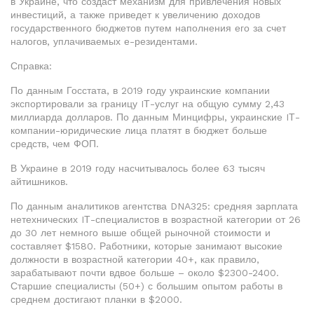
в Украине, что создаст механизм для привлечения новых
инвестиций, а также приведет к увеличению доходов
государственного бюджетов путем наполнения его за счет
налогов, уплачиваемых е-резидентами.
Справка:
По данным Госстата, в 2019 году украинские компании
экспортировали за границу IТ-услуг на общую сумму 2,43
миллиарда долларов. По данным Минцифры, украинские IТ-
компании-юридические лица платят в бюджет больше
средств, чем ФОП.
В Украине в 2019 году насчитывалось более 63 тысяч
айтишников.
По данным аналитиков агентства DNA325: средняя зарплата
нетехнических IТ-специалистов в возрастной категории от 26
до 30 лет немного выше общей рыночной стоимости и
составляет $1580. Работники, которые занимают высокие
должности в возрастной категории 40+, как правило,
зарабатывают почти вдвое больше – около $2300-2400.
Старшие специалисты (50+) с большим опытом работы в
среднем достигают планки в $2000.