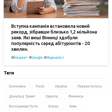
Вступна кампанія встановила новий
рекорд, зібравши близько 1,2 мільйона
заяв. Які виші Вінниці здобули
популярність серед абітурієнтів - 20
хвилин.
#
#
#
бюджет
Google
Журналіст
Теги
Економіка
Росія
Україна
Первая полоса
Дональд Трамп
Європа
Финансы
Володимир Путін
Бізнес
Київ