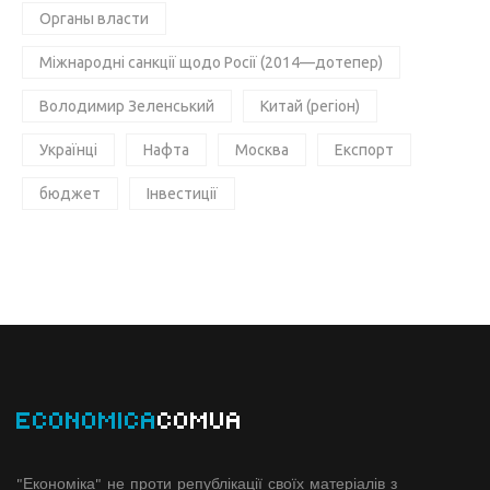
Органы власти
Міжнародні санкції щодо Росії (2014—дотепер)
Володимир Зеленський
Китай (регіон)
Українці
Нафта
Москва
Експорт
бюджет
Інвестиції
ECONOMICA
COMUA
"Економіка" не проти републікації своїх матеріалів з