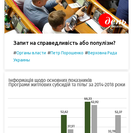
Запит на справедливість або популізм?
#
#
#
Органы власти
Петр Порошенко
Верховна Рада
Украины