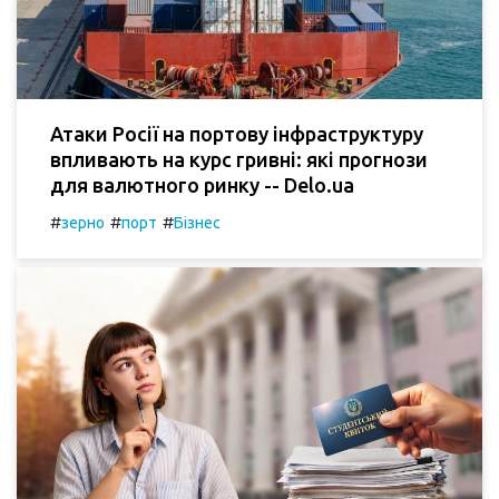
Атаки Росії на портову інфраструктуру
впливають на курс гривні: які прогнози
для валютного ринку -- Delo.ua
#
#
#
зерно
порт
Бізнес