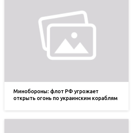
Минобороны: флот РФ угрожает
открыть огонь по украинским кораблям