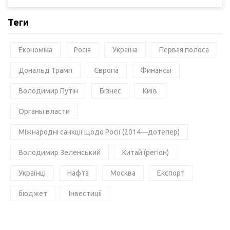
Теги
Економіка
Росія
Україна
Первая полоса
Дональд Трамп
Європа
Финансы
Володимир Путін
Бізнес
Київ
Органы власти
Міжнародні санкції щодо Росії (2014—дотепер)
Володимир Зеленський
Китай (регіон)
Українці
Нафта
Москва
Експорт
бюджет
Інвестиції