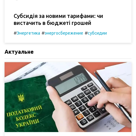
Субсидія за новими тарифами: чи
вистачить в бюджеті грошей
#
#
#
Энергетика
энергосбережение
субсидии
Актуальне