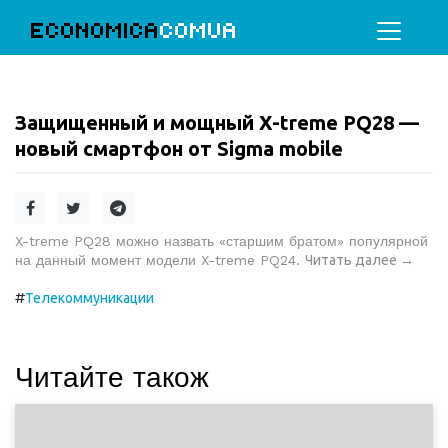
ECONOMICA
COMUA
Защищенный и мощный X-treme PQ28 —
новый смартфон от Sigma mobile
X-treme PQ28 можно назвать «старшим братом» популярной
на данный момент модели X-treme PQ24.
Читать далее
→
#
Телекоммуникации
Читайте також