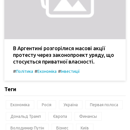
В Аргентині розгорілися масові акції
протесту через законопроект уряду, що
стосується приватної власності.
#
#
#
Політика
Економіка
Інвестиції
Теги
Економіка
Росія
Україна
Первая полоса
Дональд Трамп
Європа
Финансы
Володимир Путін
Бізнес
Київ