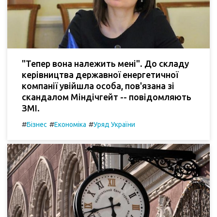
"Тепер вона належить мені". До складу
керівництва державної енергетичної
компанії увійшла особа, пов'язана зі
скандалом Міндічгейт -- повідомляють
ЗМІ.
#
#
#
Бізнес
Економіка
Уряд України