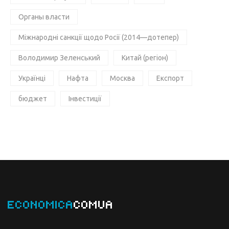
Органы власти
Міжнародні санкції щодо Росії (2014—дотепер)
Володимир Зеленський
Китай (регіон)
Українці
Нафта
Москва
Експорт
бюджет
Інвестиції
ECONOMICA
COMUA