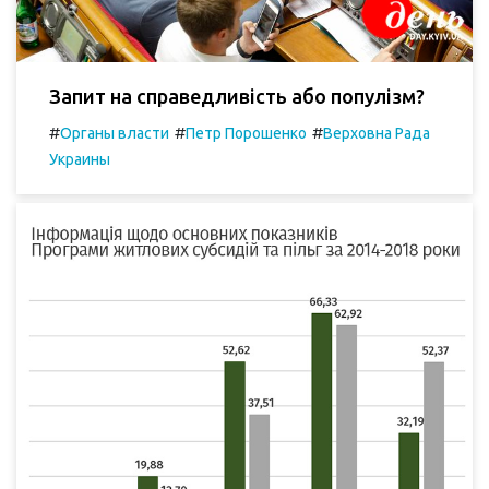
Запит на справедливість або популізм?
#
#
#
Органы власти
Петр Порошенко
Верховна Рада
Украины