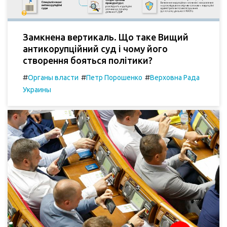
Замкнена вертикаль. Що таке Вищий
антикорупційний суд і чому його
створення бояться політики?
#
#
#
Органы власти
Петр Порошенко
Верховна Рада
Украины