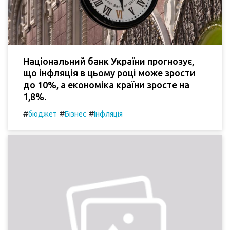
Національний банк України прогнозує,
що інфляція в цьому році може зрости
до 10%, а економіка країни зросте на
1,8%.
#
#
#
бюджет
Бізнес
Інфляція