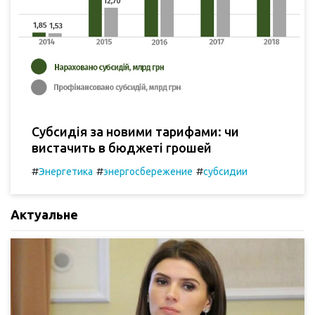
Субсидія за новими тарифами: чи
вистачить в бюджеті грошей
#
#
#
Энергетика
энергосбережение
субсидии
Актуальне