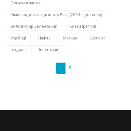
Органы власти
Міжнародні санкції щодо Росії (2014—дотепер)
Володимир Зеленський
Китай (регіон)
Українці
Нафта
Москва
Експорт
бюджет
Інвестиції
1
2