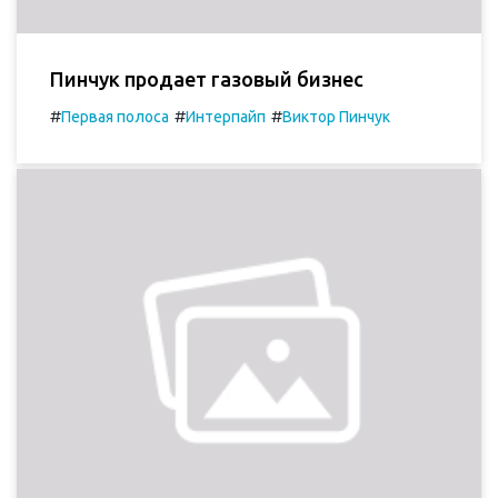
Пинчук продает газовый бизнес
#
#
#
Первая полоса
Интерпайп
Виктор Пинчук