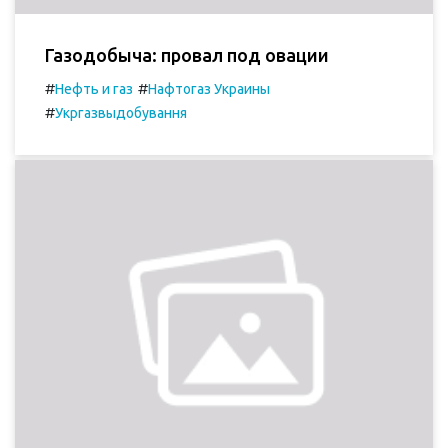
Газодобыча: провал под овации
#
#
Нефть и газ
Нафтогаз Украины
#
Укргазвыдобування