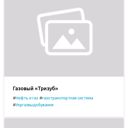
Газовый «Тризуб»
#
#
Нефть и газ
газотранспортная система
#
Укргазвыдобування