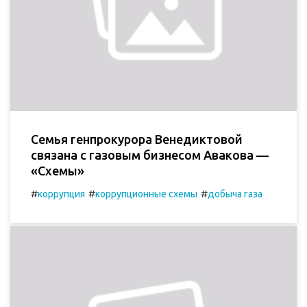
Семья генпрокурора Венедиктовой
связана с газовым бизнесом Авакова —
«Схемы»
#
#
#
коррупция
коррупционные схемы
добыча газа