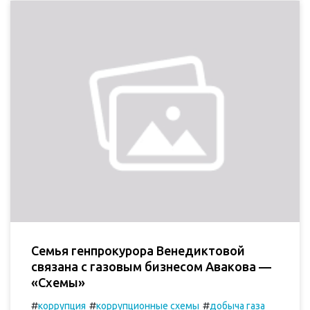
Семья генпрокурора Венедиктовой
связана с газовым бизнесом Авакова —
«Схемы»
#
#
#
коррупция
коррупционные схемы
добыча газа