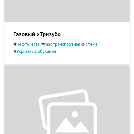
Газовый «Тризуб»
#
#
Нефть и газ
газотранспортная система
#
Укргазвыдобування