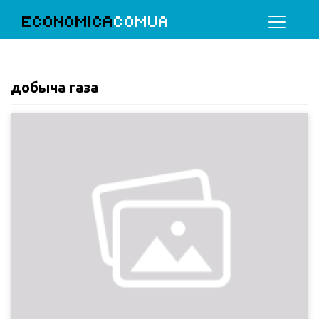
ECONOMICA
COMUA
добыча газа