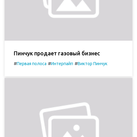
Пинчук продает газовый бизнес
#
#
#
Первая полоса
Интерпайп
Виктор Пинчук