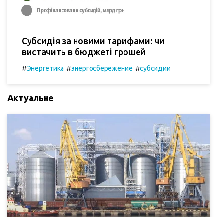
Субсидія за новими тарифами: чи
вистачить в бюджеті грошей
#
#
#
Энергетика
энергосбережение
субсидии
Актуальне