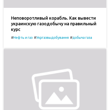
Неповоротливый корабль. Как вывести
украинскую газодобычу на правильный
курс
#
#
#
Нефть и газ
Укргазвыдобування
добыча газа