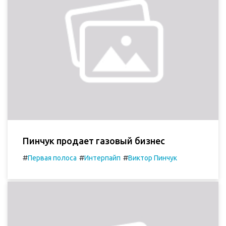
Пинчук продает газовый бизнес
#
#
#
Первая полоса
Интерпайп
Виктор Пинчук