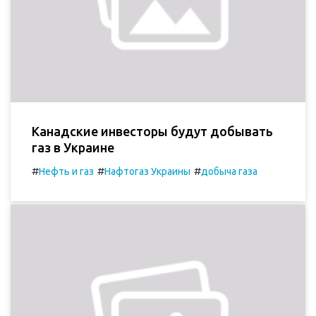
Канадские инвесторы будут добывать
газ в Украине
#
#
#
Нефть и газ
Нафтогаз Украины
добыча газа