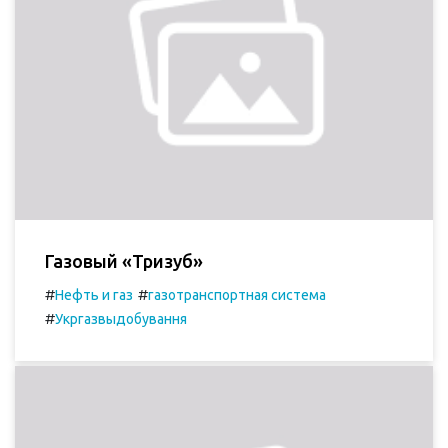
Газовый «Тризуб»
#
#
Нефть и газ
газотранспортная система
#
Укргазвыдобування