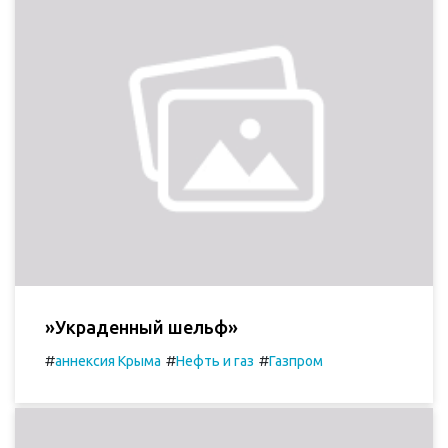
»Украденный шельф»
#
#
#
аннексия Крыма
Нефть и газ
Газпром