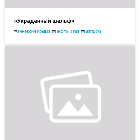
»Украденный шельф»
#
#
#
аннексия Крыма
Нефть и газ
Газпром