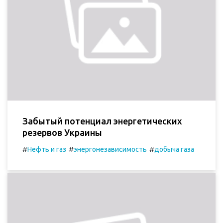
Забытый потенциал энергетических
резервов Украины
#
#
#
Нефть и газ
энергонезависимость
добыча газа