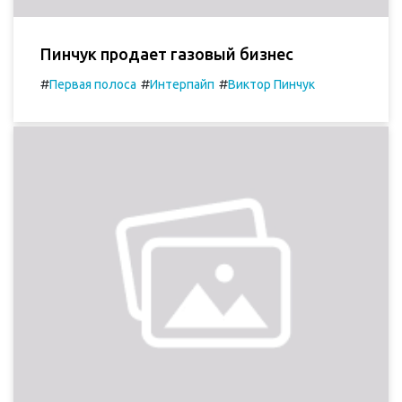
Пинчук продает газовый бизнес
#
#
#
Первая полоса
Интерпайп
Виктор Пинчук