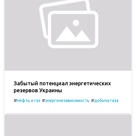
Забытый потенциал энергетических
резервов Украины
#
#
#
Нефть и газ
энергонезависимость
добыча газа