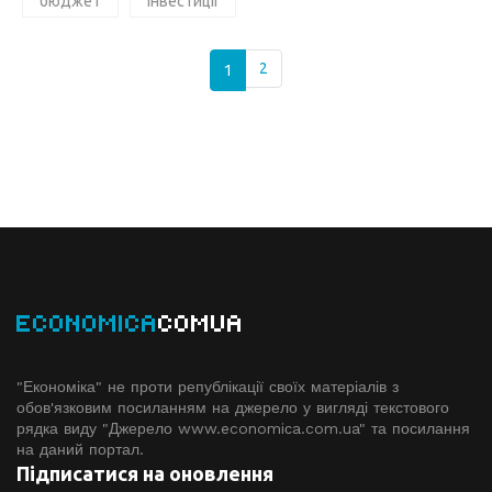
бюджет
Інвестиції
1
2
ECONOMICA
COMUA
"Економіка" не проти републікації своїх матеріалів з
обов'язковим посиланням на джерело у вигляді текстового
рядка виду "Джерело www.economiсa.com.ua" та посилання
на даний портал.
Підписатися на оновлення