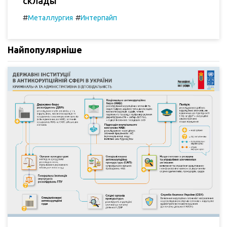
склады
#
#
Металлургия
Интерпайп
Найпопулярніше