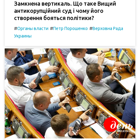
Замкнена вертикаль. Що таке Вищий
антикорупційний суд і чому його
створення бояться політики?
#
#
#
Органы власти
Петр Порошенко
Верховна Рада
Украины