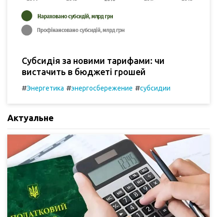
Субсидія за новими тарифами: чи
вистачить в бюджеті грошей
#
#
#
Энергетика
энергосбережение
субсидии
Актуальне