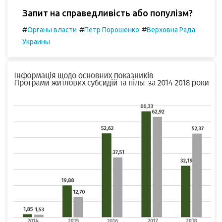
Запит на справедливість або популізм?
#
#
#
Органы власти
Петр Порошенко
Верховна Рада
Украины