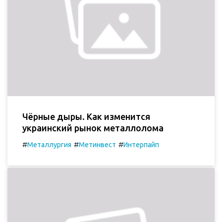
Чёрные дыры. Как изменится
украинский рынок металлолома
#
#
#
Металлургия
Метинвест
Интерпайп