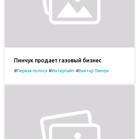
Пинчук продает газовый бизнес
#
#
#
Первая полоса
Интерпайп
Виктор Пинчук