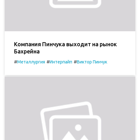
Компания Пинчука выходит на рынок
Бахрейна
#
#
#
Металлургия
Интерпайп
Виктор Пинчук