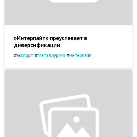
»Интерпайп» преуспевает в
диверсификации
#
#
#
экспорт
Металлургия
Интерпайп