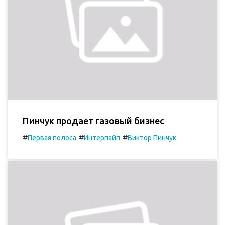
Пинчук продает газовый бизнес
#
#
#
Первая полоса
Интерпайп
Виктор Пинчук