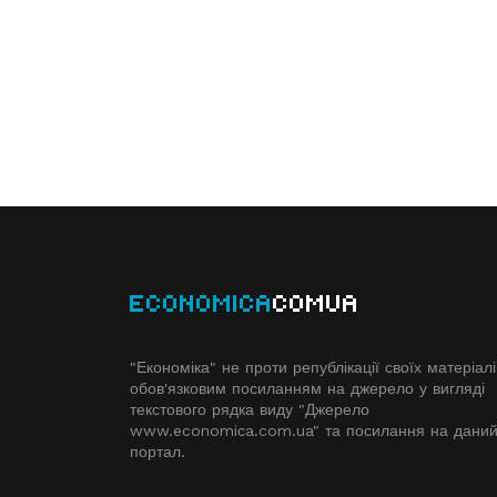
ECONOMICA
COMUA
"Економіка" не проти републікації своїх матеріалі
обов'язковим посиланням на джерело у вигляді
текстового рядка виду "Джерело
www.economiсa.com.ua" та посилання на дани
портал.