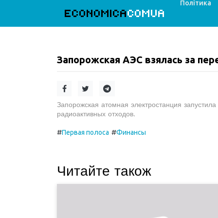
Політика
ECONOMICA
COMUA
Запорожская АЭС взялась за пе
Запорожская атомная электростанция запустила
радиоактивных отходов.
#
#
Первая полоса
Финансы
Читайте також