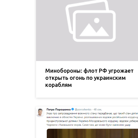
Минобороны: флот РФ угрожает
открыть огонь по украинским
кораблям