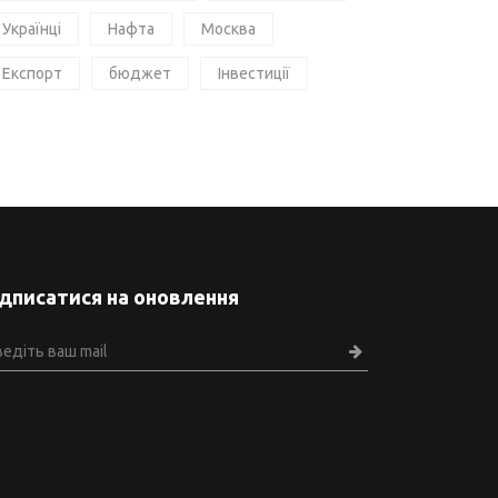
Українці
Нафта
Москва
Експорт
бюджет
Інвестиції
ідписатися на оновлення