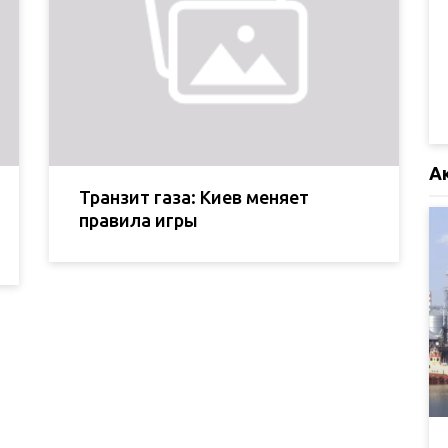
А
Транзит газа: Киев меняет
правила игры