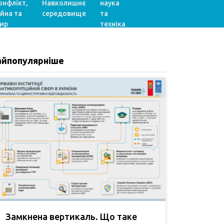
онфлікт,
Навколишнє
наука
ійна та
середовище
та
ир
техніка
айпопулярніше
Замкнена вертикаль. Що таке