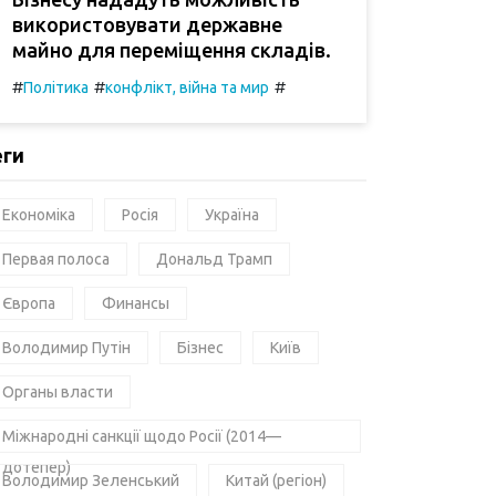
використовувати державне
майно для переміщення складів.
#
#
#
Політика
конфлікт, війна та мир
еги
Економіка
Росія
Україна
Первая полоса
Дональд Трамп
Європа
Финансы
Володимир Путін
Бізнес
Київ
Органы власти
Міжнародні санкції щодо Росії (2014—
дотепер)
Володимир Зеленський
Китай (регіон)