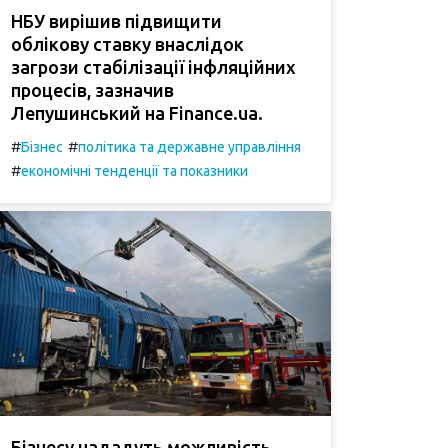
НБУ вирішив підвищити
облікову ставку внаслідок
загрози стабілізації інфляційних
процесів, зазначив
Лепушинський на Finance.ua.
#
#
Бізнес
політика та державне управління
#
економічні тенденції та показники
Бізнесу нададуть можливість