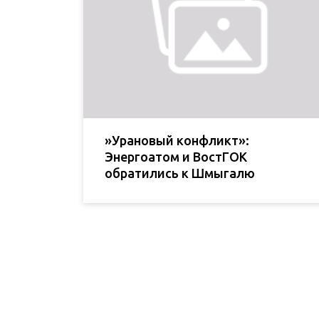
»Урановый конфликт»:
Энергоатом и ВостГОК
обратились к Шмыгалю