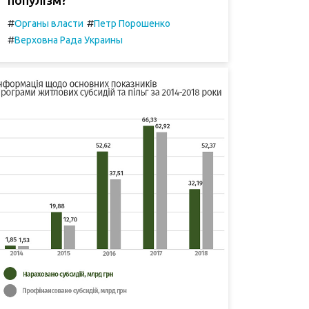
#
#
Органы власти
Петр Порошенко
#
Верховна Рада Украины