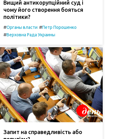
Вищий антикорупційний суд і
чому його створення бояться
політики?
#
#
Органы власти
Петр Порошенко
#
Верховна Рада Украины
Запит на справедливість або
популізм?