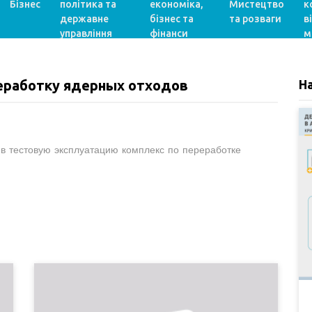
Бізнес
політика та
економіка,
Мистецтво
к
державне
бізнес та
та розваги
в
управління
фінанси
м
реработку ядерных отходов
Н
 в тестовую эксплуатацию комплекс по переработке