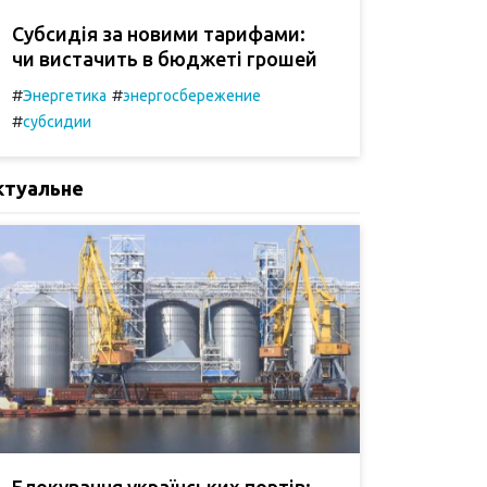
Субсидія за новими тарифами:
чи вистачить в бюджеті грошей
#
#
Энергетика
энергосбережение
#
субсидии
ктуальне
Блокування українських портів: