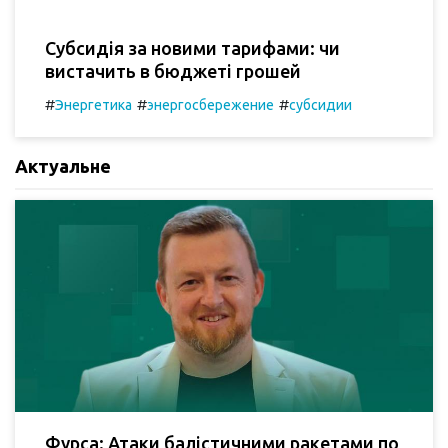
Субсидія за новими тарифами: чи
вистачить в бюджеті грошей
#
#
#
Энергетика
энергосбережение
субсидии
Актуальне
Фурса: Атаки балістичними ракетами по