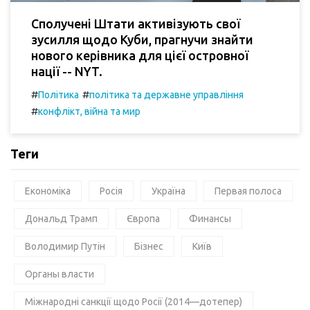
Сполучені Штати активізують свої
зусилля щодо Куби, прагнучи знайти
нового керівника для цієї островної
нації -- NYT.
#
#
Політика
політика та державне управління
#
конфлікт, війна та мир
Теги
Економіка
Росія
Україна
Первая полоса
Дональд Трамп
Європа
Финансы
Володимир Путін
Бізнес
Київ
Органы власти
Міжнародні санкції щодо Росії (2014—дотепер)