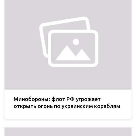
Минобороны: флот РФ угрожает
открыть огонь по украинским кораблям