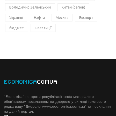
Володимир Зеленський
Китай (регіон)
Українці
Нафта
Москва
Експорт
бюджет
Інвестиції
ECONOMICA
COMUA
"Економіка" не проти републікації своїх матеріалів з
обов'язковим посиланням на джерело у вигляді текстового
рядка виду "Джерело www.economiсa.com.ua" та посилання
на даний портал.