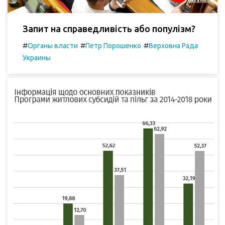
Запит на справедливість або популізм?
#
#
#
Органы власти
Петр Порошенко
Верховна Рада
Украины