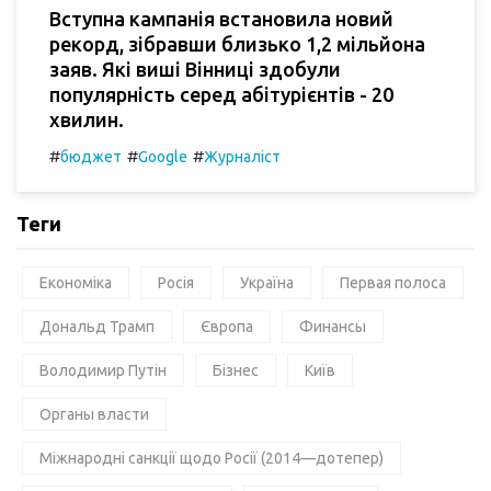
Вступна кампанія встановила новий
рекорд, зібравши близько 1,2 мільйона
заяв. Які виші Вінниці здобули
популярність серед абітурієнтів - 20
хвилин.
#
#
#
бюджет
Google
Журналіст
Теги
Економіка
Росія
Україна
Первая полоса
Дональд Трамп
Європа
Финансы
Володимир Путін
Бізнес
Київ
Органы власти
Міжнародні санкції щодо Росії (2014—дотепер)