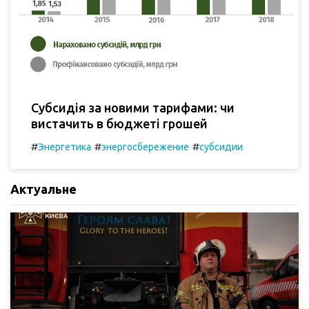
Субсидія за новими тарифами: чи
вистачить в бюджеті грошей
#
#
#
Энергетика
энергосбережение
субсидии
Актуальне