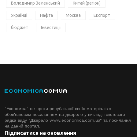
Володимир Зеленський
Китай (регіон)
Українці
Нафта
Москва
Експорт
бюджет
Інвестиції
ECONOMICA
COMUA
"Економіка" не проти републікації своїх матеріалів з
обов'язковим посиланням на джерело у вигляді текстового
рядка виду "Джерело www.economiсa.com.ua" та посилання
на даний портал.
Підписатися на оновлення