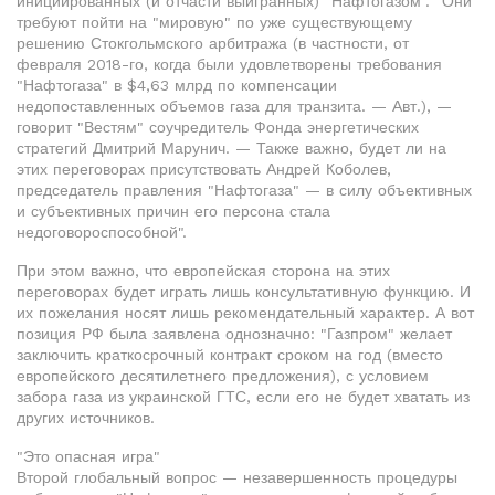
инициированных (и отчасти выигранных) "Нафтогазом". "Они
требуют пойти на "мировую" по уже существующему
решению Стокгольмского арбитража (в частности, от
февраля 2018-го, когда были удовлетворены требования
"Нафтогаза" в $4,63 млрд по компенсации
недопоставленных объемов газа для транзита. — Авт.), —
говорит "Вестям" соучредитель Фонда энергетических
стратегий Дмитрий Марунич. — Также важно, будет ли на
этих переговорах присутствовать Андрей Коболев,
председатель правления "Нафтогаза" — в силу объективных
и субъективных причин его персона стала
недоговороспособной".
При этом важно, что европейская сторона на этих
переговорах будет играть лишь консультативную функцию. И
их пожелания носят лишь рекомендательный характер. А вот
позиция РФ была заявлена однозначно: "Газпром" желает
заключить краткосрочный контракт сроком на год (вместо
европейского десятилетнего предложения), с условием
забора газа из украинской ГТС, если его не будет хватать из
других источников.
"Это опасная игра"
Второй глобальный вопрос — незавершенность процедуры