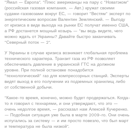
"Ямал — Европа". "Плюс американцы на пару с "Новатэком"
(российская газовая компания. — Авт.) кружат своими
судами-газовозами вокруг ЕС, — говорит "Вестям" эксперт по
энергетическим вопросам Валентин Землянский. — Выгоду
от кризиса в виде выхода на рынки ЕС получат именно США,
а РФ достанется мощный козырь — "вы ведь видите, чего
можно ждать от Украины? Давайте быстро заканчивать
"Северный поток — 2".
У Украины в случае кризиса возникает глобальная проблема
технического характера. Транзит газа из РФ позволяет
обеспечивать давление в украинской ГТС на должном
уровне. При полной остановке понадобится
"технологический" газ для компрессорных станций. Эксперты
видят выход в его получении из подземных хранилищ либо
от собственной добычи.
"Какое-то время, конечно, можно будет продержаться. Когда-
то я говорил с технарями, и они утверждают, что это —
очень недолгое время, — рассказал нам Алексей Кучеренко.
— Подобная ситуация уже была в марте 2009-го. Они очень
испугались за систему — и им просто повезло, что был март
и температура не была низкой".