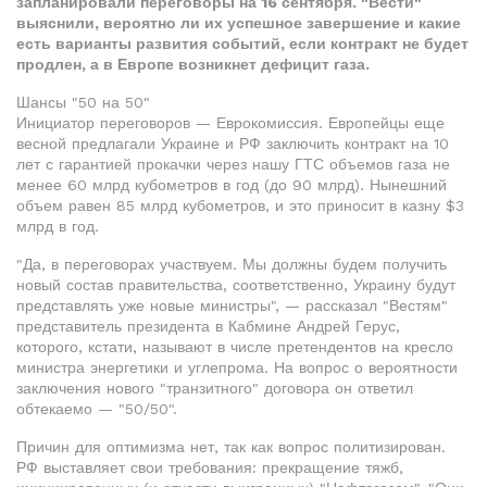
запланировали переговоры на 16 сентября. "Вести"
выяснили, вероятно ли их успешное завершение и какие
есть варианты развития событий, если контракт не будет
продлен, а в Европе возникнет дефицит газа.
Шансы "50 на 50"
Инициатор переговоров — Еврокомиссия. Европейцы еще
весной предлагали Украине и РФ заключить контракт на 10
лет с гарантией прокачки через нашу ГТС объемов газа не
менее 60 млрд кубометров в год (до 90 млрд). Нынешний
объем равен 85 млрд кубометров, и это приносит в казну $3
млрд в год.
"Да, в переговорах участвуем. Мы должны будем получить
новый состав правительства, соответственно, Украину будут
представлять уже новые министры", — рассказал "Вестям"
представитель президента в Кабмине Андрей Герус,
которого, кстати, называют в числе претендентов на кресло
министра энергетики и углепрома. На вопрос о вероятности
заключения нового "транзитного" договора он ответил
обтекаемо — "50/50".
Причин для оптимизма нет, так как вопрос политизирован.
РФ выставляет свои требования: прекращение тяжб,