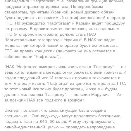
анбандлинга "Нафтогаза", т. е. разделение функций добычи,
продажи и транспортировки газа. По европейским
стандартам, принятым Украиной, новый договор обязан
будет подписать независимый сертифицированный оператор
ГТС. Но руководство "Нафтогаза" и Кабмин видят процедуру
по-разному. В правительстве настаивают, что владельцем
ГТС (и стороной контракта) должно стать ПАО
"Магистральные газопроводы Украины". В НАК же видят
модель, при которой новый оператор будет использовать
ГТС на правах концессии (де-факто же она останется в
собственности "Нафтогаза").
"НАК "Нафтогаз" выиграл лишь часть иска к "Газпрому" — он
ведь хотел изменить методологию расчета ставки транзита. И
подал следующий иск. И теперь их позиция заключается в
том, что если изъять "Нафтогаз" из цепочки контроля за ГТС,
то этот новый иск точно будет проигран, и уже мы будем
должны миллиарды "Газпрому", — пояснил Марунич. — Из-
за позиции НАК все подвисло в воздухе".
Эксперт полагает, что сама ситуация была создана
специально. "Они ведь суды могут продолжать бесконечно,
подавать иски на $40–50 млрд. А игру эту придумали с
одной-единственной целью — оправдать непроведение