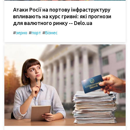
Атаки Росії на портову інфраструктуру
впливають на курс гривні: які прогнози
для валютного ринку -- Delo.ua
#
#
#
зерно
порт
Бізнес