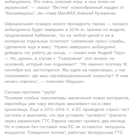
анбандлинга. Это очень опасная игра, и она точно не
украинская", — сказал "Вестям" новоизбранный нардеп от
"Батькивщины", экс-глава МинЖКХ Алексей Кучеренко.
Официальная позиция нового президента такова — процесс
анбандлинга будет завершен в 2019-м, причем по модели,
предлагаемой Кабмином, "но не любой ценой и не в
интересах отдельных политсил" (заявление пресс-службы,
сделанное еще в мае). "Нужно завершать анбандлинг,
доводить эту работу до конца, — сказал нам Андрей Герус.
— Но, думаю, в случае с "Газпромом" этот вопрос не
основной, который они поднимают". "Но именно поэтому 16
сентября все застопорится. Мы едем на переговоры, у нас
спрашивают: где ваш сертифицированный оператор? И нам
нечего ответить", — поясняет Марунич.
Сколько протянет "труба"
Понимая слабые перспективы заключения новых контрактов,
европейцы уже пару месяцев закачивают газ в свои
хранилища. Еще в 2013–2014 гг. в ЕС проводили стресс-тест
системы и выяснили, что при условиях "нулевого" транзита
через украинскую ГТС Европа сможет прожить два месяца.
Но и совсем без поставок газа ЕС не останется: запущены
мощности "Северного потока", работает белорусская ГТС