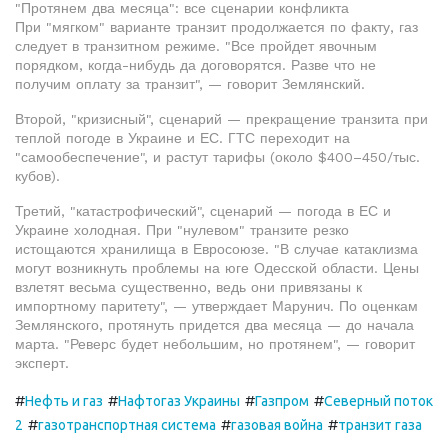
"Протянем два месяца": все сценарии конфликта
При "мягком" варианте транзит продолжается по факту, газ
следует в транзитном режиме. "Все пройдет явочным
порядком, когда-нибудь да договорятся. Разве что не
получим оплату за транзит", — говорит Землянский.
Второй, "кризисный", сценарий — прекращение транзита при
теплой погоде в Украине и ЕС. ГТС переходит на
"самообеспечение", и растут тарифы (около $400–450/тыс.
кубов).
Третий, "катастрофический", сценарий — погода в ЕС и
Украине холодная. При "нулевом" транзите резко
истощаются хранилища в Евросоюзе. "В случае катаклизма
могут возникнуть проблемы на юге Одесской области. Цены
взлетят весьма существенно, ведь они привязаны к
импортному паритету", — утверждает Марунич. По оценкам
Землянского, протянуть придется два месяца — до начала
марта. "Реверс будет небольшим, но протянем", — говорит
эксперт.
#
#
#
#
Нефть и газ
Нафтогаз Украины
Газпром
Северный поток
#
#
#
2
газотранспортная система
газовая война
транзит газа