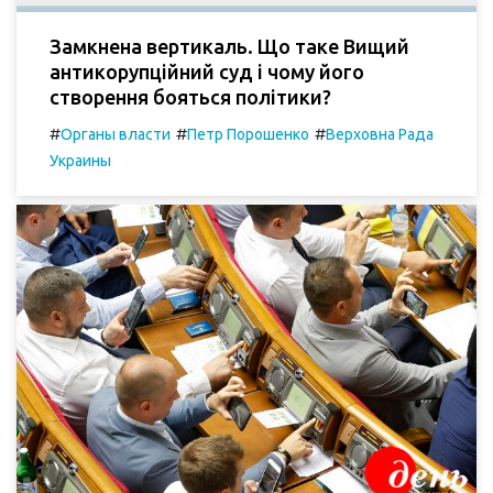
Замкнена вертикаль. Що таке Вищий
антикорупційний суд і чому його
створення бояться політики?
#
#
#
Органы власти
Петр Порошенко
Верховна Рада
Украины