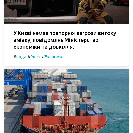
У Києві немає повторної загрози витоку
аміаку, повідомляє Міністерство
економіки та довкілля.
#
#
#
вода
Росія
Економіка