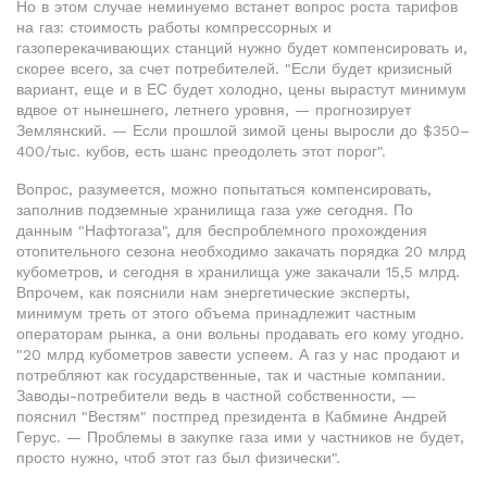
Но в этом случае неминуемо встанет вопрос роста тарифов
на газ: стоимость работы компрессорных и
газоперекачивающих станций нужно будет компенсировать и,
скорее всего, за счет потребителей. "Если будет кризисный
вариант, еще и в ЕС будет холодно, цены вырастут минимум
вдвое от нынешнего, летнего уровня, — прогнозирует
Землянский. — Если прошлой зимой цены выросли до $350–
400/тыс. кубов, есть шанс преодолеть этот порог".
Вопрос, разумеется, можно попытаться компенсировать,
заполнив подземные хранилища газа уже сегодня. По
данным "Нафтогаза", для беспроблемного прохождения
отопительного сезона необходимо закачать порядка 20 млрд
кубометров, и сегодня в хранилища уже закачали 15,5 млрд.
Впрочем, как пояснили нам энергетические эксперты,
минимум треть от этого объема принадлежит частным
операторам рынка, а они вольны продавать его кому угодно.
"20 млрд кубометров завести успеем. А газ у нас продают и
потребляют как государственные, так и частные компании.
Заводы-потребители ведь в частной собственности, —
пояснил "Вестям" постпред президента в Кабмине Андрей
Герус. — Проблемы в закупке газа ими у частников не будет,
просто нужно, чтоб этот газ был физически".