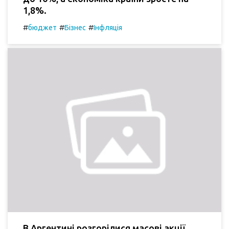
1,8%.
#
#
#
бюджет
Бізнес
Інфляція
В Аргентині розгорілися масові акції