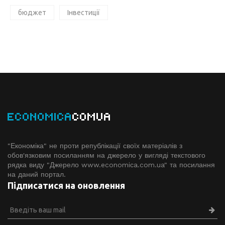
бюджет
Інвестиції
ECONOMICA
COMUA
"Економіка" не проти републікації своїх матеріалів з
обов'язковим посиланням на джерело у вигляді текстового
рядка виду "Джерело www.economiсa.com.ua" та посилання
на даний портал.
Підписатися на оновлення