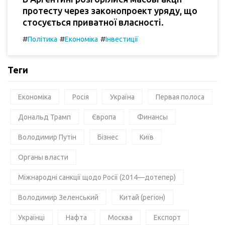
протесту через законопроект уряду, що
стосується приватної власності.
#
#
#
Політика
Економіка
Інвестиції
Теги
Економіка
Росія
Україна
Первая полоса
Дональд Трамп
Європа
Финансы
Володимир Путін
Бізнес
Київ
Органы власти
Міжнародні санкції щодо Росії (2014—дотепер)
Володимир Зеленський
Китай (регіон)
Українці
Нафта
Москва
Експорт