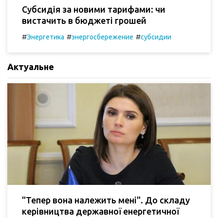
Субсидія за новими тарифами: чи
вистачить в бюджеті грошей
#
#
#
Энергетика
энергосбережение
субсидии
Актуальне
"Тепер вона належить мені". До складу
керівництва державної енергетичної