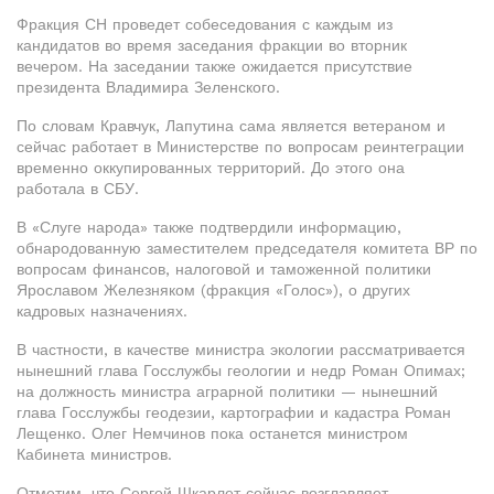
Фракция СН проведет собеседования с каждым из
кандидатов во время заседания фракции во вторник
вечером. На заседании также ожидается присутствие
президента Владимира Зеленского.
По словам Кравчук, Лапутина сама является ветераном и
сейчас работает в Министерстве по вопросам реинтеграции
временно оккупированных территорий. До этого она
работала в СБУ.
В «Слуге народа» также подтвердили информацию,
обнародованную заместителем председателя комитета ВР по
вопросам финансов, налоговой и таможенной политики
Ярославом Железняком (фракция «Голос»), о других
кадровых назначениях.
В частности, в качестве министра экологии рассматривается
нынешний глава Госслужбы геологии и недр Роман Опимах;
на должность министра аграрной политики — нынешний
глава Госслужбы геодезии, картографии и кадастра Роман
Лещенко. Олег Немчинов пока останется министром
Кабинета министров.
Отметим, что Сергей Шкарлет сейчас возглавляет