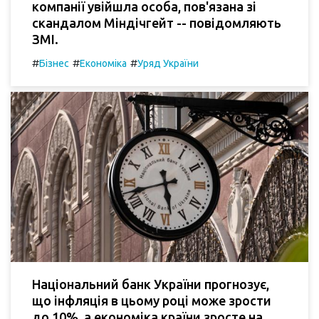
компанії увійшла особа, пов'язана зі
скандалом Міндічгейт -- повідомляють
ЗМІ.
#
#
#
Бізнес
Економіка
Уряд України
Національний банк України прогнозує,
що інфляція в цьому році може зрости
до 10%, а економіка країни зросте на