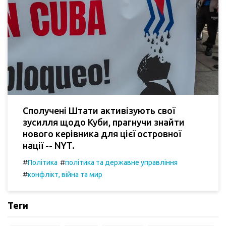
Сполучені Штати активізують свої
зусилля щодо Куби, прагнучи знайти
нового керівника для цієї островної
нації -- NYT.
#
#
Політика
політика та державне управління
#
конфлікт, війна та мир
Теги