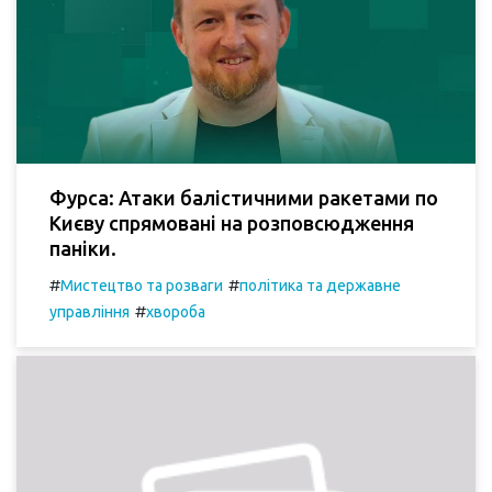
Фурса: Атаки балістичними ракетами по
Києву спрямовані на розповсюдження
паніки.
#
#
Мистецтво та розваги
політика та державне
#
управління
хвороба