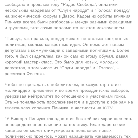
сообщало в прошлом году "Радио Свобода", оплатили
нескольким нардепам от "Слуги народа" и "Голоса" поездку
на экономический форум в Давос. Кадры из орбиты влияния
Пинчука всегда были разбросаны между разными фракциями
и группами, этот созыв парламента не стал исключением.
"Пинчук, как правило, поддерживает не столько конкретных
политиков, сколько конкретные идеи. Он помогает нашим
депутатам в коммуникации с западными политиками. Более
того, я был свидетелем, как он сам их этому обучал, давая
короткий мастер-класс. Это было для новых, молодых
депутатов, в том числе из "Слуги народа" и "Голоса", –
рассказал Фесенко.
Чтобы не прогадать с победителем, похожую стратегию
миллиардер применяет и во время президентских выборов,
удерживая нейтралитет по отношению к участникам гонки.
Эта же тональность прослеживается и в доступе к эфирам на
телеканалах холдинга Пинчука, в частности на ICTV.
"У Виктора Пинчука как одного из богатейших украинцев есть
непосредственное влияние на политику. Благодаря своим
каналам он может стимулировать появление новых
политических проектов, может наращивать узнаваемость тех