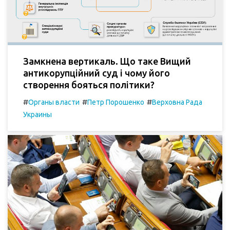
Замкнена вертикаль. Що таке Вищий
антикорупційний суд і чому його
створення бояться політики?
#
#
#
Органы власти
Петр Порошенко
Верховна Рада
Украины