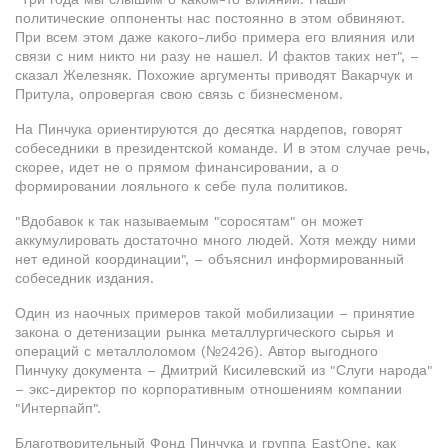
политические оппоненты нас постоянно в этом обвиняют.
При всем этом даже какого-либо примера его влияния или
связи с ним никто ни разу не нашел. И фактов таких нет", –
сказал Железняк. Похожие аргументы приводят Вакарчук и
Притула, опровергая свою связь с бизнесменом.
На Пинчука ориентируются до десятка нардепов, говорят
собеседники в президентской команде. И в этом случае речь,
скорее, идет не о прямом финансировании, а о
формировании лояльного к себе пула политиков.
"Вдобавок к так называемым "соросятам" он может
аккумулировать достаточно много людей. Хотя между ними
нет единой координации", – объяснил информированный
собеседник издания.
Один из наочных примеров такой мобилизации – принятие
закона о детенизации рынка металлургического сырья и
операций с металлоломом (№2426). Автор выгодного
Пинчуку документа – Дмитрий Кисилевский из "Слуги народа"
– экс-директор по корпоративным отношениям компании
"Интерпайп".
Благотворительный Фонд Пинчука и группа EastOne, как