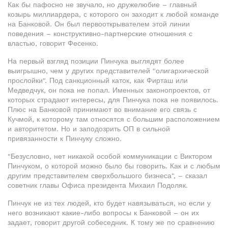
Как бы пафосно не звучало, но дружелюбие – главный
козырь миллиардера, с которого он заходит к любой команде
на Банковой. Он был первооткрывателем этой линии
поведения – конструктивно-партнерские отношения с
властью, говорит Фесенко.
На первый взгляд позиции Пинчука выглядят более
выигрышно, чем у других представителей "олигархической
прослойки". Под санкционный каток, как Фирташ или
Медведчук, он пока не попал. Именных законопроектов, от
которых страдают интересы, для Пинчука пока не появилось.
Плюс на Банковой принимают во внимание его связь с
Кучмой, к которому там относятся с большим расположением
и авторитетом. Но и заподозрить ОП в сильной
привязанности к Пинчуку сложно.
"Безусловно, нет никакой особой коммуникации с Виктором
Пинчуком, о которой можно было бы говорить. Как и с любым
другим представителем сверхбольшого бизнеса", – сказал
советник главы Офиса президента Михаил Подоляк.
Пинчук не из тех людей, кто будет навязываться, но если у
него возникают какие-либо вопросы к Банковой – он их
задает, говорит другой собеседник. К тому же по сравнению