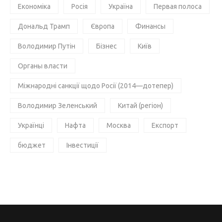
Економіка
Росія
Україна
Первая полоса
Дональд Трамп
Європа
Финансы
Володимир Путін
Бізнес
Київ
Органы власти
Міжнародні санкції щодо Росії (2014—дотепер)
Володимир Зеленський
Китай (регіон)
Українці
Нафта
Москва
Експорт
бюджет
Інвестиції