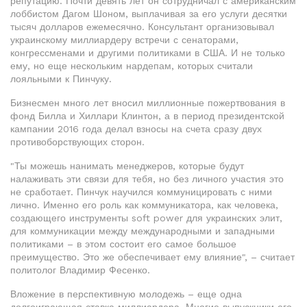
репутацию. Почти девять лет он сотрудничал с американским
лоббистом Дагом Шоном, выплачивая за его услуги десятки
тысяч долларов ежемесячно. Консультант организовывал
украинскому миллиардеру встречи с сенаторами,
конгрессменами и другими политиками в США. И не только
ему, но еще нескольким нардепам, которых считали
лояльными к Пинчуку.
Бизнесмен много лет вносил миллионные пожертвования в
фонд Билла и Хиллари Клинтон, а в период президентской
кампании 2016 года делал взносы на счета сразу двух
противоборствующих сторон.
"Ты можешь нанимать менеджеров, которые будут
налаживать эти связи для тебя, но без личного участия это
не сработает. Пинчук научился коммуницировать с ними
лично. Именно его роль как коммуникатора, как человека,
создающего инструменты soft power для украинских элит,
для коммуникации между международными и западными
политиками – в этом состоит его самое большое
преимущество. Это же обеспечивает ему влияние", – считает
политолог Владимир Фесенко.
Вложение в перспективную молодежь – еще одна