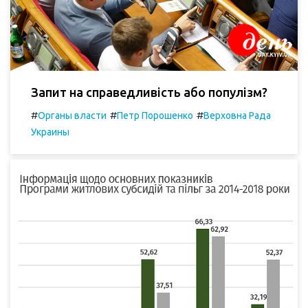
Запит на справедливість або популізм?
#
#
#
Органы власти
Петр Порошенко
Верховна Рада
Украины