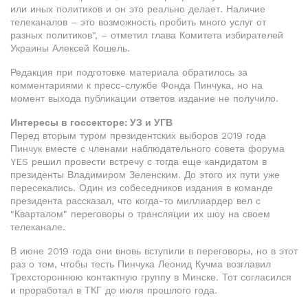
или иных политиков и он это реально делает. Наличие
телеканалов – это возможность пробить много услуг от
разных политиков", – отметил глава Комитета избирателей
Украины Алексей Кошель.
Редакция при подготовке материала обратилось за
комментариями к пресс-службе Фонда Пинчука, но на
момент выхода публикации ответов издание не получило.
Интересы в госсекторе: УЗ и УГВ
Перед вторым туром президентских выборов 2019 года
Пинчук вместе с членами наблюдательного совета форума
YES решил провести встречу с тогда еще кандидатом в
президенты Владимиром Зеленским. До этого их пути уже
пересекались. Один из собеседников издания в команде
президента рассказал, что когда-то миллиардер вел с
"Кварталом" переговоры о трансляции их шоу на своем
телеканале.
В июне 2019 года они вновь вступили в переговоры, но в этот
раз о том, чтобы тесть Пинчука Леонид Кучма возглавил
Трехстороннюю контактную группу в Минске. Тот согласился
и проработал в ТКГ до июля прошлого года.