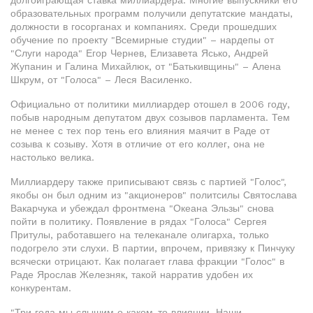
долгоиграющая ставка миллиардера. Многие выпускники его
образовательных программ получили депутатские мандаты,
должности в госорганах и компаниях. Среди прошедших
обучение по проекту "Всемирные студии" – нардепы от
"Слуги народа" Егор Чернев, Елизавета Ясько, Андрей
Жупанин и Галина Михайлюк, от "Батькивщины" – Алена
Шкрум, от "Голоса" – Леся Василенко.
Официально от политики миллиардер отошел в 2006 году,
побыв народным депутатом двух созывов парламента. Тем
не менее с тех пор тень его влияния маячит в Раде от
созыва к созыву. Хотя в отличие от его коллег, она не
настолько велика.
Миллиардеру также приписывают связь с партией "Голос",
якобы он был одним из "акционеров" политсилы Святослава
Вакарчука и убеждал фронтмена "Океана Эльзы" снова
пойти в политику. Появление в рядах "Голоса" Сергея
Притулы, работавшего на телеканале олигарха, только
подогрело эти слухи. В партии, впрочем, привязку к Пинчуку
всячески отрицают. Как полагает глава фракции "Голос" в
Раде Ярослав Железняк, такой нарратив удобен их
конкурентам.
"Три года мы слышим о каком-то влиянии. Наши