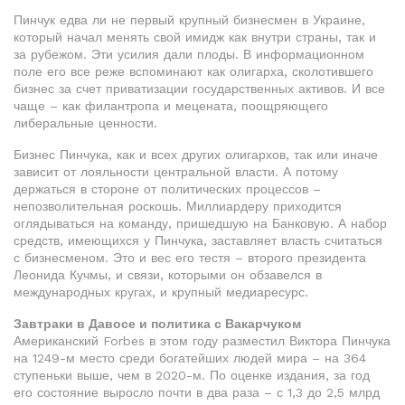
Пинчук едва ли не первый крупный бизнесмен в Украине,
который начал менять свой имидж как внутри страны, так и
за рубежом. Эти усилия дали плоды. В информационном
поле его все реже вспоминают как олигарха, сколотившего
бизнес за счет приватизации государственных активов. И все
чаще – как филантропа и мецената, поощряющего
либеральные ценности.
Бизнес Пинчука, как и всех других олигархов, так или иначе
зависит от лояльности центральной власти. А потому
держаться в стороне от политических процессов –
непозволительная роскошь. Миллиардеру приходится
оглядываться на команду, пришедшую на Банковую. А набор
средств, имеющихся у Пинчука, заставляет власть считаться
с бизнесменом. Это и вес его тестя – второго президента
Леонида Кучмы, и связи, которыми он обзавелся в
международных кругах, и крупный медиаресурс.
Завтраки в Давосе и политика с Вакарчуком
Американский Forbes в этом году разместил Виктора Пинчука
на 1249-м место среди богатейших людей мира – на 364
ступеньки выше, чем в 2020-м. По оценке издания, за год
его состояние выросло почти в два раза – с 1,3 до 2,5 млрд