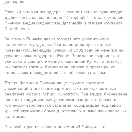
долларов.
Главный актив миллиардера – группа EastOne, куда входят
трубно-колесная корпорация "Интерпайп" – столп империи
Пинчука, медиахолдинг StarLightMedia и газовая компания
Geo Alliance.
За глаза о Пинчуке давно говорят, что укрепить свое
положение ему удалось благодаря родству со вторым
президентом Леонидом Кучмой. В 2002 году он женился на
дочери главы государства Елене. Зарождение украинского
олигархата совпало именно с каденцией Кучмы, а потому,
как считают критики бизнесмена, упреки о протекции со
стороны экс-президента вовсе небезосновательны.
Теперь фамилия Пинчука чаще звучит в контексте
упоминаний о его благотворительных проектах, которые
реализует Victor Pinchuk Foundation. Под эгидой бизнесмена
проходят традиционные украинские завтраки в Давосе и
Ялтинская европейская стратегия, собирающая под одной
крышей украинский бомонд, отставных и нынешних западных
политиков.
Пожалуй, одна из главных инвестиций Пинчука – в