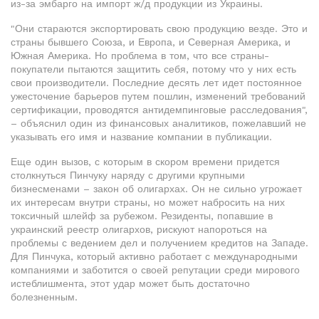
из-за эмбарго на импорт ж/д продукции из Украины.
"Они стараются экспортировать свою продукцию везде. Это и
страны бывшего Союза, и Европа, и Северная Америка, и
Южная Америка. Но проблема в том, что все страны-
покупатели пытаются защитить себя, потому что у них есть
свои производители. Последние десять лет идет постоянное
ужесточение барьеров путем пошлин, изменений требований
сертификации, проводятся антидемпинговые расследования",
– объяснил один из финансовых аналитиков, пожелавший не
указывать его имя и название компании в публикации.
Еще один вызов, с которым в скором времени придется
столкнуться Пинчуку наряду с другими крупными
бизнесменами – закон об олигархах. Он не сильно угрожает
их интересам внутри страны, но может набросить на них
токсичный шлейф за рубежом. Резиденты, попавшие в
украинский реестр олигархов, рискуют напороться на
проблемы с ведением дел и получением кредитов на Западе.
Для Пинчука, который активно работает с международными
компаниями и заботится о своей репутации среди мирового
истеблишмента, этот удар может быть достаточно
болезненным.