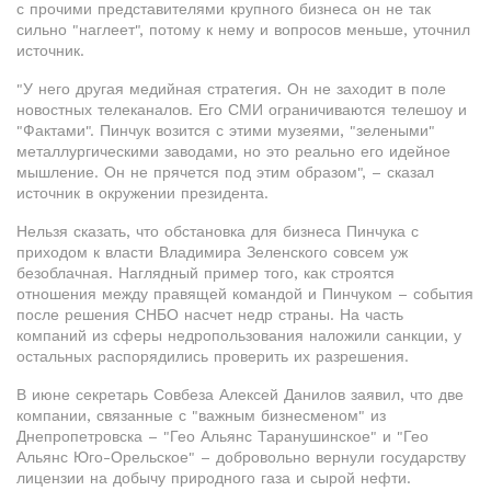
с прочими представителями крупного бизнеса он не так
сильно "наглеет", потому к нему и вопросов меньше, уточнил
источник.
"У него другая медийная стратегия. Он не заходит в поле
новостных телеканалов. Его СМИ ограничиваются телешоу и
"Фактами". Пинчук возится с этими музеями, "зелеными"
металлургическими заводами, но это реально его идейное
мышление. Он не прячется под этим образом", – сказал
источник в окружении президента.
Нельзя сказать, что обстановка для бизнеса Пинчука с
приходом к власти Владимира Зеленского совсем уж
безоблачная. Наглядный пример того, как строятся
отношения между правящей командой и Пинчуком – события
после решения СНБО насчет недр страны. На часть
компаний из сферы недропользования наложили санкции, у
остальных распорядились проверить их разрешения.
В июне секретарь Совбеза Алексей Данилов заявил, что две
компании, связанные с "важным бизнесменом" из
Днепропетровска – "Гео Альянс Таранушинское" и "Гео
Альянс Юго-Орельское" – добровольно вернули государству
лицензии на добычу природного газа и сырой нефти.