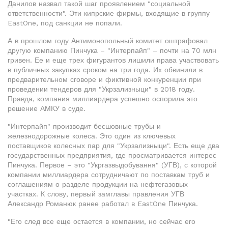
Данилов назвал такой шаг проявлением "социальной
ответственности". Эти кипрские фирмы, входящие в группу
EastOne, под санкции не попали.
А в прошлом году Антимонопольный комитет оштрафовал
другую компанию Пинчука – "Интерпайп" – почти на 70 млн
гривен. Ее и еще трех фигурантов лишили права участвовать
в публичных закупках сроком на три года. Их обвинили в
предварительном сговоре и фиктивной конкуренции при
проведении тендеров для "Укрзализныци" в 2018 году.
Правда, компания миллиардера успешно оспорила это
решение АМКУ в суде.
"Интерпайп" производит бесшовные трубы и
железнодорожные колеса. Это один из ключевых
поставщиков колесных пар для "Укр­зализныци". Есть еще два
государственных предприятия, где просматривается интерес
Пинчука. Первое – это "Укргазвыдобування" (УГВ), с которой
компании миллиардера сотрудничают по поставкам труб и
соглашениям о разделе продукции на нефтегазовых
участках. К слову, первый замглавы правления УГВ
Александр Романюк ранее работал в EastOne Пинчука.
"Его след все еще остается в компании, но сейчас его