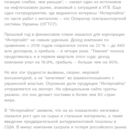
позиции слабее, чем раньше", – сказал один из источников
на нефтегазовом рынке, знакомый с ситуацией в УГВ. Еще
одно госпредприятие, где виднеются интересы "Интерпайпа"
по части работ с металлом – это Оператор газотранспортной
системы Украины (ОГТСУ).
Прошлый год в финансовом плане оказался для корпорации
"Интерпайп" не самым удачным. Доход компании по
сравнению с 2019 годом сократился почти на 23 % – до 865
млн долларов, а прибыль – в четыре раза. "Темная" полоса
продолжилась и в первом квартале этого года: доход
компании упал на 19,9%, прибыль – больше чем на 90%.
Но все эти трудности вызваны, скорее, мировой
конъюнктурой, а не "качелями" во взаимоотношениях с
украинской властью. Огромная доля продукции "Интерпайпа"
отправляется на экспорт. На официальном сайте группы
указано, что они делают поставки в более чем 80 стран
мира.
В "Интерпайпе" заявили, что на их показателях негативно
сказался рост цен на сырье и стальные материалы, а также
введение предварительной антидeмпинговой пошлины в
США. В минус компании сыграла и потеря российского рынка