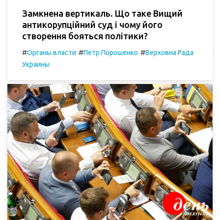
Замкнена вертикаль. Що таке Вищий
антикорупційний суд і чому його
створення бояться політики?
#
#
#
Органы власти
Петр Порошенко
Верховна Рада
Украины