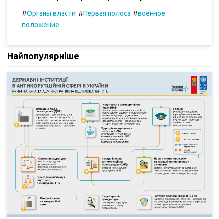
#
#
#
Органы власти
Первая полоса
военное
положение
Найпопулярніше