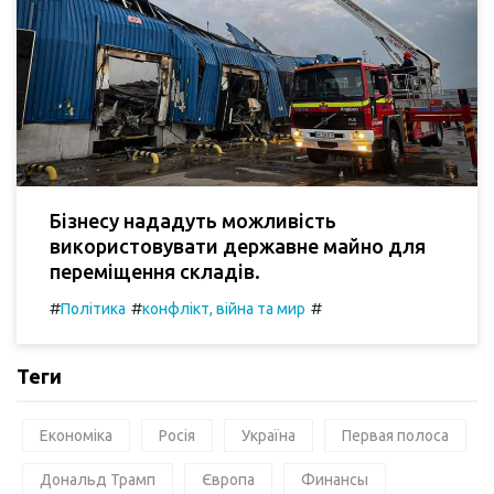
Бізнесу нададуть можливість
використовувати державне майно для
переміщення складів.
#
#
#
Політика
конфлікт, війна та мир
Теги
Економіка
Росія
Україна
Первая полоса
Дональд Трамп
Європа
Финансы