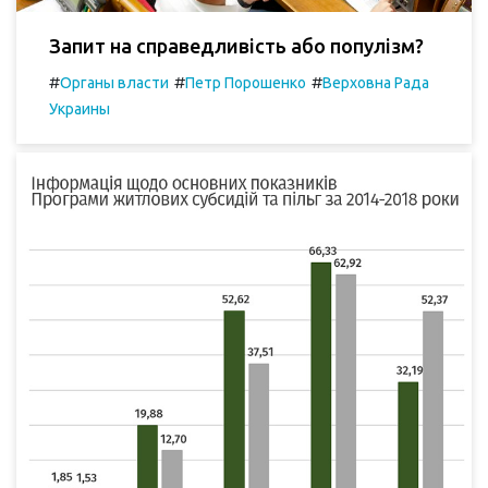
Запит на справедливість або популізм?
#
#
#
Органы власти
Петр Порошенко
Верховна Рада
Украины