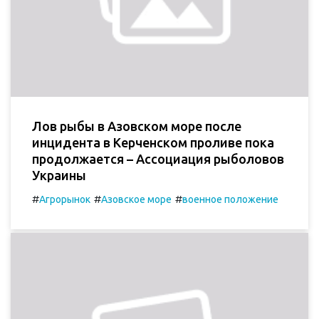
Лов рыбы в Азовском море после
инцидента в Керченском проливе пока
продолжается – Ассоциация рыболовов
Украины
#
#
#
Агрорынок
Азовское море
военное положение