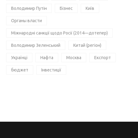
Володимир Путін
Бізнес
Київ
Органы власти
Міжнародні санкції щодо Росії (2014—дотепер)
Володимир Зеленський
Китай (регіон)
Українці
Нафта
Москва
Експорт
бюджет
Інвестиції