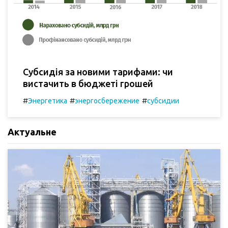
Субсидія за новими тарифами: чи
вистачить в бюджеті грошей
#
#
#
Энергетика
энергосбережение
субсидии
Актуальне