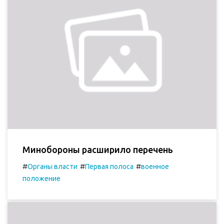
Минобороны расширило перечень
#
#
#
Органы власти
Первая полоса
военное
положение