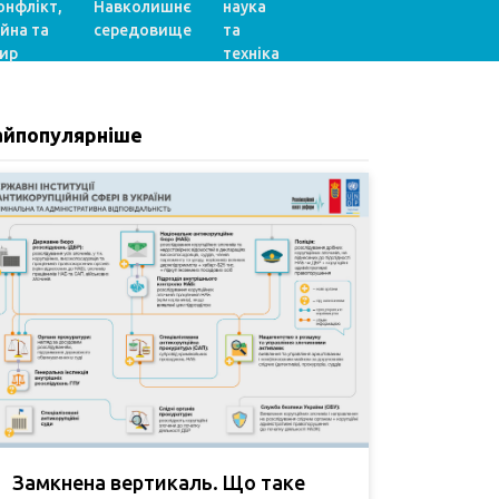
онфлікт,
Навколишнє
наука
ійна та
середовище
та
ир
техніка
айпопулярніше
Замкнена вертикаль. Що таке