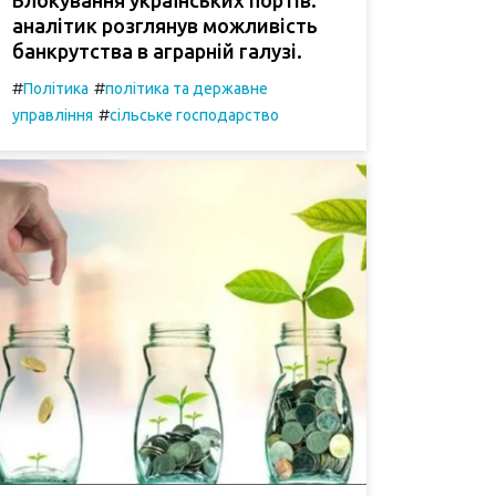
аналітик розглянув можливість
банкрутства в аграрній галузі.
#
#
Політика
політика та державне
#
управління
сільське господарство