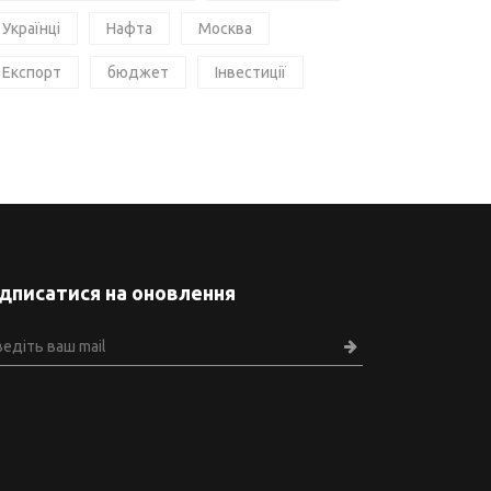
Українці
Нафта
Москва
Експорт
бюджет
Інвестиції
ідписатися на оновлення