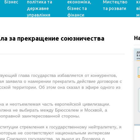
Бізнес
політика та
економіка,
Мистецтво
к
державне
бізнес та
та розваги
в
управління
фінанси
м
ла за прекращение союзничества
Н
вующий глава государства избавляется от конкурентов,
ая заявила о намерении прекратить действие договоров с
сской территории. Об этом она сказал в эфире одного из
на и неотъемлемая часть европейской цивилизации.
должна не выбирать между Брюсселем и Москвой, а
лноправной заинтересованной стороны.
ституции стремления к государственному нейтралитету, я
которые не соответствуют национальным интересам
ии Союзного государства, за выход из Договора о