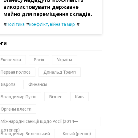
використовувати державне
майно для переміщення складів.
#
#
#
Політика
конфлікт, війна та мир
еги
Економіка
Росія
Україна
Первая полоса
Дональд Трамп
Європа
Финансы
Володимир Путін
Бізнес
Київ
Органы власти
Міжнародні санкції щодо Росії (2014—
дотепер)
Володимир Зеленський
Китай (регіон)