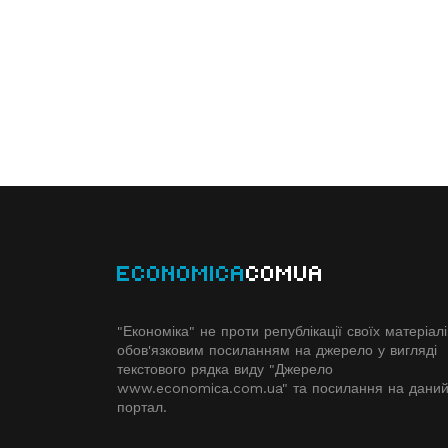
ECONOMICA
COMUA
"Економіка" не проти републікації своїх матеріалі
обов'язковим посиланням на джерело у вигляді
текстового рядка виду "Джерело
www.economiсa.com.ua" та посилання на дани
портал.