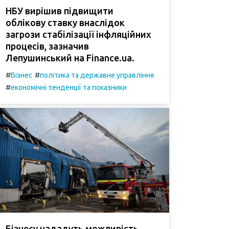
НБУ вирішив підвищити
облікову ставку внаслідок
загрози стабілізації інфляційних
процесів, зазначив
Лепушинський на Finance.ua.
#
#
Бізнес
політика та державне управління
#
економічні тенденції та показники
Бізнесу нададуть можливість