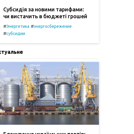
Субсидія за новими тарифами:
чи вистачить в бюджеті грошей
#
#
Энергетика
энергосбережение
#
субсидии
ктуальне
Блокування українських портів: