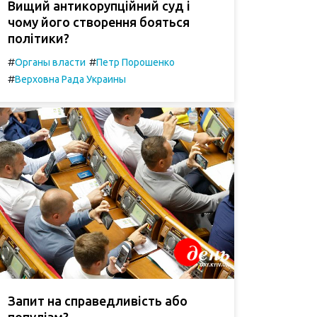
Вищий антикорупційний суд і
чому його створення бояться
політики?
#
#
Органы власти
Петр Порошенко
#
Верховна Рада Украины
Запит на справедливість або
популізм?