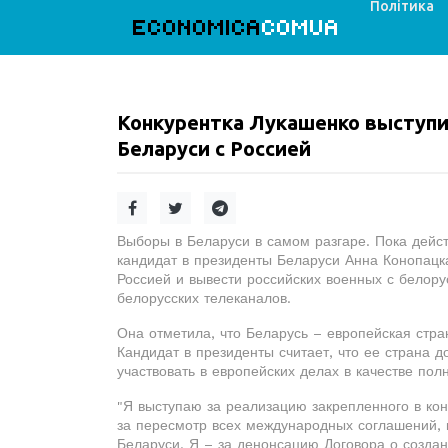
Політика
ECONOMICA
COMUA
Конкурентка Лукашенко выступи
Беларуси с Россией
Выборы в Беларуси в самом разгаре. Пока дейст
кандидат в президенты Беларуси Анна Конопацк
Россией и вывести российских военных с белору
белорусских телеканалов.
Она отметила, что Беларусь – европейская стра
Кандидат в президенты считает, что ее страна 
участвовать в европейских делах в качестве по
"Я выступаю за реализацию закрепленного в кон
за пересмотр всех международных соглашений, 
Беларуси. Я – за денонсацию Договора о создан