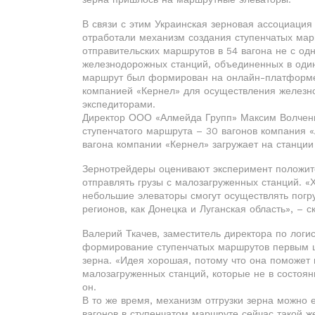
В связи с этим Украинская зерновая ассоциация
отработали механизм создания ступенчатых ма
отправительских маршрутов в 54 вагона не с одн
железнодорожных станций, объединенных в оди
маршрут был формирован на онлайн-платформе 
компанией «Кернел» для осуществления железн
экспедиторами.
Директор ООО «Алмейда Групп» Максим Волченко 
ступенчатого маршрута – 30 вагонов компания 
вагона компании «Кернел» загружает на станции
Зернотрейдеры оценивают эксперимент положите
отправлять грузы с малозагруженных станций. «
небольшие элеваторы смогут осуществлять погру
регионов, как Донецка и Луганская область», – 
Валерий Ткачев, заместитель директора по логи
формирование ступенчатых маршрутов первым ш
зерна. «Идея хорошая, потому что она поможет
малозагруженных станций, которые не в состоян
он.
В то же время, механизм отгрузки зерна можно 
вагонов в ступенчатом маршруте сейчас такой ж