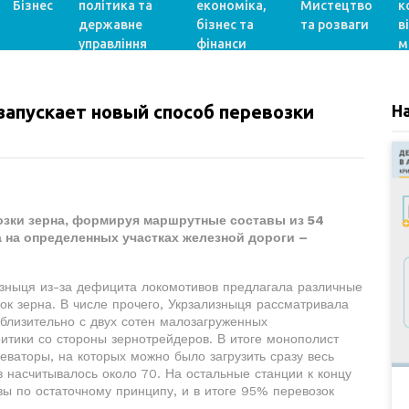
Бізнес
політика та
економіка,
Мистецтво
к
державне
бізнес та
та розваги
в
управління
фінанси
м
 запускает новый способ перевозки
Н
озки зерна, формируя маршрутные составы из 54
а на определенных участках железной дороги –
изныця из-за дефицита локомотивов предлагала различные
к зерна. В числе прочего, Укрзализныця рассматривала
иблизительно с двух сотен малозагруженных
итики со стороны зернотрейдеров. В итоге монополист
еваторы, на которых можно было загрузить сразу весь
в насчитывалось около 70. На остальные станции к концу
ы по остаточному принципу, и в итоге 95% перевозок