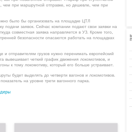
 чем при маршрутной отправке, но дешевле, чем при
жно было бы организовать на площадке ЦТЛ
чку подачи заявок. Сейчас компании подают свои заявки на
ткуда совместная заявка направляется в УЗ. Кроме того,
утренней безопасности опасаются работать на площадках
це и отправителям грузов нужно перенимать европейский
ога вывешивает четкий график движения локомотивов, и
агоны к тому локомотиву, который его больше устраивает.
руты будет выделять до четверти вагонов и локомотивов.
оказатель на уровне трети вагонного парка.
йдеры