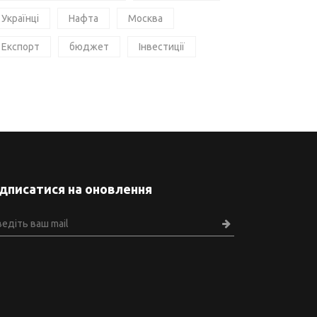
Українці
Нафта
Москва
Експорт
бюджет
Інвестиції
ідписатися на оновлення