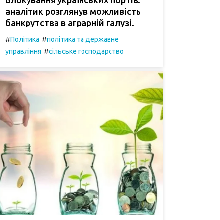
аналітик розглянув можливість
банкрутства в аграрній галузі.
#
#
Політика
політика та державне
#
управління
сільське господарство