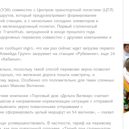
 (УЗА) совместно с Центром транспортной логистики (ЦТЛ)
ршрутов, который предусматривает формирование
ой станции, а с нескольких соседних элеваторов и
н железнодорожный полигон. Первый ступенчатый
Transithub, запущенной в конце прошлого года
одорожных перевозок совместно с другими компаниями и
сообщил iAgro, что как раз сейчас идет загрузка первого
«Алмейда Групп» загружает на станции «Рубежное», еще 24
 «Кабанье».
льно, поскольку такой способ перевозки зерна позволит
Хорошо, что железная дорога пошла навстречу, и
зку зерна. Особенно это положительно для таких сложных
сказал Максим Волченко.
стике компании «Торговый дом «Дельта Вилмар» считает
агом в направлении нормализации ситуации с отправкой
 вывозить зерно повагонными отправками с
ии сформировать целый маршрут из 54 вагонов», – сказал
еще усовершенствовать. В частности, тариф на перевозку
е, как при повагонной отправке. «Тариф при ступенчатом