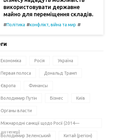
використовувати державне
майно для переміщення складів.
#
#
#
Політика
конфлікт, війна та мир
еги
Економіка
Росія
Україна
Первая полоса
Дональд Трамп
Європа
Финансы
Володимир Путін
Бізнес
Київ
Органы власти
Міжнародні санкції щодо Росії (2014—
дотепер)
Володимир Зеленський
Китай (регіон)