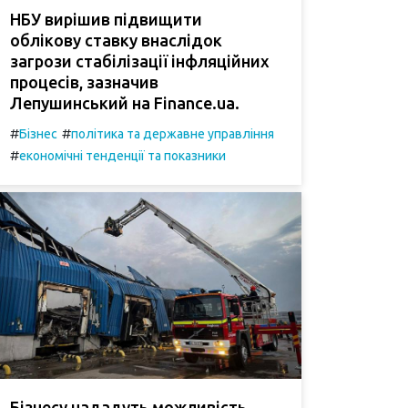
НБУ вирішив підвищити
облікову ставку внаслідок
загрози стабілізації інфляційних
процесів, зазначив
Лепушинський на Finance.ua.
#
#
Бізнес
політика та державне управління
#
економічні тенденції та показники
Бізнесу нададуть можливість