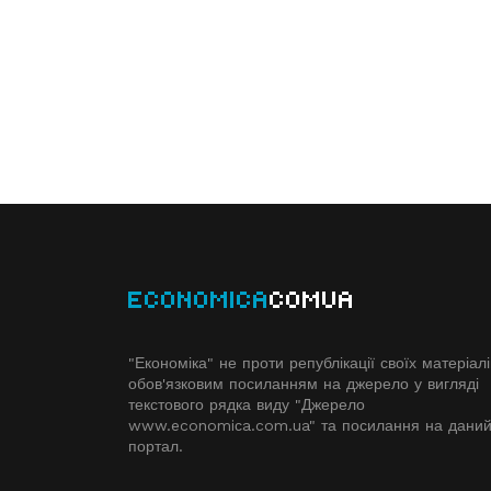
ECONOMICA
COMUA
"Економіка" не проти републікації своїх матеріалі
обов'язковим посиланням на джерело у вигляді
текстового рядка виду "Джерело
www.economiсa.com.ua" та посилання на дани
портал.