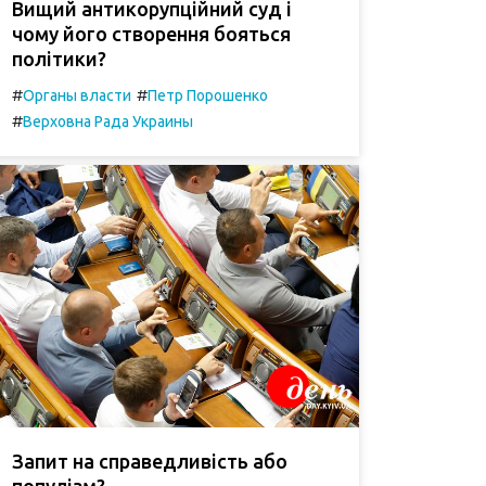
Вищий антикорупційний суд і
чому його створення бояться
політики?
#
#
Органы власти
Петр Порошенко
#
Верховна Рада Украины
Запит на справедливість або
популізм?