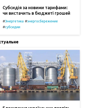
Субсидія за новими тарифами:
чи вистачить в бюджеті грошей
#
#
Энергетика
энергосбережение
#
субсидии
ктуальне
Блокування українських портів: