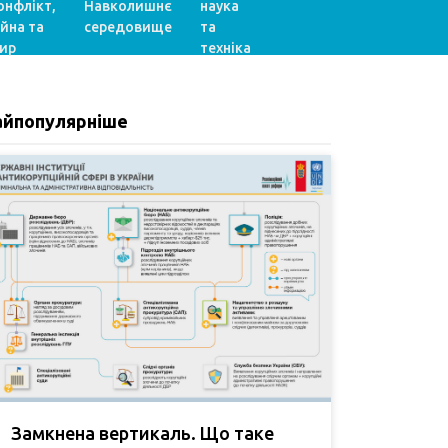
онфлікт,
Навколишнє
наука
ійна та
середовище
та
ир
техніка
айпопулярніше
Замкнена вертикаль. Що таке