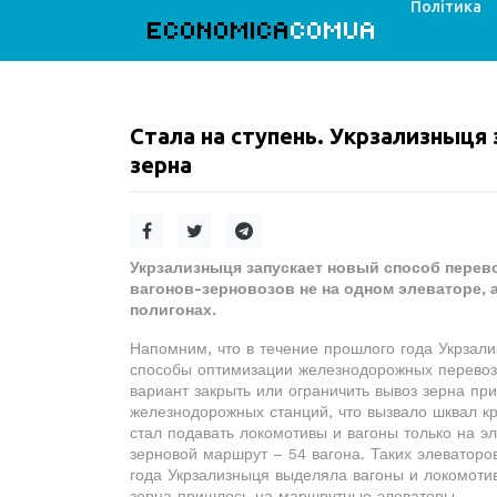
Політика
ECONOMICA
COMUA
Стала на ступень. Укрзализныця
зерна
Укрзализныця запускает новый способ перев
вагонов-зерновозов не на одном элеваторе, 
полигонах.
Напомним, что в течение прошлого года Укрзал
способы оптимизации железнодорожных перевозо
вариант закрыть или ограничить вывоз зерна пр
железнодорожных станций, что вызвало шквал кр
стал подавать локомотивы и вагоны только на эл
зерновой маршрут – 54 вагона. Таких элеваторо
года Укрзализныця выделяла вагоны и локомотив
зерна пришлось на маршрутные элеваторы.