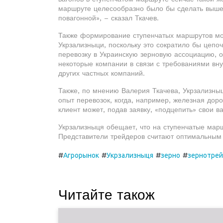
маршруте целесообразно было бы сделать выше,
повагонной», – сказал Ткачев.
Также формирование ступенчатых маршрутов мо
Укрзализныци, поскольку это сократило бы цепо
перевозку в Украинскую зерновую ассоциацию, о
некоторые компании в связи с требованиями вн
других частных компаний.
Также, по мнению Валерия Ткачева, Укрзализны
опыт перевозок, когда, например, железная дор
клиент может, подав заявку, «подцепить» свои в
Укрзализныця обещает, что на ступенчатые марш
Представители трейдеров считают оптимальным п
#
#
#
#
Агрорынок
Укрзализныця
зерно
зернотре
Читайте також