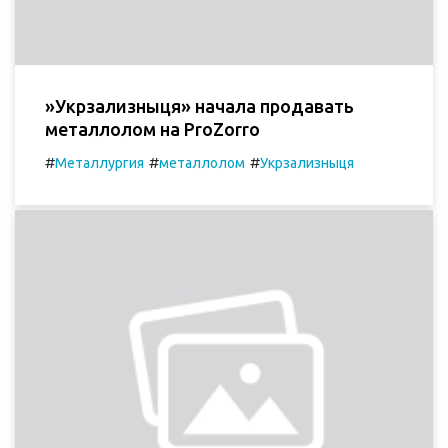
»Укрзализныця» начала продавать
металлолом на ProZorro
#
#
#
Металлургия
металлолом
Укрзализныця