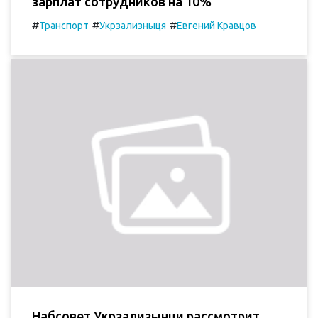
зарплат сотрудников на 10%
#
#
#
Транспорт
Укрзализныця
Евгений Кравцов
Набсовет Укрзализынци рассмотрит