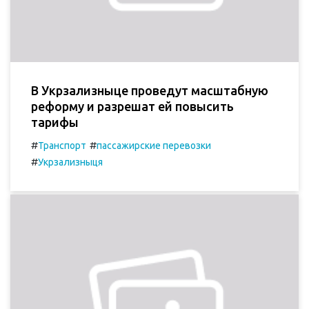
В Укрзализныце проведут масштабную
реформу и разрешат ей повысить
тарифы
#
#
Транспорт
пассажирские перевозки
#
Укрзализныця