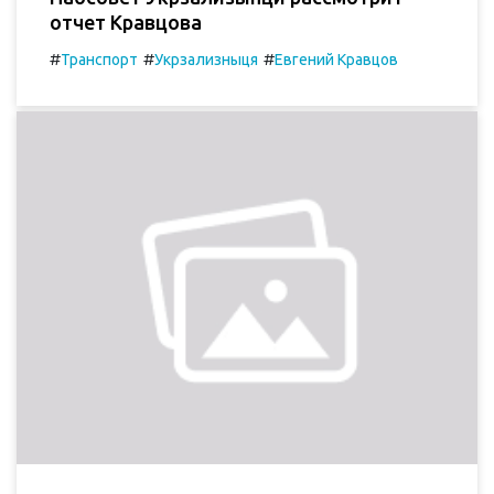
отчет Кравцова
#
#
#
Транспорт
Укрзализныця
Евгений Кравцов