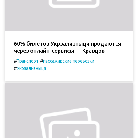
60% билетов Укрзализныци продаются
через онлайн-сервисы — Кравцов
#
#
Транспорт
пассажирские перевозки
#
Укрзализныця