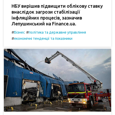
НБУ вирішив підвищити облікову ставку
внаслідок загрози стабілізації
інфляційних процесів, зазначив
Лепушинський на Finance.ua.
#
#
Бізнес
політика та державне управління
#
економічні тенденції та показники