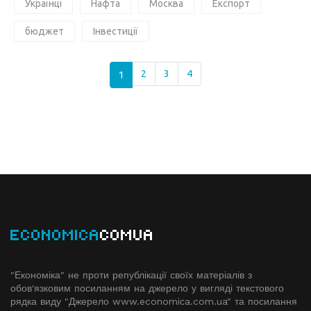
Українці
Нафта
Москва
Експорт
бюджет
Інвестиції
1
2
3
4
ECONOMICA
COMUA
"Економіка" не проти републікації своїх матеріалів з
обов'язковим посиланням на джерело у вигляді текстового
рядка виду "Джерело www.economiсa.com.ua" та посилання