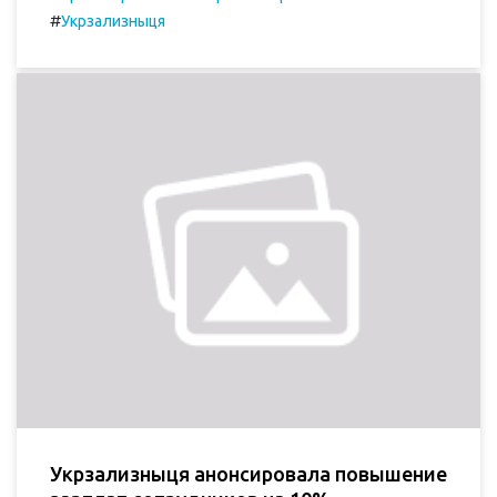
#
Укрзализныця
Укрзализныця анонсировала повышение