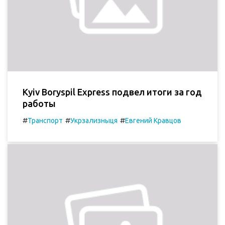
Kyiv Boryspil Express подвел итоги за год
работы
#
#
#
Транспорт
Укрзализныця
Евгений Кравцов