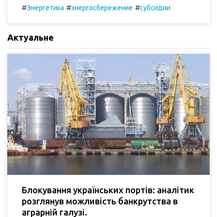
#
#
#
Энергетика
энергосбережение
субсидии
Актуальне
Блокування українських портів: аналітик
розглянув можливість банкрутства в
аграрній галузі.