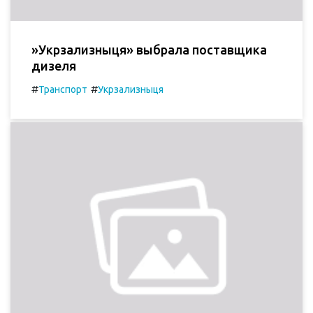
»Укрзализныця» выбрала поставщика
дизеля
#
#
Транспорт
Укрзализныця