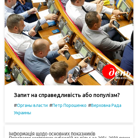
Запит на справедливість або популізм?
#
#
#
Органы власти
Петр Порошенко
Верховна Рада
Украины