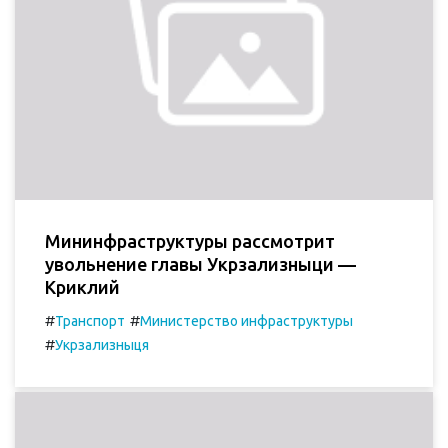
Мининфраструктуры рассмотрит
увольнение главы Укрзализныци —
Криклий
#
#
Транспорт
Министерство инфраструктуры
#
Укрзализныця