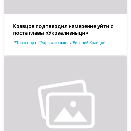
Кравцов подтвердил намерение уйти с
поста главы «Укрзализныци»
#
#
#
Транспорт
Укрзализныця
Евгений Кравцов