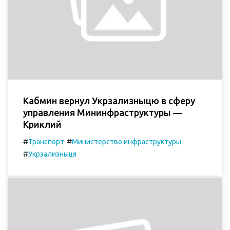
Кабмин вернул Укрзализныцю в сферу
управления Мининфраструктуры —
Криклий
#
#
Транспорт
Министерство инфраструктуры
#
Укрзализныця