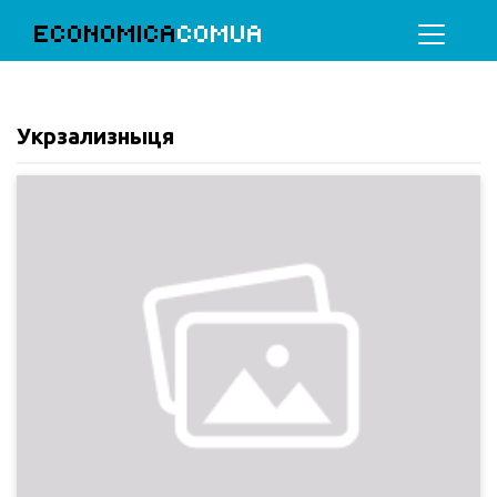
ECONOMICA
COMUA
Укрзализныця