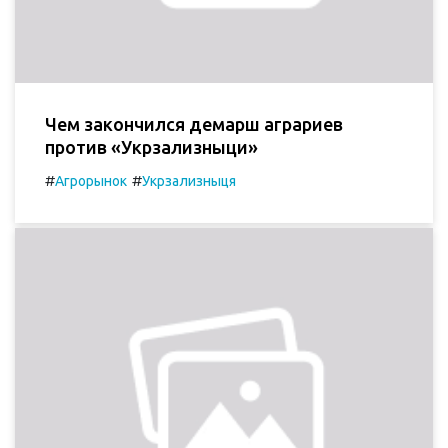
Чем закончился демарш аграриев
против «Укрзализныци»
#
#
Агрорынок
Укрзализныця