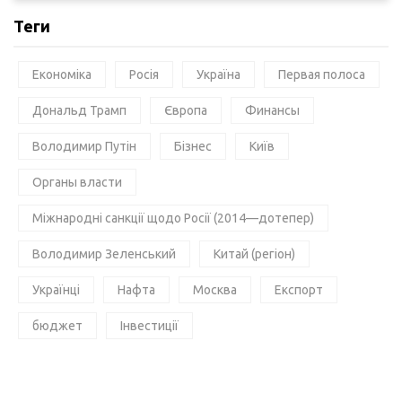
Теги
Економіка
Росія
Україна
Первая полоса
Дональд Трамп
Європа
Финансы
Володимир Путін
Бізнес
Київ
Органы власти
Міжнародні санкції щодо Росії (2014—дотепер)
Володимир Зеленський
Китай (регіон)
Українці
Нафта
Москва
Експорт
бюджет
Інвестиції