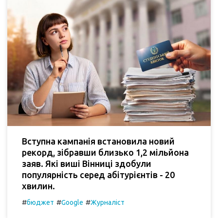
Вступна кампанія встановила новий
рекорд, зібравши близько 1,2 мільйона
заяв. Які виші Вінниці здобули
популярність серед абітурієнтів - 20
хвилин.
#
#
#
бюджет
Google
Журналіст