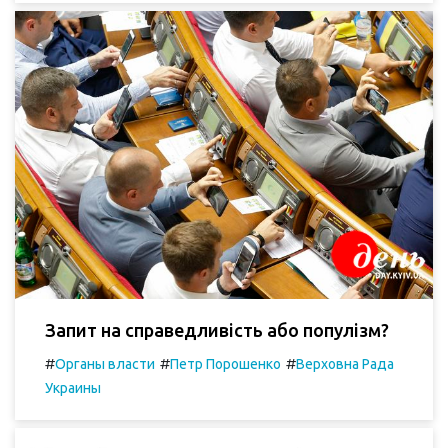
Запит на справедливість або популізм?
#
#
#
Органы власти
Петр Порошенко
Верховна Рада
Украины