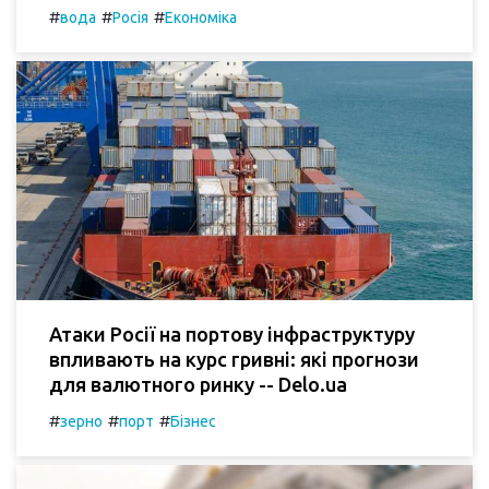
#
#
#
вода
Росія
Економіка
Атаки Росії на портову інфраструктуру
впливають на курс гривні: які прогнози
для валютного ринку -- Delo.ua
#
#
#
зерно
порт
Бізнес