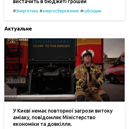
вистачить в бюджеті грошей
#
#
#
Энергетика
энергосбережение
субсидии
Актуальне
У Києві немає повторної загрози витоку
аміаку, повідомляє Міністерство
економіки та довкілля.