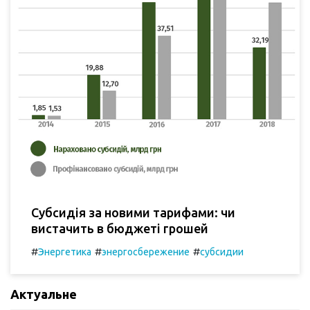
Субсидія за новими тарифами: чи
вистачить в бюджеті грошей
#
#
#
Энергетика
энергосбережение
субсидии
Актуальне