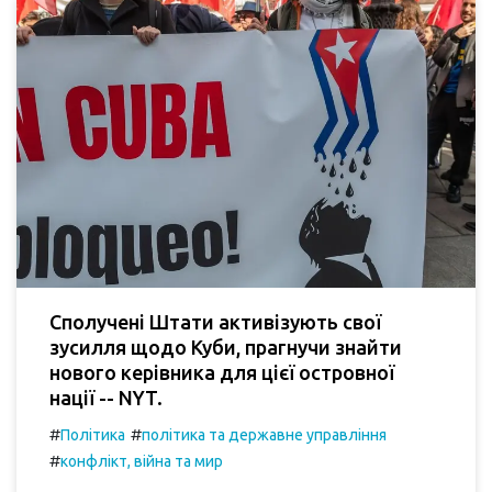
Сполучені Штати активізують свої
зусилля щодо Куби, прагнучи знайти
нового керівника для цієї островної
нації -- NYT.
#
#
Політика
політика та державне управління
#
конфлікт, війна та мир