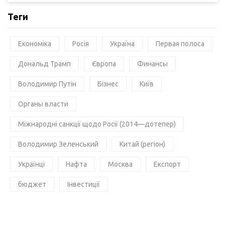
Теги
Економіка
Росія
Україна
Первая полоса
Дональд Трамп
Європа
Финансы
Володимир Путін
Бізнес
Київ
Органы власти
Міжнародні санкції щодо Росії (2014—дотепер)
Володимир Зеленський
Китай (регіон)
Українці
Нафта
Москва
Експорт
бюджет
Інвестиції