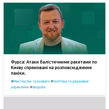
Фурса: Атаки балістичними ракетами по
Києву спрямовані на розповсюдження
паніки.
#
#
Мистецтво та розваги
політика та державне
#
управління
хвороба