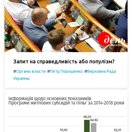
Запит на справедливість або популізм?
#
#
#
Органы власти
Петр Порошенко
Верховна Рада
Украины