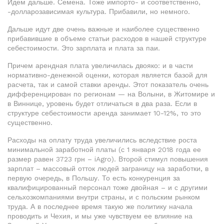
Идем дальше. Семена. Тоже импорто- и соответственно,
-долларозависимая культура. Прибавили, но немного.
Дальше идут две очень важные и наиболее существенно
прибавившие в объеме статьи расходов в нашей структуре
себестоимости. Это зарплата и плата за паи.
Причем арендная плата увеличилась двояко: и в части
нормативно-денежной оценки, которая является базой для
расчета, так и самой ставки аренды. Этот показатель очень
дифференцирован по регионам — на Волыни, в Житомире и
в Виннице, уровень будет отличаться в два раза. Если в
структуре себестоимости аренда занимает 10-12%, то это
существенно.
Расходы на оплату труда увеличились вследствие роста
минимальной заработной платы (с 1 января 2018 года ее
размер равен 3723 грн – iAgro). Второй стимул повышения
зарплат – массовый отток людей заграницу на заработки, в
первую очередь, в Польшу. То есть конкуренция за
квалифицированный персонал тоже двойная – и с другими
сельхозкомпаниями внутри страны, и с польским рынком
труда. А в последнее время такую же политику начала
проводить и Чехия, и мы уже чувствуем ее влияние на