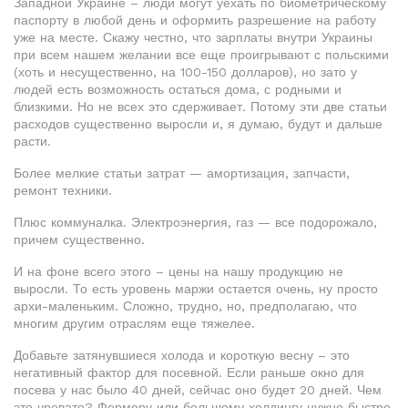
Западной Украине – люди могут уехать по биометрическому
паспорту в любой день и оформить разрешение на работу
уже на месте. Скажу честно, что зарплаты внутри Украины
при всем нашем желании все еще проигрывают с польскими
(хоть и несущественно, на 100-150 долларов), но зато у
людей есть возможность остаться дома, с родными и
близкими. Но не всех это сдерживает. Потому эти две статьи
расходов существенно выросли и, я думаю, будут и дальше
расти.
Более мелкие статьи затрат — амортизация, запчасти,
ремонт техники.
Плюс коммуналка. Электроэнергия, газ — все подорожало,
причем существенно.
И на фоне всего этого – цены на нашу продукцию не
выросли. То есть уровень маржи остается очень, ну просто
архи-маленьким. Сложно, трудно, но, предполагаю, что
многим другим отраслям еще тяжелее.
Добавьте затянувшиеся холода и короткую весну – это
негативный фактор для посевной. Если раньше окно для
посева у нас было 40 дней, сейчас оно будет 20 дней. Чем
это чревато? Фермеру или большому холдингу нужно быстро