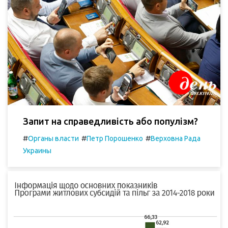
Запит на справедливість або популізм?
#
#
#
Органы власти
Петр Порошенко
Верховна Рада
Украины