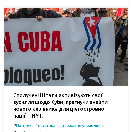
Сполучені Штати активізують свої
зусилля щодо Куби, прагнучи знайти
нового керівника для цієї островної
нації -- NYT.
#
#
Політика
політика та державне управління