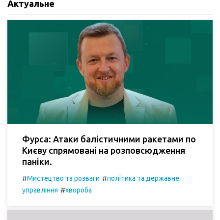
Актуальне
Фурса: Атаки балістичними ракетами по
Києву спрямовані на розповсюдження
паніки.
#
#
Мистецтво та розваги
політика та державне
#
управління
хвороба