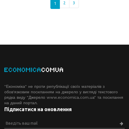
1
2
3
ECONOMICA
COMUA
"Економіка" не проти републікації своїх матеріалів з
обов'язковим посиланням на джерело у вигляді текстового
рядка виду "Джерело www.economiсa.com.ua" та посилання
на даний портал.
Підписатися на оновлення