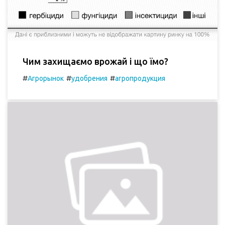
Чим захищаємо врожай і що їмо?
#
#
#
Агрорынок
удобрения
агропродукция