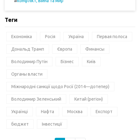
#
конфлікт, війна та мир
Теги
Економіка
Росія
Україна
Первая полоса
Дональд Трамп
Європа
Финансы
Володимир Путін
Бізнес
Київ
Органы власти
Міжнародні санкції щодо Росії (2014—дотепер)
Володимир Зеленський
Китай (регіон)
Українці
Нафта
Москва
Експорт
бюджет
Інвестиції