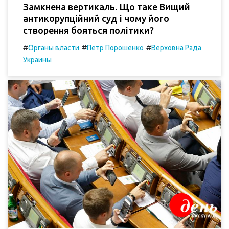
Замкнена вертикаль. Що таке Вищий
антикорупційний суд і чому його
створення бояться політики?
#
#
#
Органы власти
Петр Порошенко
Верховна Рада
Украины