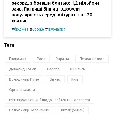
рекорд, зібравши близько 1,2 мільйона
заяв. Які виші Вінниці здобули
популярність серед абітурієнтів - 20
хвилин.
#
#
#
бюджет
Google
Журналіст
Теги
Економіка
Росія
Україна
Первая полоса
Дональд Трамп
Європа
Финансы
Володимир Путін
Бізнес
Київ
Органы власти
Міжнародні санкції щодо Росії (2014—дотепер)
Володимир Зеленський
Китай (регіон)