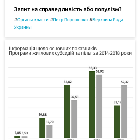
Запит на справедливість або популізм?
#
#
#
Органы власти
Петр Порошенко
Верховна Рада
Украины