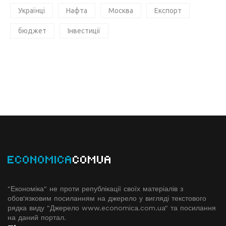
Українці
Нафта
Москва
Експорт
бюджет
Інвестиції
ECONOMICA
COMUA
"Економіка" не проти републікації своїх матеріалів з
обов'язковим посиланням на джерело у вигляді текстового
рядка виду "Джерело www.economiсa.com.ua" та посилання
на даний портал.