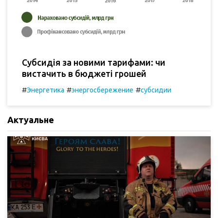
Субсидія за новими тарифами: чи
вистачить в бюджеті грошей
#
#
#
Энергетика
энергосбережение
субсидии
Актуальне