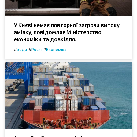
У Києві немає повторної загрози витоку
аміаку, повідомляє Міністерство
економіки та довкілля.
#
#
#
вода
Росія
Економіка