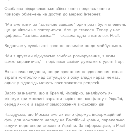
Особливо підкреслюється збільшення невдоволення з
приводу обмежень на доступ до мережі Інтернет.
"Ми вже жили за "залізною завісою" один раз і були впевнені,
що це ніколи не повториться. Але це сталося. Тепер у нас
цифрова "залізна завіса"", - сказала одна з жительок Росії.
Водночас у суспільстві зростає песимізм щодо майбутнього.
"Ми з друзями відчуваємо глибоке розчарування, з яким
важко справитися," - поділився своїми думками студент Ігор.
Як зазначає видання, попри зростання невдоволення, ознак
втрати контролю над ситуацією з боку влади наразі немає,
однак у відповідь можуть посилюватися репресії.
Варто зазначити, що в Кремлі, ймовірно, аналізують як
мінімум три можливі варіанти вирішення конфлікту в Україні,
серед яких є й варіант замороження військових дій.
Нагадуємо, що Москва вже активно формує інформаційний
фон для можливого нападу на Балтійські країни, паралельно
ведучи переговори стосовно України. За інформацією, в Росії
посилилася пропагандистська кампанія, спрямована на