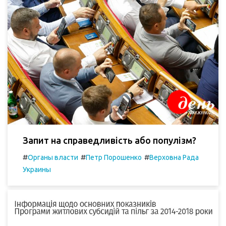
Запит на справедливість або популізм?
#
#
#
Органы власти
Петр Порошенко
Верховна Рада
Украины