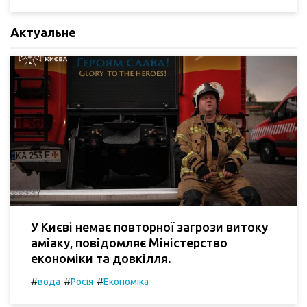
Актуальне
У Києві немає повторної загрози витоку
аміаку, повідомляє Міністерство
економіки та довкілля.
#
#
#
вода
Росія
Економіка