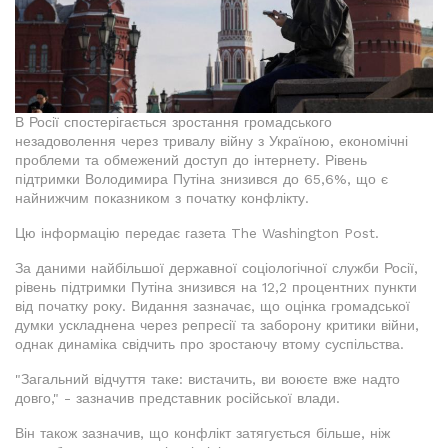
В Росії спостерігається зростання громадського
незадоволення через тривалу війну з Україною, економічні
проблеми та обмежений доступ до інтернету. Рівень
підтримки Володимира Путіна знизився до 65,6%, що є
найнижчим показником з початку конфлікту.
Цю інформацію передає газета The Washington Post.
За даними найбільшої державної соціологічної служби Росії,
рівень підтримки Путіна знизився на 12,2 процентних пункти
від початку року. Видання зазначає, що оцінка громадської
думки ускладнена через репресії та заборону критики війни,
однак динаміка свідчить про зростаючу втому суспільства.
"Загальний відчуття таке: вистачить, ви воюєте вже надто
довго," - зазначив представник російської влади.
Він також зазначив, що конфлікт затягується більше, ніж