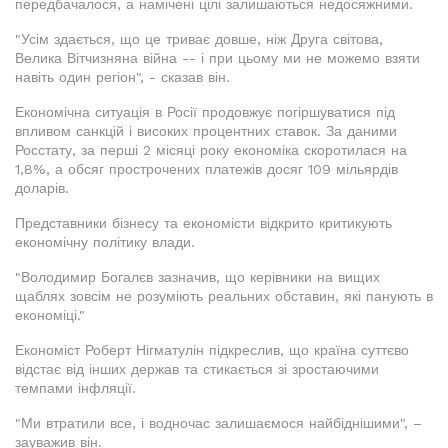
передбачалося, а намічені цілі залишаються недосяжними.
"Усім здається, що це триває довше, ніж Друга світова,
Велика Вітчизняна війна -- і при цьому ми не можемо взяти
навіть один регіон", - сказав він.
Економічна ситуація в Росії продовжує погіршуватися під
впливом санкцій і високих процентних ставок. За даними
Росстату, за перші 2 місяці року економіка скоротилася на
1,8%, а обсяг прострочених платежів досяг 109 мільярдів
доларів.
Представники бізнесу та економісти відкрито критикують
економічну політику влади.
"Володимир Богалєв зазначив, що керівники на вищих
щаблях зовсім не розуміють реальних обставин, які панують в
економіці."
Економіст Роберт Нігматулін підкреслив, що країна суттєво
відстає від інших держав та стикається зі зростаючими
темпами інфляції.
"Ми втратили все, і водночас залишаємося найбіднішими", –
зауважив він.