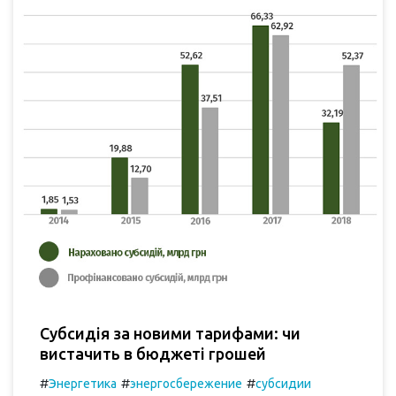
Субсидія за новими тарифами: чи
вистачить в бюджеті грошей
#
#
#
Энергетика
энергосбережение
субсидии