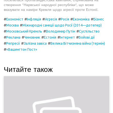
створення "Нарвської народної республіки", що може
вказувати на наміри Кремля щодо агресії проти Естонії.
#
#
#
#
#
#
Економіст
Інфляція
Агресія
Росія
Економіка
Бізнес
#
#
Москва
Міжнародні санкції щодо Росії (2014—дотепер)
#
#
#
Московський Кремль
Володимир Путін
Суспільство
#
#
#
#
#
Реклама
Чиновник
Естонія
Інтернет
Бойові дії
#
#
#
Репресії
Залізна завіса
Велика Вітчизняна війна (термін)
#
«Вашингтон Пост»
Читайте також