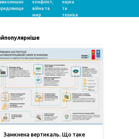
авколишнє
конфлікт,
наука
ередовище
війна та
та
мир
техніка
айпопулярніше
Замкнена вертикаль. Що таке