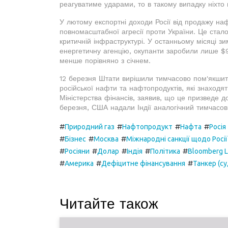
реагуватиме ударами, то в такому випадку ніхто н
У лютому експортні доходи Росії від продажу на
повномасштабної агресії проти України. Це стало
критичній інфраструктурі. У останньому місяці 
енергетичну агенцію, окупанти заробили лише $9
менше порівняно з січнем.
12 березня Штати вирішили тимчасово пом'якшит
російської нафти та нафтопродуктів, які знаходя
Міністерства фінансів, заявив, що це призведе д
березня, США надали Індії аналогічний тимчасови
#
#
#
#
Природний газ
Нафтопродукт
Нафта
Росія
#
#
#
Бізнес
Москва
Міжнародні санкції щодо Росі
#
#
#
#
#
Росіяни
Долар
Індія
Політика
Bloomberg L.
#
#
#
Америка
Дефіцитне фінансування
Танкер (с
Читайте також