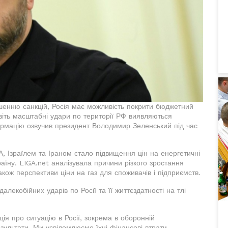
шенню санкцій, Росія має можливість покрити бюджетний
віть масштабні удари по території РФ виявляються
ормацію озвучив президент Володимир Зеленський під час
, Ізраїлем та Іраном стало підвищення цін на енергетичні
раїну. LIGA.net аналізувала причини різкого зростання
акож перспективи ціни на газ для споживачів і підприємств.
алекобійних ударів по Росії та її життєздатності на тлі
ія про ситуацію в Росії, зокрема в оборонній
зультати. Ми усвідомлюємо їхні фінансові втрати.