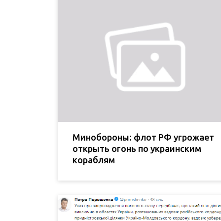
Минобороны: флот РФ угрожает
открыть огонь по украинским
кораблям