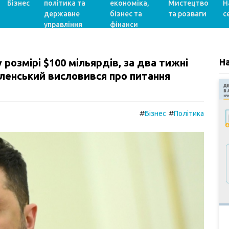
Бізнес
політика та
економіка,
Мистецтво
Н
державне
бізнес та
та розваги
с
управління
фінанси
 розмірі $100 мільярдів, за два тижні
Н
еленський висловився про питання
#
#
Бізнес
Політика