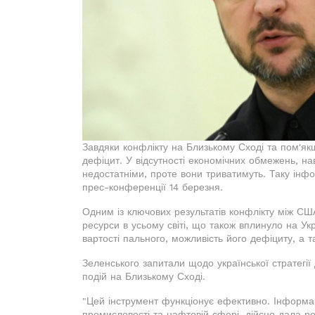
Завдяки конфлікту на Близькому Сході та пом'як
дефіцит. У відсутності економічних обмежень, на
недостатніми, проте вони триватимуть. Таку інф
прес-конференції 14 березня.
Одним із ключових результатів конфлікту між США
ресурси в усьому світі, що також вплинуло на Ук
вартості пального, можливість його дефіциту, а т
Зеленського запитали щодо української стратегії д
подій на Близькому Сході.
"Цей інструмент функціонує ефективно. Інформац
промисловості та нафтовій сфері, дійсно дала ре