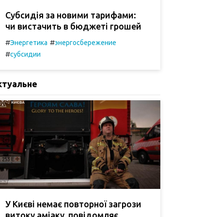
Субсидія за новими тарифами:
чи вистачить в бюджеті грошей
#
#
Энергетика
энергосбережение
#
субсидии
ктуальне
У Києві немає повторної загрози
витоку аміаку, повідомляє