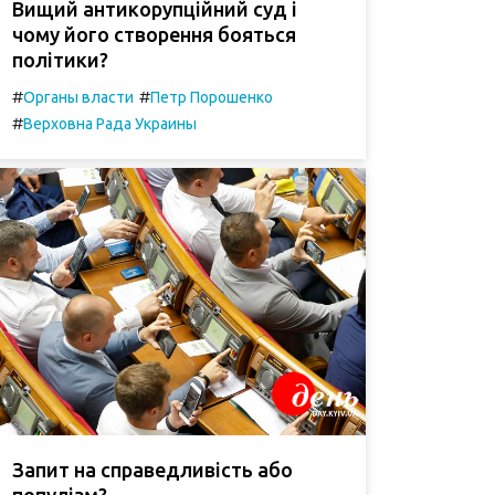
Вищий антикорупційний суд і
чому його створення бояться
політики?
#
#
Органы власти
Петр Порошенко
#
Верховна Рада Украины
Запит на справедливість або
популізм?