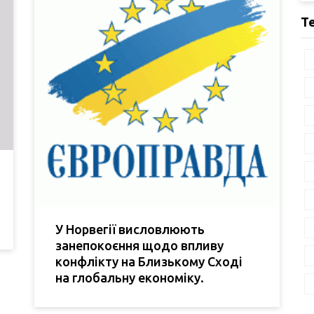
Т
У Норвегії висловлюють
занепокоєння щодо впливу
конфлікту на Близькому Сході
на глобальну економіку.