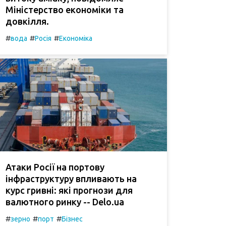
Міністерство економіки та
довкілля.
#
#
#
вода
Росія
Економіка
Атаки Росії на портову
інфраструктуру впливають на
курс гривні: які прогнози для
валютного ринку -- Delo.ua
#
#
#
зерно
порт
Бізнес