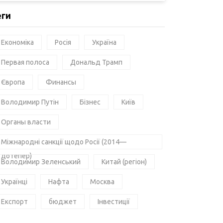
еги
Економіка
Росія
Україна
Первая полоса
Дональд Трамп
Європа
Финансы
Володимир Путін
Бізнес
Київ
Органы власти
Міжнародні санкції щодо Росії (2014—
дотепер)
Володимир Зеленський
Китай (регіон)
Українці
Нафта
Москва
Експорт
бюджет
Інвестиції