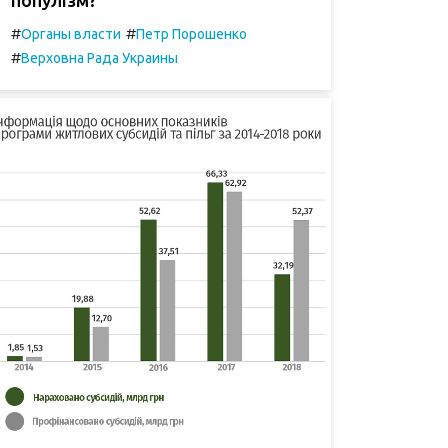
#
#
Органы власти
Петр Порошенко
#
Верховна Рада Украины