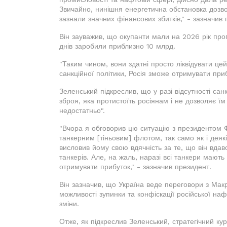
Звичайно, нинішня енергетична обстановка дозво
зазнали значних фінансових збитків," - зазначив 
Він зауважив, що окупанти мали на 2026 рік прог
днів заробили приблизно 10 млрд.
"Таким чином, вони здатні просто ліквідувати це
санкційної політики, Росія зможе отримувати приб
Зеленський підкреслив, що у разі відсутності са
зброя, яка протистоїть росіянам і не дозволяє ї
недостатньо".
"Вчора я обговорив цю ситуацію з президентом 
танкерним [тіньовим] флотом, так само як і деяк
висловив йому свою вдячність за те, що він вдавс
танкерів. Але, на жаль, наразі всі танкери мают
отримувати прибуток," - зазначив президент.
Він зазначив, що Україна веде переговори з Ма
можливості зупинки та конфіскації російської нафт
зміни.
Отже, як підкреслив Зеленський, стратегічний ку