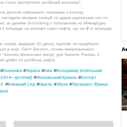
е стане протистояти російській економіці".
фти досягли найнижчого показника з початку
 наслідком західних санкцій та ударів українських сил по
зими, за даними Bloomberg з посиланням на Міжнародну
,5 мільярда на експорті сирої нафти, що на $1,5 мільярда
и санкції, видавши 30-денну ліцензію на придбання
А
ться в морі. Скотт Бессент, голова американського
о "значних фінансових вигод" для Кремля. Раніше, 5
й дозвіл на російську нафту.
#
#
#
#
Економіка
Україна
Київ
Володимир Зеленський
#
#
ї (2014—дотепер)
Московський Кремль
Експорт
#
#
#
#
P.
Близький Схід
Ізраїль
Зброя
Президент Франції
удно)