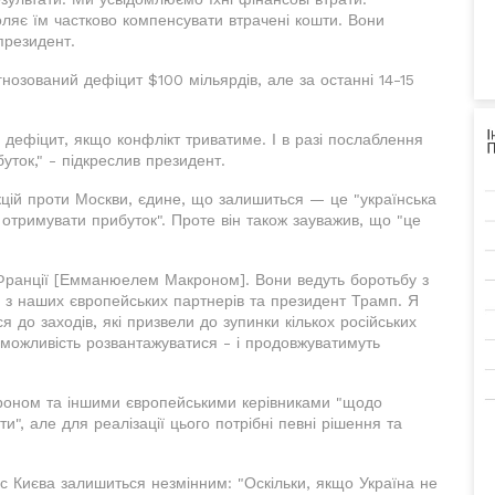
ляє їм частково компенсувати втрачені кошти. Вони
президент.
нозований дефіцит $100 мільярдів, але за останні 14-15
й дефіцит, якщо конфлікт триватиме. І в разі послаблення
уток," - підкреслив президент.
нкцій проти Москви, єдине, що залишиться — це "українська
м отримувати прибуток". Проте він також зауважив, що "це
Франції [Емманюелем Макроном]. Вони ведуть боротьбу з
і з наших європейських партнерів та президент Трамп. Я
я до заходів, які призвели до зупинки кількох російських
ь можливість розвантажуватися - і продовжуватимуть
кроном та іншими європейськими керівниками "щодо
и", але для реалізації цього потрібні певні рішення та
рс Києва залишиться незмінним: "Оскільки, якщо Україна не