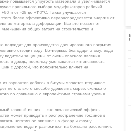
акже повышается упругость материала и увеличивается
 случае правильного выбора модификаторов рабочий
 +50 и от -25 до +110°С. Также улучшаются
т этого более эффективно перераспределяется энергия от
ивление материала деформации. Все это позволяет
и уменьшения общих затрат на строительство и
 подходят для производства дренированного покрытия,
ективно отводит воду. Во-первых, благодаря этому, вода
ому водители защищены от очень опасного явления
ость в дождь, поскольку уменьшается интенсивность
 шин с дорогой, что положительно влияет на
м из вариантов добавок в битумы является вторичное
дет не столько о способе удешевить сырье, сколько о
кого по сравнению с европейскими странами уровня
Самый главный из них — это экологический эффект.
стве может приводить к распространению токсинов в
оказать негативное влияние на флору и фауну
 загрязнение воды и разноситься на большие расстояния.