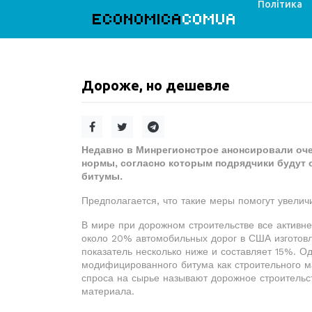
Політика
ECONOMICA
COMUA
Дороже, но дешевле
Недавно в Минрегионстрое анонсировали оч
нормы, согласно которым подрядчики будут
битумы.
Предполагается, что такие меры помогут увели
В мире при дорожном строительстве все активн
около 20% автомобильных дорог в США изготовл
показатель несколько ниже и составляет 15%. Од
модифицированного битума как строительного м
спроса на сырье называют дорожное строительств
материала.