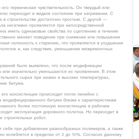
его термическая чувствительность. Он твердый или
гко переходит в жидкое состояние при нагревании. С
а в строительстве достаточно простым. С другой —
ала негативно проявляется при непосредственной
жна иметь одинаковые свойства по сцеплению в течение
щественно меняет поведение при снижении или повышении
сокая склонность к старению, что проявляется в ухудшении
 полотне и, как следствие, уменьшении межремонтных
дований было выявлено, что после модификации
 или значительно уменьшаются их проявления. В этом
тельного сырья при низких и высоких температурах,
нию битума.
 его консистенции происходит почти линейно с
а модифицированного битума близки к характеристикам
намного более постоянную консистенцию в рабочем
исходит эксплуатация дорожного полотна. Но переходит в
е строительных робот.
т себя при добавлении разнообразных полимеров, а также
чно колеблется в пределах от 3 до 10%. Согласно данному