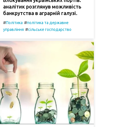
аналітик розглянув можливість
банкрутства в аграрній галузі.
#
#
Політика
політика та державне
#
управління
сільське господарство