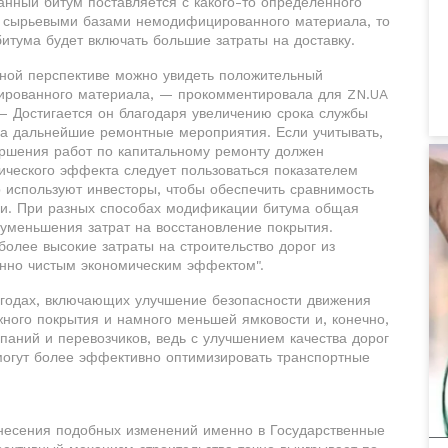
анный битум поставляется с какого-то определенного
с сырьевыми базами немодифицированного материала, то
итума будет включать большие затраты на доставку.
льной перспективе можно увидеть положительный
ированного материала, — прокомментировала для ZN.UA
 — Достигается он благодаря увеличению срока службы
 на дальнейшие ремонтные мероприятия. Если учитывать,
ершения работ по капитальному ремонту должен
мического эффекта следует пользоваться показателем
р используют инвесторы, чтобы обеспечить сравнимость
ни. При разных способах модификации битума общая
 уменьшения затрат на восстановление покрытия.
более высокие затраты на строительство дорог из
нно чистым экономическим эффектом".
ыгодах, включающих улучшение безопасности движения
ного покрытия и намного меньшей ямковости и, конечно,
аний и перевозчиков, ведь с улучшением качества дорог
могут более эффективно оптимизировать транспортные
внесения подобных изменений именно в Государственные