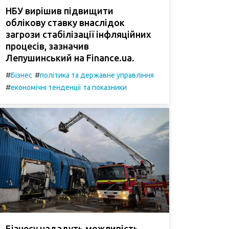
НБУ вирішив підвищити
облікову ставку внаслідок
загрози стабілізації інфляційних
процесів, зазначив
Лепушинський на Finance.ua.
#
#
Бізнес
політика та державне управління
#
економічні тенденції та показники
Бізнесу нададуть можливість