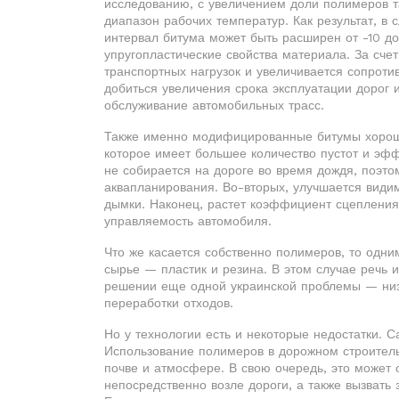
исследованию, с увеличением доли полимеров т
диапазон рабочих температур. Как результат, в
интервал битума может быть расширен от -10 до
упругопластические свойства материала. За сче
транспортных нагрузок и увеличивается сопрот
добиться увеличения срока эксплуатации дорог 
обслуживание автомобильных трасс.
Также именно модифицированные битумы хорошо
которое имеет большее количество пустот и эфф
не собирается на дороге во время дождя, поэт
аквапланирования. Во-вторых, улучшается видим
дымки. Наконец, растет коэффициент сцепления
управляемость автомобиля.
Что же касается собственно полимеров, то одни
сырье — пластик и резина. В этом случае речь и
решении еще одной украинской проблемы — низ
переработки отходов.
Но у технологии есть и некоторые недостатки. 
Использование полимеров в дорожном строитель
почве и атмосфере. В свою очередь, это может 
непосредственно возле дороги, а также вызвать