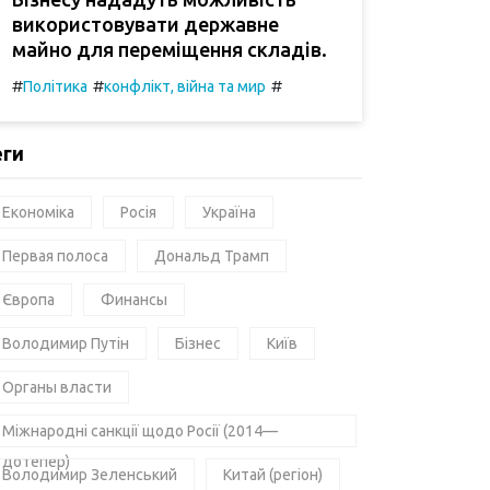
використовувати державне
майно для переміщення складів.
#
#
#
Політика
конфлікт, війна та мир
еги
Економіка
Росія
Україна
Первая полоса
Дональд Трамп
Європа
Финансы
Володимир Путін
Бізнес
Київ
Органы власти
Міжнародні санкції щодо Росії (2014—
дотепер)
Володимир Зеленський
Китай (регіон)