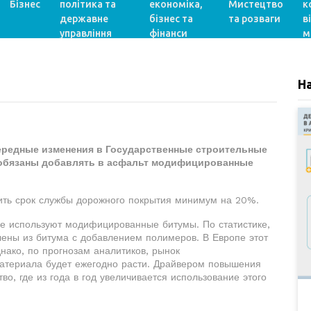
Бізнес
політика та
економіка,
Мистецтво
к
державне
бізнес та
та розваги
в
управління
фінанси
м
Н
ередные изменения в Государственные строительные
 обязаны добавлять в асфальт модифицированные
чить срок службы дорожного покрытия минимум на 20%.
ее используют модифицированные битумы. По статистике,
ены из битума с добавлением полимеров. В Европе этот
нако, по прогнозам аналитиков, рынок
атериала будет ежегодно расти. Драйвером повышения
о, где из года в год увеличивается использование этого