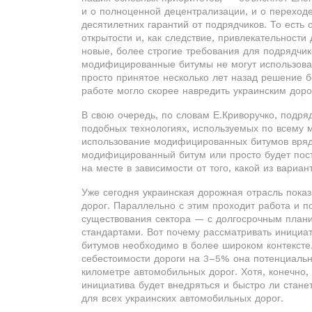
и о полноценной децентрализации, и о переходе
десятилетних гарантий от подрядчиков. То есть
открытости и, как следствие, привлекательности
новые, более строгие требования для подрядчик
модифицированные битумы не могут использоват
просто принятое несколько лет назад решение б
работе могло скорее навредить украинским доро
В свою очередь, по словам Е.Криворучко, подря
подобных технологиях, используемых по всему м
использование модифицированных битумов вряд 
модифицированный битум или просто будет поста
на месте в зависимости от того, какой из вариа
Уже сегодня украинская дорожная отрасль пока
дорог. Параллельно с этим проходит работа и
существования сектора — с долгосрочным пла
стандартами. Вот почему рассматривать иници
битумов необходимо в более широком контексте.
себестоимости дороги на 3–5% она потенциальн
километре автомобильных дорог. Хотя, конечно, 
инициатива будет внедряться и быстро ли стан
для всех украинских автомобильных дорог.