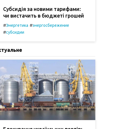
Субсидія за новими тарифами:
чи вистачить в бюджеті грошей
#
#
Энергетика
энергосбережение
#
субсидии
ктуальне
Блокування українських портів: