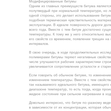
Модифицированные битумы
Одним из главных преимуществ битума является 
полутвердый при нормальной температуре, но ле
одной стороны, это делает использование битум
подобная термическая чувствительность матери
эксплуатации. В идеале поверхность дороги дол
всего года. Вместе с тем битум достаточно су
температуры. К тому же у него относительно вы
его свойств со временем, появлении трещин на
интервалов.
В свою очередь, в ходе продолжительных иссле
полимерами битумы теряют негативные свойства
числе улучшаются рабочие характеристики строи
увеличивается сопротивление усталости и старе
Если говорить об обычном битуме, то изменение
изменением температуры. Вместе с тем свойств
так называемого идеального битума, имеющего 
диапазоне температур, то есть тогда, когда про
жидкое состояние при сильном нагревании в ход
Довольно интересно, что битум по-разному веде
в зависимости от их концентрации, которая обы