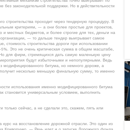
ективный механизм строительства точно выигрывает по
 без законодательной поддержки. Но в действительности
ого строительства проходит через тендерную процедуру. В
альным критериям, — а они более простые для проектов,
о и местных бюджетов, и более строгие для тех, деньги на
рганизации, — то дальше тендер выигрывает самое
е, стоимость строительства дороги при использовании
–5%. Это не очень критическая сумма в общем масштабе,
 Но для фирм, стремящихся дать самую маленькую цену
 мероприятия будут избыточными и непопулярными. Ведь
из модифицированного битума, но немного дороже, а
 получит несколько меньшую финальную сумму, то именно
ьности использования именно модифицированного битума
 как становится универсальным условием, выполнить
и только сейчас, а не сделали это, скажем, пять или
а курс на восстановление дорожной отрасли. Это один из
а Криворучко. — Речь идет и о запуске Дорожного фонда,