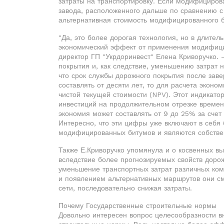
затраты на транспортировку. Если модифициров
завода, расположенного дальше по сравнению 
альтернативная стоимость модифицированного б
"Да, это более дорогая технология, но в длите
экономический эффект от применения модифиц
директор ГП "Укрдоринвест" Елена Криворучко.
покрытия и, как следствие, уменьшению затрат
что срок службы дорожного покрытия после зав
составлять от десяти лет, то для расчета эконо
чистой текущей стоимости (NPV). Этот индикато
инвестиций на продолжительном отрезке време
экономия может составлять от 9 до 25% за счет
Интересно, что эти цифры уже включают в себя 
модифицированных битумов и являются собстве
Также Е.Криворучко упомянула и о косвенных в
вследствие более прогнозируемых свойств дорож
уменьшение транспортных затрат различных комп
и появлением альтернативных маршрутов они с
сети, последовательно снижая затраты.
Почему Государственные строительные нормы
Довольно интересен вопрос целесообразности 