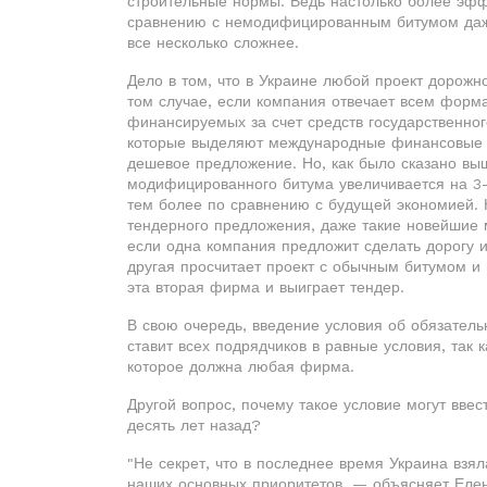
строительные нормы. Ведь настолько более эфф
сравнению с немодифицированным битумом даже
все несколько сложнее.
Дело в том, что в Украине любой проект дорожн
том случае, если компания отвечает всем форм
финансируемых за счет средств государственног
которые выделяют международные финансовые о
дешевое предложение. Но, как было сказано выш
модифицированного битума увеличивается на 3
тем более по сравнению с будущей экономией.
тендерного предложения, даже такие новейшие
если одна компания предложит сделать дорогу 
другая просчитает проект с обычным битумом и
эта вторая фирма и выиграет тендер.
В свою очередь, введение условия об обязател
ставит всех подрядчиков в равные условия, так
которое должна любая фирма.
Другой вопрос, почему такое условие могут ввест
десять лет назад?
"Не секрет, что в последнее время Украина взял
наших основных приоритетов, — объясняет Елен