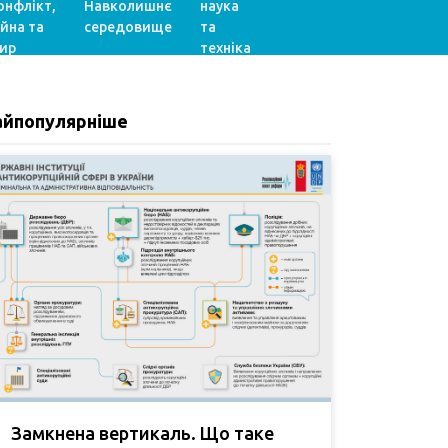
онфлікт,
Навколишнє
наука
ійна та
середовище
та
ир
техніка
айпопулярніше
Замкнена вертикаль. Що таке