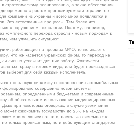
 к стратегическому планированию, а также обеспечении
 одновременно с ростом прогнозируемости отрасли, ее
 для компаний из Украины и всего мира появляются и
ов. Это естественные процессы. Тем более что
ься с нарушением технологии. Поэтому, например,
ез комплексного перехода отрасли к новым подходам к
гам, чем улучшить ситуацию".
Т
дчики, работающие на проектах МФО, точно знают о
иру. Что же касается украинских фирм, то переход на
ли сильно усложнит для них работу. Фактически
вляться сразу в готовом виде, или будет производиться
нтов выберет для себя каждый исполнитель.
зывает неплохую динамику восстановления автомобильных
 по формированию совершенно новой системы
нированием, определенными бюджетами и современными
ативу об обязательном использовании модифицированных
 Даже при некоторых оговорках, в случае увеличения
о может сэкономить государству до 25% на каждом
также многое зависит от того, насколько системно эта
ет не только прописанным, но и действующим стандартом