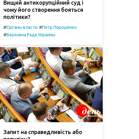
Вищий антикорупційний суд і
чому його створення бояться
політики?
#
#
Органы власти
Петр Порошенко
#
Верховна Рада Украины
Запит на справедливість або
популізм?