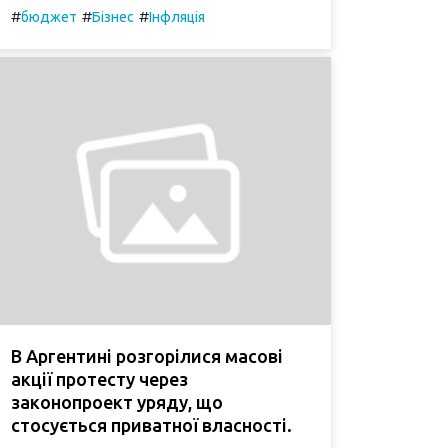
#
#
#
бюджет
Бізнес
Інфляція
В Аргентині розгорілися масові
акції протесту через
законопроект уряду, що
стосується приватної власності.