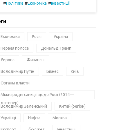
#
#
#
Політика
Економіка
Інвестиції
еги
Економіка
Росія
Україна
Первая полоса
Дональд Трамп
Європа
Финансы
Володимир Путін
Бізнес
Київ
Органы власти
Міжнародні санкції щодо Росії (2014—
дотепер)
Володимир Зеленський
Китай (регіон)
Українці
Нафта
Москва
Експорт
бюджет
Інвестиції