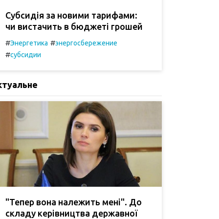
Субсидія за новими тарифами:
чи вистачить в бюджеті грошей
#
#
Энергетика
энергосбережение
#
субсидии
ктуальне
"Тепер вона належить мені". До
складу керівництва державної