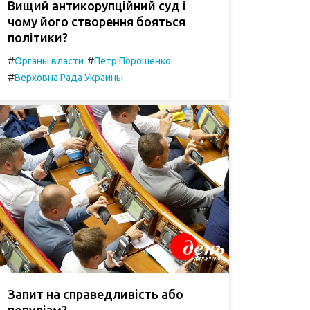
Вищий антикорупційний суд і
чому його створення бояться
політики?
#
#
Органы власти
Петр Порошенко
#
Верховна Рада Украины
Запит на справедливість або
популізм?