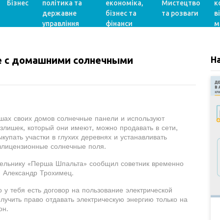
Бізнес
політика та
економіка,
Мистецтво
к
державне
бізнес та
та розваги
в
управління
фінанси
м
бе с домашними солнечными
Н
шах своих домов солнечные панели и используют
злишек, который они имеют, можно продавать в сети,
купать участки в глухих деревнях и устанавливать
езлицензионные солнечные поля.
ельнику «Перша Шпальта» сообщил советник временно
 Александр Трохимец.
о у тебя есть договор на пользование электрической
олучить право отдавать электрическую энергию только на
он.