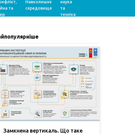
онфлікт,
Навколишнє
наука
ійна та
середовище
та
ир
техніка
айпопулярніше
Замкнена вертикаль. Що таке