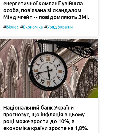
енергетичної компанії увійшла
особа, пов'язана зі скандалом
Міндічгейт -- повідомляють ЗМІ.
#
#
#
Бізнес
Економіка
Уряд України
Національний банк України
прогнозує, що інфляція в цьому
році може зрости до 10%, а
економіка країни зросте на 1,8%.