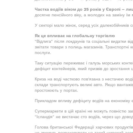
Частка водіїв віком до 25 років у Європі – л
досягне пенсійного віку, а молодих на заміну їм
У секторі мало жінок, серед усіх далекобійників с
Як це впливає на глобальну торгівлю
"Відлига" після локдаунів та соціальні видатки в
змітати товари з полиць магазинів. Транспортні ко
послуги.
Таку ситуацію переживає і галузь морських конте
дефіцит контейнерів, який призвів до зростання ц
Криза на воді частково пов'язана з нестачею воді
склади транспортують великі авто. Якщо вантажі
простоюють у портах.
Прикладом впливу дефіциту водіїв на економіку 
Супермаркети в цій країні не можуть повністю зап
"Ісландія" не вистачає сто водіїв, через що дов
Голова британської Федерації харчових продуктів
не зможуть розраховувати на такий широкий асор