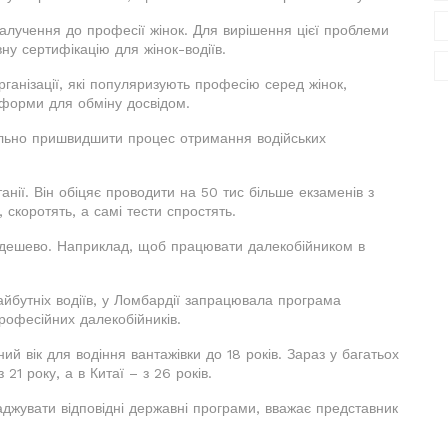
залучення до професії жінок. Для вирішення цієї проблеми
ну сертифікацію для жінок-водіїв.
ганізації, які популяризують професію серед жінок,
тформи для обміну досвідом.
ільно пришвидшити процес отримання водійських
нії. Він обіцяє проводити на 50 тис більше екзаменів з
 скоротять, а самі тести спростять.
недешево. Наприклад, щоб працювати далекобійником в
бутніх водіїв, у Ломбардії запрацювала програма
рофесійних далекобійників.
 вік для водіння вантажівки до 18 років. Зараз у багатьох
1 року, а в Китаї – з 26 років.
аджувати відповідні державні програми, вважає представник