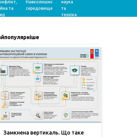
онфлікт,
Навколишнє
наука
ійна та
середовище
та
ир
техніка
айпопулярніше
Замкнена вертикаль. Що таке