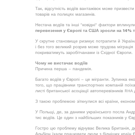
Так, відсутність водіїв вантажівок може призвест
товарів на полицях магазинів.
Нестача водіїв та інші "ковідні" фактори вплинули
перевезення у Європі та США зросли на 14% т
У скрутне становище ризикує потрапити й Україна
і без того великий розрив може трудова міграція
покриватимуть заробітчанами із Східної Європи.
Чому не вистачає водіїв
Причина перша – пандемія.
Багато водіїв у Європі – це мігранти. Зупинка ек
того, що працівники транспортних компаній поїха
листі британської асоціації автоперевізників RH
З такою проблемою зіткнулися всі країни, економі
У Польщі, де, за даними українського посла Андр
тис водіїв. Це один з найбільших показників у Євр
Гостро цю проблему відчуває Велика Британія, д
Альбіон їхали працювати люди з бідніших країн Є