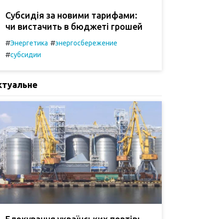
Субсидія за новими тарифами:
чи вистачить в бюджеті грошей
#
#
Энергетика
энергосбережение
#
субсидии
ктуальне
Блокування українських портів: