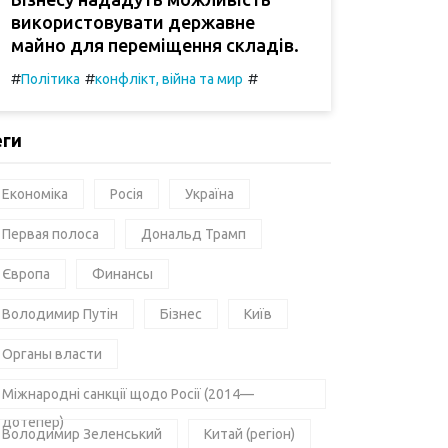
використовувати державне
майно для переміщення складів.
#
#
#
Політика
конфлікт, війна та мир
еги
Економіка
Росія
Україна
Первая полоса
Дональд Трамп
Європа
Финансы
Володимир Путін
Бізнес
Київ
Органы власти
Міжнародні санкції щодо Росії (2014—
дотепер)
Володимир Зеленський
Китай (регіон)