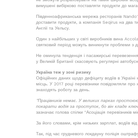
вимушені вибірково поставляти продукти до мага
Південноафриканська мережа ресторанів Nando's 
доставити продукти, а компанія Seqirus на два т
Англії та Уельсу.
Один з найбільших у світі виробників вина Accol
святковий період можуть виникнути проблеми з д
Не оминула тенденція і пасажирські перевезення.
у Великій Британії скасовують регулярні автобусн
Україна теж у зоні ризику
Офіційних даних щодо дефіциту водіїв в Україні 
місць. У 2017 році перевізники повідомляли про н
знаходять роботу за день.
"Працівників немає. У великих парках простою
покарати водія за проступок, бо він кладе кл
зазначає голова спілки "Асоціація перевізників мі
За його словами, крім низьких зарплат, водіїв в
Так, під час грудневого локдауну поліція оштраф