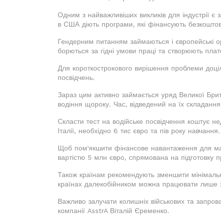
Одним з найважливіших викликів для індустрії є 
в США діють програми, які фінансують безкоштов
Гендерним питанням займаються і європейські ор
борються за гідні умови праці та створюють пла
Для короткострокового вирішення проблеми доц
посвідчень.
Зараз цим активно займається уряд Великої Брита
водіння щороку. Час, відведений на їх складання,
Скласти тест на водійське посвідчення коштує 
Італії, необхідно 6 тис євро та пів року навчання.
Щоб пом'якшити фінансове навантаження для май
вартістю 5 млн євро, спрямована на підготовку п
Також країнам рекомендують зменшити мінімальний
країнах далекобійником можна працювати лише з 2
Важливо залучати колишніх військових та запров
компанії AsstrA Віталій Єременко.