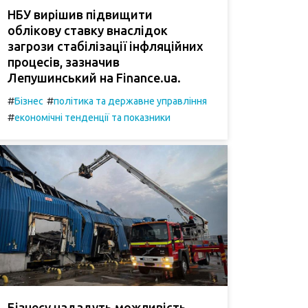
НБУ вирішив підвищити
облікову ставку внаслідок
загрози стабілізації інфляційних
процесів, зазначив
Лепушинський на Finance.ua.
#
#
Бізнес
політика та державне управління
#
економічні тенденції та показники
Бізнесу нададуть можливість