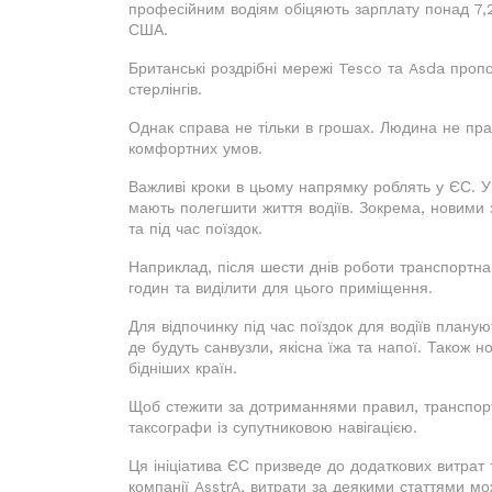
професійним водіям обіцяють зарплату понад 7,2
США.
Британські роздрібні мережі Tesco та Asda проп
стерлінгів.
Однак справа не тільки в грошах. Людина не пра
комфортних умов.
Важливі кроки в цьому напрямку роблять у ЄС. У
мають полегшити життя водіїв. Зокрема, новими
та під час поїздок.
Наприклад, після шести днів роботи транспортна
годин та виділити для цього приміщення.
Для відпочинку під час поїздок для водіїв план
де будуть санвузли, якісна їжа та напої. Також н
бідніших країн.
Щоб стежити за дотриманнями правил, транспортн
таксографи із супутниковою навігацією.
Ця ініціатива ЄС призведе до додаткових витрат
компанії AsstrA, витрати за деякими статтями мо