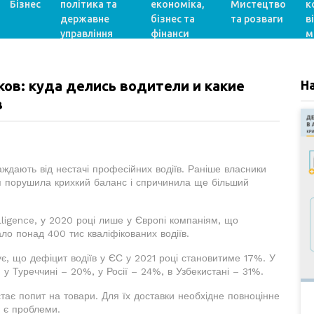
Бізнес
політика та
економіка,
Мистецтво
к
державне
бізнес та
та розваги
в
управління
фінанси
м
ов: куда делись водители и какие
Н
в
аждають від нестачі професійних водіїв. Раніше власники
я порушила крихкий баланс і спричинила ще більший
lligence, у 2020 році лише у Європі компаніям, що
о понад 400 тис кваліфікованих водіїв.
є, що дефіцит водіїв у ЄС у 2021 році становитиме 17%. У
 у Туреччині – 20%, у Росії – 24%, в Узбекистані – 31%.
стає попит на товари. Для їх доставки необхідне повноцінне
 є проблеми.