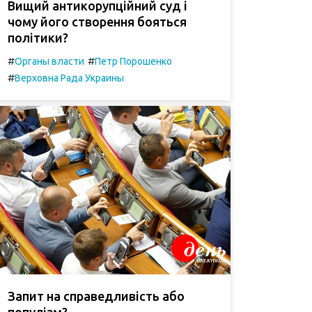
Вищий антикорупційний суд і
чому його створення бояться
політики?
#
#
Органы власти
Петр Порошенко
#
Верховна Рада Украины
Запит на справедливість або
популізм?