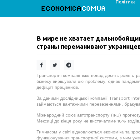
Політика
ECONOMICA
COMUA
В мире не хватает дальнобойщик
страны переманивают украинце
Транспортні компанії вже понад десять років стр
бізнесу вирішували цю проблему, однак пандемі
дефіцит працівників.
За даними дослідницької компанії Transport Inte
займаються вантажними перевезеннями, бракувал
Міжнародний союз автотранспорту (IRU) прогнозу
Мексиці до кінця року не вистачатиме 18% водіїв,
Тимчасом у світі відновлюється економіка та зро
функціонування транспортної системи, з чим уже