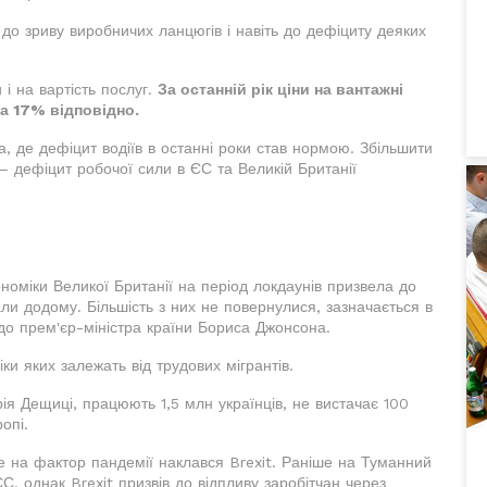
и до зриву виробничих ланцюгів і навіть до дефіциту деяких
 і на вартість послуг.
За останній рік ціни на вантажні
а 17% відповідно.
, де дефіцит водіїв в останні роки став нормою. Збільшити
 – дефіцит робочої сили в ЄС та Великій Британії
ономіки Великої Британії на період локдаунів призвела до
ли додому. Більшість з них не повернулися, зазначається в
A до прем'єр-міністра країни Бориса Джонсона.
ки яких залежать від трудових мігрантів.
ія Дещиці, працюють 1,5 млн українців, не вистачає 100
опі.
е на фактор пандемії наклався Brexit. Раніше на Туманний
С, однак Brexit призвів до відпливу заробітчан через