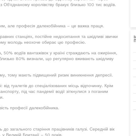
з Об'єднаному королівству бракує близько 100 тис водіїв.
ним, але професія далекобійника – це важка праця.
равних станціях, постійне недосипання та шкідливі звички
тому молодь неохоче обирає цю професію.
 50% водіїв вантажівок у країні страждають на ожиріння,
 близько 80% визнали, що регулярно вживають шкідливу
іуму, тому мають підвищений ризик виникнення депресії.
і: від туалетів до спеціалізованих місць відпочинку. Крім
нспорту, під час пандемії водії зіткнулися з поганим
и.
ість професії далекобійника.
о загального старіння працівників галузі. Середній вік
 у Великій Британії – 50 років.