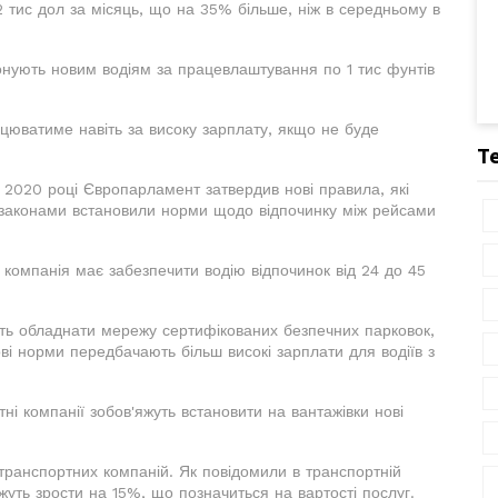
 тис дол за місяць, що на 35% більше, ніж в середньому в
онують новим водіям за працевлаштування по 1 тис фунтів
цюватиме навіть за високу зарплату, якщо не буде
Т
 2020 році Європарламент затвердив нові правила, які
 законами встановили норми щодо відпочинку між рейсами
 компанія має забезпечити водію відпочинок від 24 до 45
ують обладнати мережу сертифікованих безпечних парковок,
ові норми передбачають більш високі зарплати для водіїв з
і компанії зобов'яжуть встановити на вантажівки нові
 транспортних компаній. Як повідомили в транспортній
жуть зрости на 15%, що позначиться на вартості послуг.