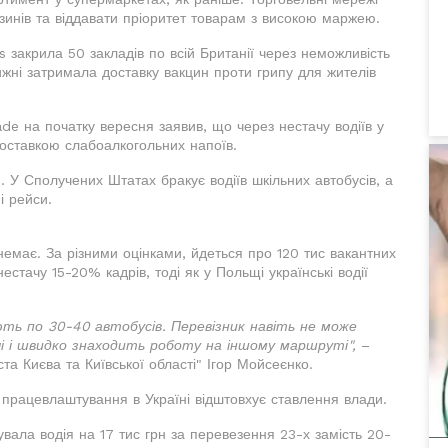
зинів та віддавати пріоритет товарам з високою маржею.
закрила 50 закладів по всій Британії через неможливість
ижні затримала доставку вакцин проти грипу для жителів
ade на початку вересня заявив, що через нестачу водіїв у
оставкою слабоалкогольних напоїв.
 У Сполучених Штатах бракує водіїв шкільних автобусів, а
і рейси.
немає. За різними оцінками, йдеться про 120 тис вакантних
естачу 15-20% кадрів, тоді як у Польщі українські водії
ють по 30-40 автобусів. Перевізник навіть не може
ючі і швидко знаходить роботу на іншому маршруті",
–
ста Києва та Київської області" Ігор Мойсеєнко.
ід працевлаштування в Україні відштовхує ставлення влади.
увала водія на 17 тис грн за перевезення 23-х замість 20-