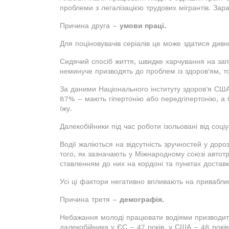
проблеми з легалізацією трудових мігрантів. Зара
Причина друга –
умови праці.
Для поціновувачів серіалів це може здатися див
Сидячий спосіб життя, швидке харчування на зап
неминуче призводять до проблем із здоров'ям, 
За даними Національного інституту здоров'я США,
87% – мають гіпертонію або передгіпертонію, а
їжу.
Далекобійники під час роботи ізольовані від соц
Водії жаліються на відсутність зручностей у дороз
того, як зазначають у Міжнародному союзі автотра
ставленням до них на кордоні та пунктах доставк
Усі ці фактори негативно впливають на приваблив
Причина третя –
демографія.
Небажання молоді працювати водіями призводить д
далекобійника у ЄС – 47 років, у США – 48 років,