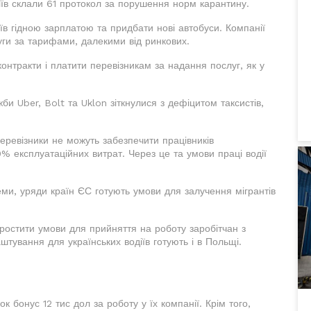
іїв склали 61 протокол за порушення норм карантину.
їв гідною зарплатою та придбати нові автобуси. Компанії
ги за тарифами, далекими від ринкових.
онтракти і платити перевізникам за надання послуг, як у
жби Uber, Bolt та Uklon зіткнулися з дефіцитом таксистів,
еревізники не можуть забезпечити працівників
 експлуатаційних витрат. Через це та умови праці водії
еми, уряди країн ЄС готують умови для залучення мігрантів
простити умови для прийняття на роботу заробітчан з
штування для українських водіїв готують і в Польщі.
 бонус 12 тис дол за роботу у їх компанії. Крім того,