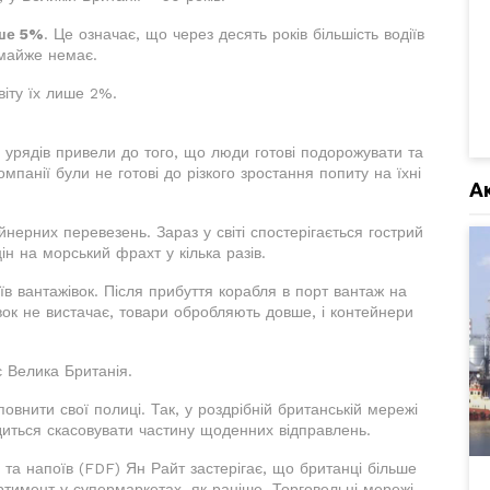
ише 5%
. Це означає, що через десять років більшість водіїв
 майже немає.
віту їх лише 2%.
ід урядів привели до того, що люди готові подорожувати та
мпанії були не готові до різкого зростання попиту на їхні
А
йнерних перевезень. Зараз у світі спостерігається гострий
ін на морський фрахт у кілька разів.
їв вантажівок. Після прибуття корабля в порт вантаж на
вок не вистачає, товари обробляють довше, і контейнери
є Велика Британія.
овнити свої полиці. Так, у роздрібній британській мережі
одиться скасовувати частину щоденних відправлень.
 та напоїв (FDF) Ян Райт застерігає, що британці більше
тимент у супермаркетах, як раніше. Торговельні мережі