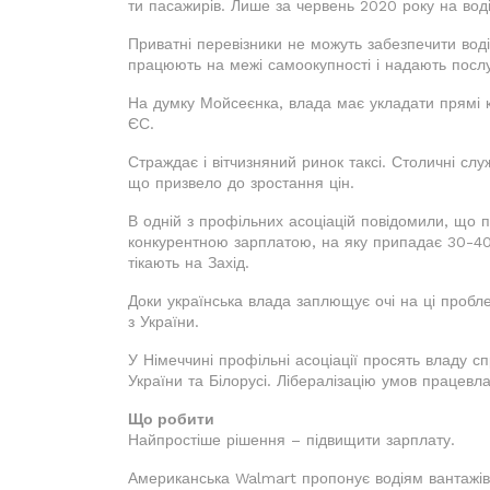
ти пасажирів. Лише за червень 2020 року на вод
Приватні перевізники не можуть забезпечити воді
працюють на межі самоокупності і надають послу
На думку Мойсеєнка, влада має укладати прямі к
ЄС.
Страждає і вітчизняний ринок таксі. Столичні слу
що призвело до зростання цін.
В одній з профільних асоціацій повідомили, що п
конкурентною зарплатою, на яку припадає 30-40%
тікають на Захід.
Доки українська влада заплющує очі на ці пробл
з України.
У Німеччині профільні асоціації просять владу с
України та Білорусі. Лібералізацію умов працевла
Що робити
Найпростіше рішення – підвищити зарплату.
Американська Walmart пропонує водіям вантажівок