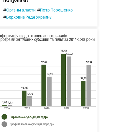
#
#
Органы власти
Петр Порошенко
#
Верховна Рада Украины