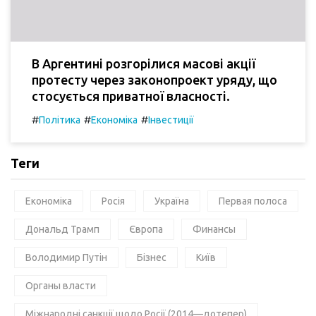
В Аргентині розгорілися масові акції
протесту через законопроект уряду, що
стосується приватної власності.
#
#
#
Політика
Економіка
Інвестиції
Теги
Економіка
Росія
Україна
Первая полоса
Дональд Трамп
Європа
Финансы
Володимир Путін
Бізнес
Київ
Органы власти
Міжнародні санкції щодо Росії (2014—дотепер)