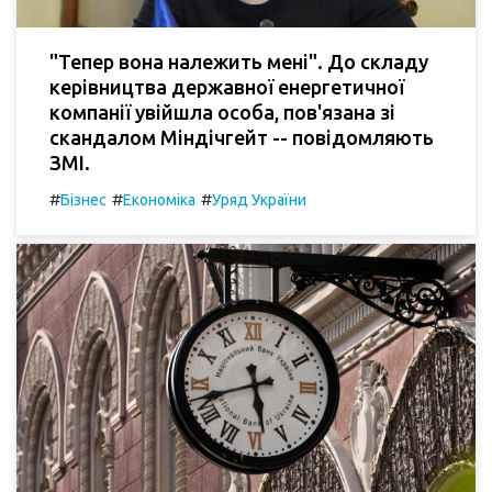
"Тепер вона належить мені". До складу
керівництва державної енергетичної
компанії увійшла особа, пов'язана зі
скандалом Міндічгейт -- повідомляють
ЗМІ.
#
#
#
Бізнес
Економіка
Уряд України