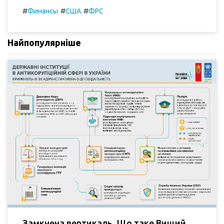
#
#
#
Финансы
США
ФРС
Найпопулярніше
Замкнена вертикаль. Що таке Вищий