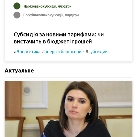
Субсидія за новими тарифами: чи
вистачить в бюджеті грошей
#
#
#
Энергетика
энергосбережение
субсидии
Актуальне