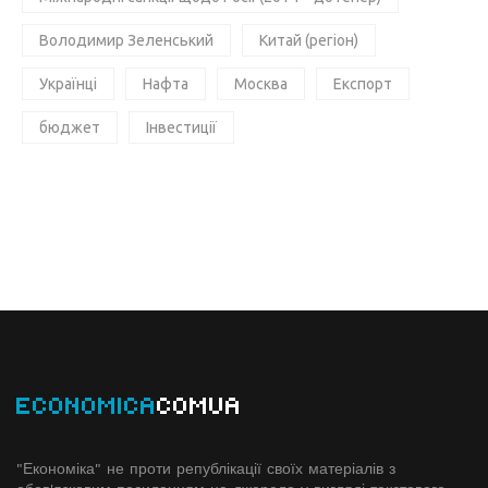
Володимир Зеленський
Китай (регіон)
Українці
Нафта
Москва
Експорт
бюджет
Інвестиції
ECONOMICA
COMUA
"Економіка" не проти републікації своїх матеріалів з