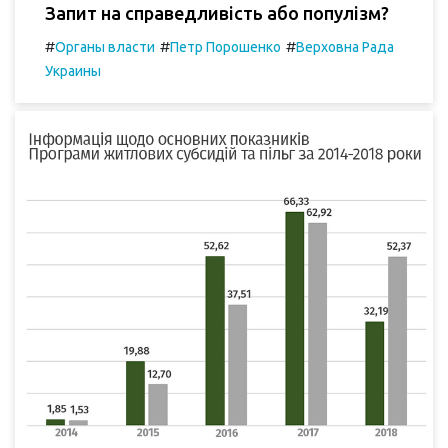
Запит на справедливість або популізм?
#
#
#
Органы власти
Петр Порошенко
Верховна Рада
Украины