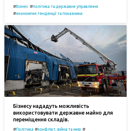
#
#
Бізнес
політика та державне управління
#
економічні тенденції та показники
Бізнесу нададуть можливість
використовувати державне майно для
переміщення складів.
#
#
#
Політика
конфлікт, війна та мир