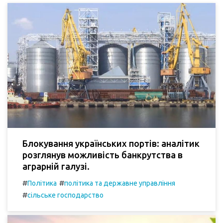
Блокування українських портів: аналітик
розглянув можливість банкрутства в
аграрній галузі.
#
#
Політика
політика та державне управління
#
сільське господарство