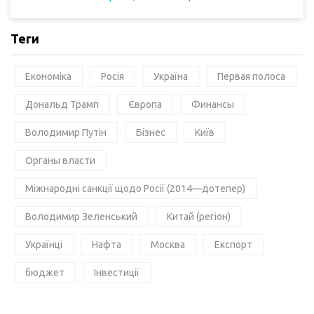
Теги
Економіка
Росія
Україна
Первая полоса
Дональд Трамп
Європа
Финансы
Володимир Путін
Бізнес
Київ
Органы власти
Міжнародні санкції щодо Росії (2014—дотепер)
Володимир Зеленський
Китай (регіон)
Українці
Нафта
Москва
Експорт
бюджет
Інвестиції