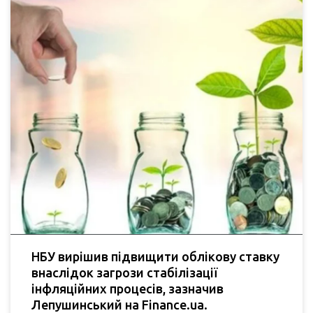
НБУ вирішив підвищити облікову ставку
внаслідок загрози стабілізації
інфляційних процесів, зазначив
Лепушинський на Finance.ua.