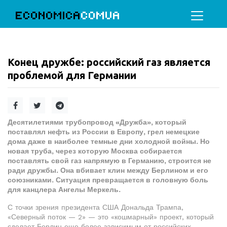
ECONOMICA
COMUA
Конец дружбе: российский газ является
проблемой для Германии
Десятилетиями трубопровод «Дружба», который
поставлял нефть из России в Европу, грел немецкие
дома даже в наиболее темные дни холодной войны. Но
новая труба, через которую Москва собирается
поставлять свой газ напрямую в Германию, строится не
ради дружбы. Она вбивает клин между Берлином и его
союзниками. Ситуация превращается в головную боль
для канцлера Ангелы Меркель.
С точки зрения президента США Дональда Трампа,
«Северный поток — 2» — это «кошмарный» проект, который
сделает Берлин еще более зависимым от российских