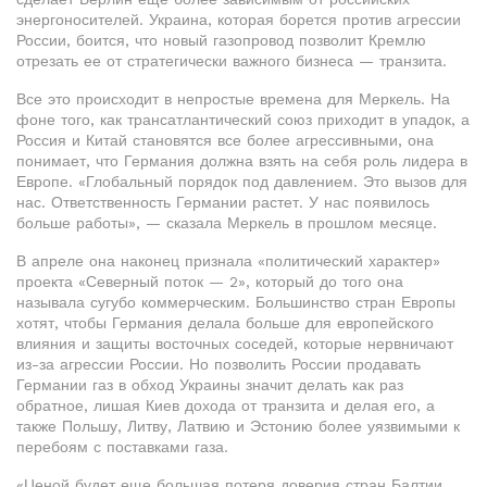
энергоносителей. Украина, которая борется против агрессии
России, боится, что новый газопровод позволит Кремлю
отрезать ее от стратегически важного бизнеса — транзита.
Все это происходит в непростые времена для Меркель. На
фоне того, как трансатлантический союз приходит в упадок, а
Россия и Китай становятся все более агрессивными, она
понимает, что Германия должна взять на себя роль лидера в
Европе. «Глобальный порядок под давлением. Это вызов для
нас. Ответственность Германии растет. У нас появилось
больше работы», — сказала Меркель в прошлом месяце.
В апреле она наконец признала «политический характер»
проекта «Северный поток — 2», который до того она
называла сугубо коммерческим. Большинство стран Европы
хотят, чтобы Германия делала больше для европейского
влияния и защиты восточных соседей, которые нервничают
из-за агрессии России. Но позволить России продавать
Германии газ в обход Украины значит делать как раз
обратное, лишая Киев дохода от транзита и делая его, а
также Польшу, Литву, Латвию и Эстонию более уязвимыми к
перебоям с поставками газа.
«Ценой будет еще большая потеря доверия стран Балтии,