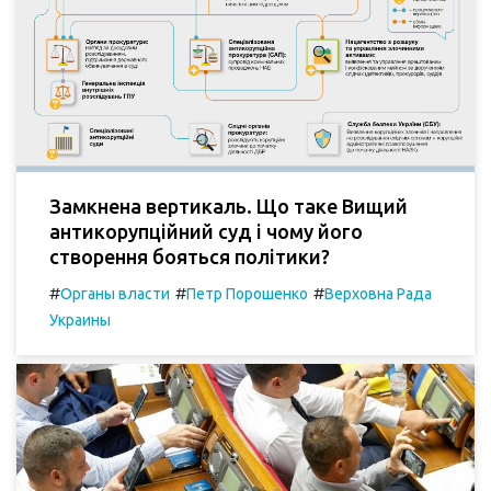
Замкнена вертикаль. Що таке Вищий
антикорупційний суд і чому його
створення бояться політики?
#
#
#
Органы власти
Петр Порошенко
Верховна Рада
Украины