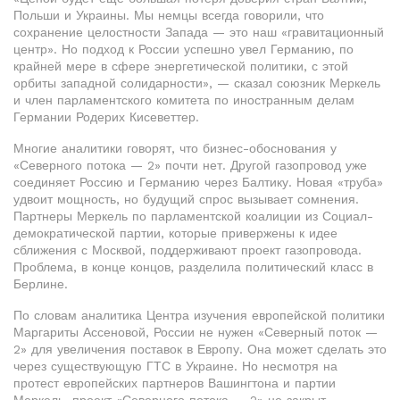
Польши и Украины. Мы немцы всегда говорили, что
сохранение целостности Запада — это наш «гравитационный
центр». Но подход к России успешно увел Германию, по
крайней мере в сфере энергетической политики, с этой
орбиты западной солидарности», — сказал союзник Меркель
и член парламентского комитета по иностранным делам
Германии Родерих Кисеветтер.
Многие аналитики говорят, что бизнес-обоснования у
«Северного потока — 2» почти нет. Другой газопровод уже
соединяет Россию и Германию через Балтику. Новая «труба»
удвоит мощность, но будущий спрос вызывает сомнения.
Партнеры Меркель по парламентской коалиции из Социал-
демократической партии, которые привержены к идее
сближения с Москвой, поддерживают проект газопровода.
Проблема, в конце концов, разделила политический класс в
Берлине.
По словам аналитика Центра изучения европейской политики
Маргариты Ассеновой, России не нужен «Северный поток —
2» для увеличения поставок в Европу. Она может сделать это
через существующую ГТС в Украине. Но несмотря на
протест европейских партнеров Вашингтона и партии