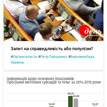
Запит на справедливість або популізм?
#
#
#
Органы власти
Петр Порошенко
Верховна Рада
Украины