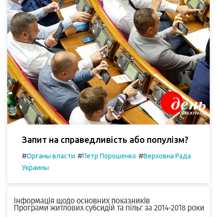
Запит на справедливість або популізм?
#
#
#
Органы власти
Петр Порошенко
Верховна Рада
Украины