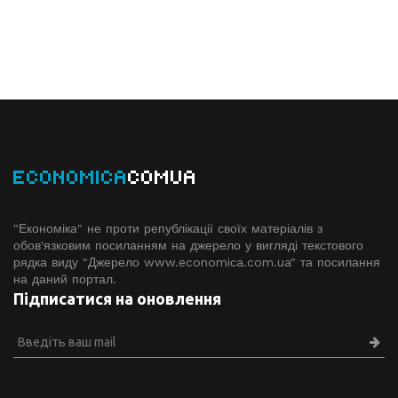
ECONOMICA
COMUA
"Економіка" не проти републікації своїх матеріалів з
обов'язковим посиланням на джерело у вигляді текстового
рядка виду "Джерело www.economiсa.com.ua" та посилання
на даний портал.
Підписатися на оновлення