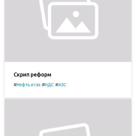
Скрип реформ
#
#
#
Нефть и газ
НДС
АЗС