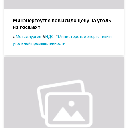
Минэнергоугля повысило цену на уголь
из госшахт
#
#
#
Металлургия
НДС
Министерство энергетики и
угольной промышленности