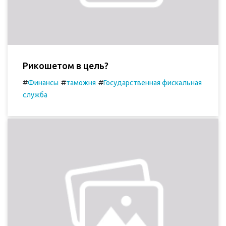
Рикошетом в цель?
#
#
#
Финансы
таможня
Государственная фискальная
служба