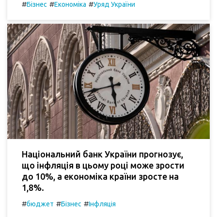
#
#
#
Бізнес
Економіка
Уряд України
Національний банк України прогнозує,
що інфляція в цьому році може зрости
до 10%, а економіка країни зросте на
1,8%.
#
#
#
бюджет
Бізнес
Інфляція