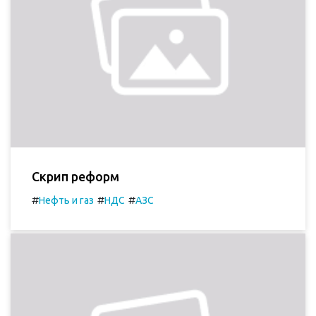
Скрип реформ
#
#
#
Нефть и газ
НДС
АЗС