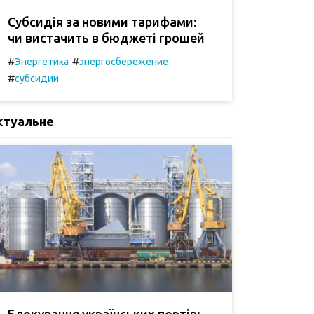
Субсидія за новими тарифами:
чи вистачить в бюджеті грошей
#
#
Энергетика
энергосбережение
#
субсидии
ктуальне
Блокування українських портів: