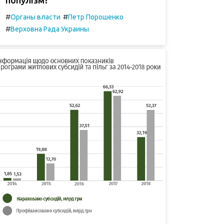
#
#
Органы власти
Петр Порошенко
#
Верховна Рада Украины