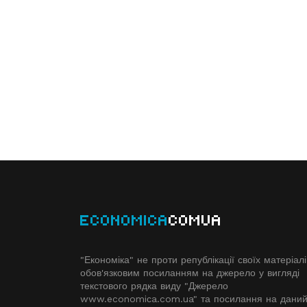
ECONOMICA
COMUA
"Економіка" не проти републікації своїх матеріалі
обов'язковим посиланням на джерело у вигляді
текстового рядка виду "Джерело
www.economiсa.com.ua" та посилання на дани