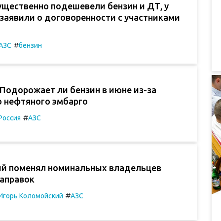
ущественно подешевели бензин и ДТ, у
заявили о договоренности с участниками
#
АЗС
бензин
 Подорожает ли бензин в июне из-за
о нефтяного эмбарго
#
Россия
АЗС
й поменял номинальных владельцев
заправок
#
Игорь Коломойский
АЗС