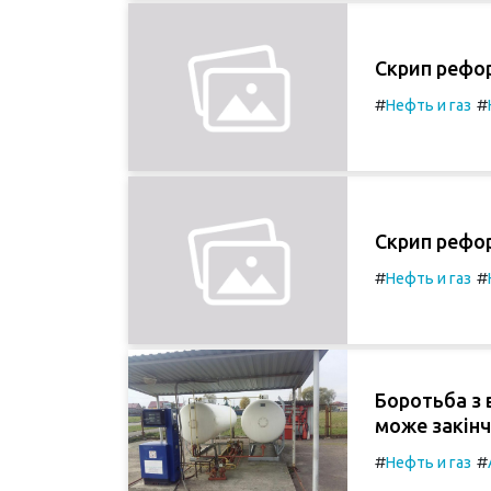
Скрип рефо
#
#
Нефть и газ
Скрип рефо
#
#
Нефть и газ
Боротьба з 
може закін
#
#
Нефть и газ