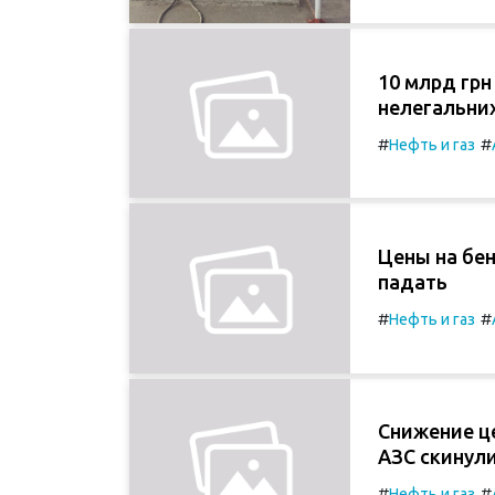
10 млрд грн
нелегальних
#
#
Нефть и газ
Цены на бе
падать
#
#
Нефть и газ
Снижение ц
АЗС скинули
#
#
Нефть и газ