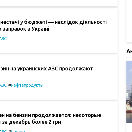
 нестачі у бюджеті — наслідок діяльності
 заправок в Україні
АЗС
А
нзин на украинских АЗС продолжают
#
АЗС
нефтепродукты
ен на бензин продолжается: некоторые
 за декабрь более 2 грн
#
АЗС
бензин