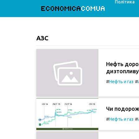
Політика
ECONOMICA
COMUA
АЗС
Нефть доро
дизтопливу
#
#
Нефть и газ
Чи подорожч
#
#
Нефть и газ