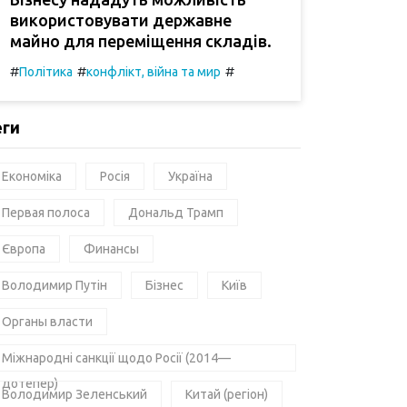
використовувати державне
майно для переміщення складів.
#
#
#
Політика
конфлікт, війна та мир
еги
Економіка
Росія
Україна
Первая полоса
Дональд Трамп
Європа
Финансы
Володимир Путін
Бізнес
Київ
Органы власти
Міжнародні санкції щодо Росії (2014—
дотепер)
Володимир Зеленський
Китай (регіон)