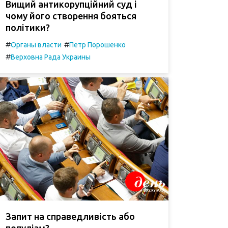
Вищий антикорупційний суд і
чому його створення бояться
політики?
#
#
Органы власти
Петр Порошенко
#
Верховна Рада Украины
Запит на справедливість або
популізм?