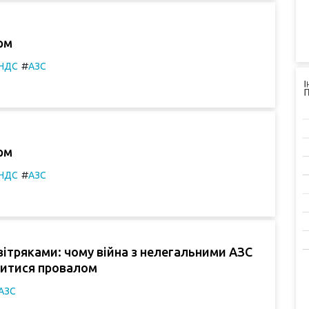
рм
#
НДС
АЗС
рм
#
НДС
АЗС
вітряками: чому війна з нелегальними АЗС
читися провалом
АЗС