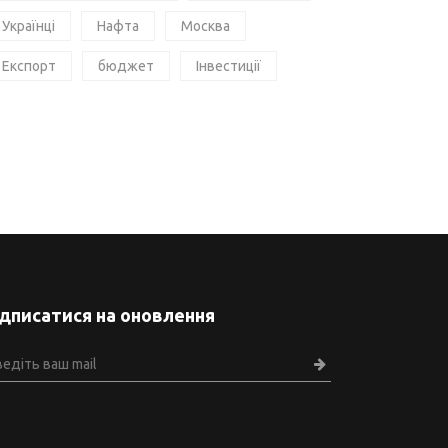
Українці
Нафта
Москва
Експорт
бюджет
Інвестиції
ідписатися на оновлення