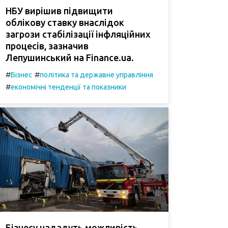
НБУ вирішив підвищити
облікову ставку внаслідок
загрози стабілізації інфляційних
процесів, зазначив
Лепушинський на Finance.ua.
#
#
Бізнес
політика та державне управління
#
економічні тенденції та показники
Бізнесу нададуть можливість