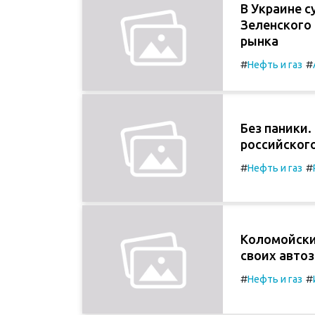
В Украине с
Зеленского 
рынка
#
#
Нефть и газ
Без паники.
российског
#
#
Нефть и газ
Коломойски
своих авто
#
#
Нефть и газ