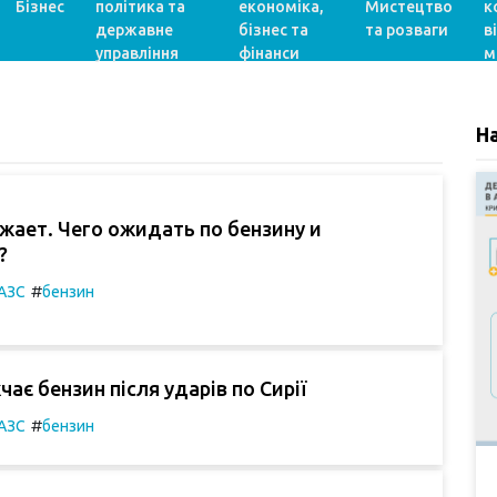
Бізнес
політика та
економіка,
Мистецтво
к
державне
бізнес та
та розваги
в
управління
фінанси
м
Н
жает. Чего ожидать по бензину и
?
#
АЗС
бензин
ає бензин після ударів по Сирії
#
АЗС
бензин