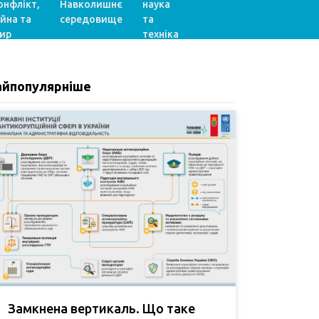
онфлікт,
Навколишнє
наука
ійна та
середовище
та
ир
техніка
айпопулярніше
Замкнена вертикаль. Що таке