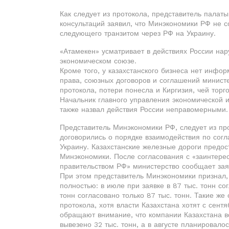
Как следует из протокола, представитель палат
консультаций заявил, что Минэкономики РФ не с
следующего транзитом через РФ на Украину.
«Атамекен» усматривает в действиях России на
экономическом союзе.
Кроме того, у казахстанского бизнеса нет инфо
права, союзных договоров и соглашений министер
протокола, потери понесла и Киргизия, чей тор
Начальник главного управления экономической
также назвал действия России неправомерными.
Представитель Минэкономики РФ, следует из прот
договорились о порядке взаимодействия по согл
Украину. Казахстанские железные дороги предос
Минэкономики. После согласования с «заинтере
правительством РФ» министерство сообщает заяв
При этом представитель Минэкономики признал, 
полностью: в июле при заявке в 87 тыс. тонн сог
тонн согласовано только 87 тыс. тонн. Такие же
протокола, хотя власти Казахстана хотят с сент
обращают внимание, что компании Казахстана в
вывезено 32 тыс. тонн, а в августе планировалос