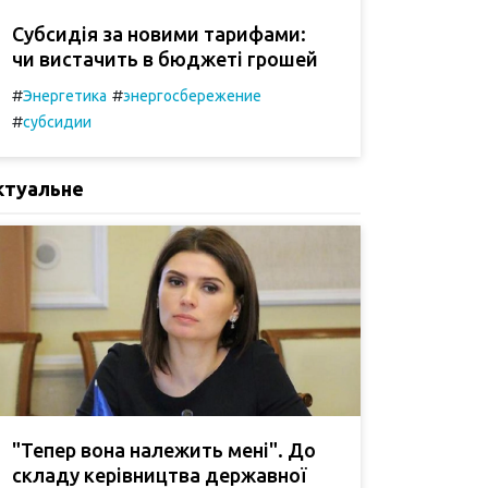
Субсидія за новими тарифами:
чи вистачить в бюджеті грошей
#
#
Энергетика
энергосбережение
#
субсидии
ктуальне
"Тепер вона належить мені". До
складу керівництва державної