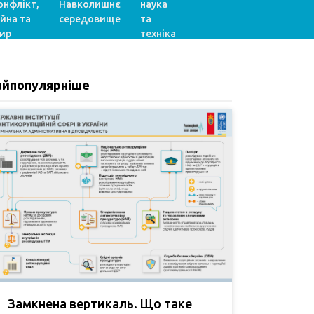
онфлікт,
Навколишнє
наука
ійна та
середовище
та
ир
техніка
айпопулярніше
Замкнена вертикаль. Що таке