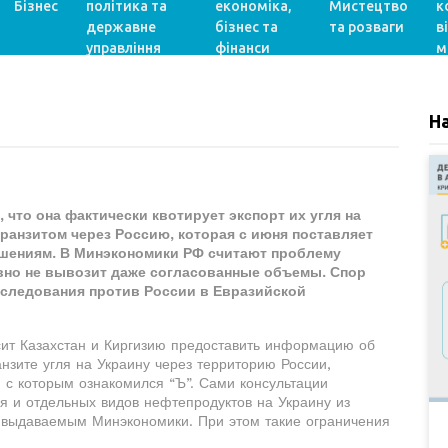
Бізнес
політика та
економіка,
Мистецтво
к
державне
бізнес та
та розваги
в
управління
фінанси
м
Н
 что она фактически квотирует экспорт их угля на
транзитом через Россию, которая с июня поставляет
ешениям. В Минэкономики РФ считают проблему
авно не вывозит даже согласованные объемы. Спор
следования против России в Евразийской
сит Казахстан и Киргизию предоставить информацию об
нзите угля на Украину через территорию России,
, с которым ознакомился “Ъ”. Сами консультации
гля и отдельных видов нефтепродуктов на Украину из
 выдаваемым Минэкономики. При этом такие ограничения