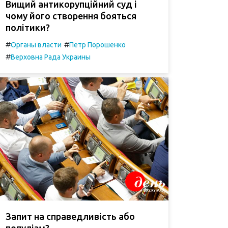
Вищий антикорупційний суд і
чому його створення бояться
політики?
#
#
Органы власти
Петр Порошенко
#
Верховна Рада Украины
Запит на справедливість або
популізм?