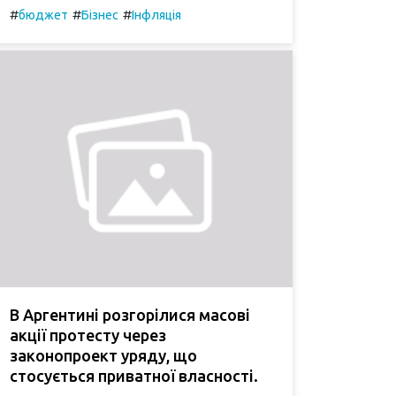
#
#
#
бюджет
Бізнес
Інфляція
В Аргентині розгорілися масові
акції протесту через
законопроект уряду, що
стосується приватної власності.