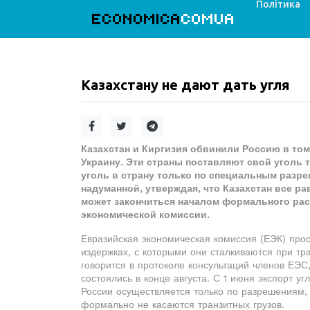
Політика
ECONOMICA
COMUA
Казахстану не дают дать угля
Казахстан и Киргизия обвинили Россию в том,
Украину. Эти страны поставляют свой уголь 
уголь в страну только по специальным разр
надуманной, утверждая, что Казахстан все р
может закончиться началом формального рас
экономической комиссии.
Евразийская экономическая комиссия (ЕЭК) про
издержках, с которыми они сталкиваются при тра
говорится в протоколе консультаций членов ЕЭС
состоялись в конце августа. С 1 июня экспорт у
России осуществляется только по разрешениям,
формально не касаются транзитных грузов.