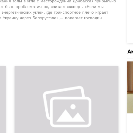
жания золы в угле с месторождений Донбасса) прибыльно
ет быть проблематично», считает эксперт. «Если мы
энергетических углей, где транспортное плечо играет
в Украину через Белоруссию»,— полагает господин
А