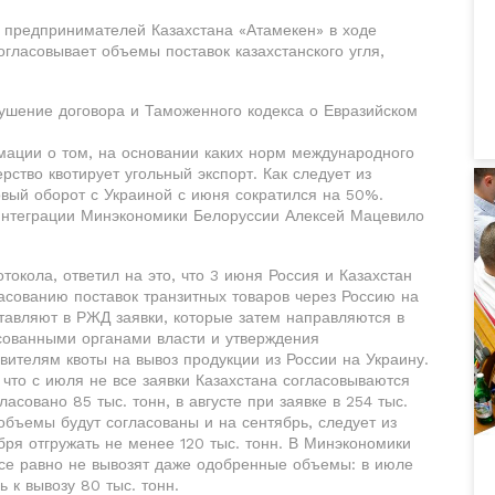
ы предпринимателей Казахстана «Атамекен» в ходе
огласовывает объемы поставок казахстанского угля,
рушение договора и Таможенного кодекса о Евразийском
рмации о том, на основании каких норм международного
ство квотирует угольный экспорт. Как следует из
говый оборот с Украиной с июня сократился на 50%.
 интеграции Минэкономики Белоруссии Алексей Мацевило
окола, ответил на это, что 3 июня Россия и Казахстан
асованию поставок транзитных товаров через Россию на
тавляют в РЖД заявки, которые затем направляются в
сованными органами власти и утверждения
ителям квоты на вывоз продукции из России на Украину.
что с июля не все заявки Казахстана согласовываются
ласовано 85 тыс. тонн, в августе при заявке в 254 тыс.
 объемы будут согласованы и на сентябрь, следует из
ября отгружать не менее 120 тыс. тонн. В Минэкономики
се равно не вывозят даже одобренные объемы: в июле
ь к вывозу 80 тыс. тонн.