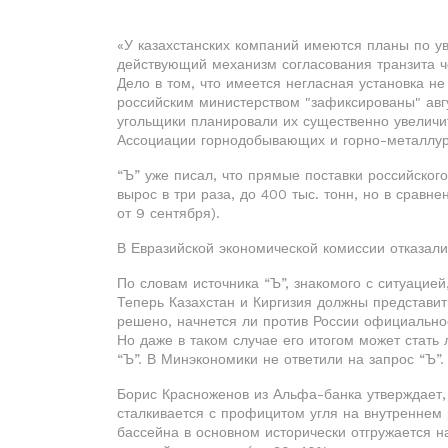
«У казахстанских компаний имеются планы по ув
действующий механизм согласования транзита ч
Дело в том, что имеется негласная установка н
российским министерством "зафиксированы" авгу
угольщики планировали их существенно увеличи
Ассоциации горнодобывающих и горно-металлур
“Ъ” уже писал, что прямые поставки российског
вырос в три раза, до 400 тыс. тонн, но в сравн
от 9 сентября).
В Евразийской экономической комиссии отказали
По словам источника “Ъ”, знакомого с ситуацие
Теперь Казахстан и Киргизия должны представит
решено, начнется ли против России официально
Но даже в таком случае его итогом может стать
“Ъ”. В Минэкономики не ответили на запрос “Ъ”.
Борис Красноженов из Альфа-банка утверждает,
сталкивается с профицитом угля на внутреннем р
бассейна в основном исторически отгружается на