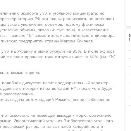
еличению экспорта угля и угольного концентрата, но
ерез территорию РФ эти планы реализовать не позволяет.
е допускать увеличения объемов, поэтому фактически
стовские объемы, около 86 тыс. тонн, а казахстанские
ть»,— заявил “Ъ” заместитель исполнительного директора
гических предприятий страны Максим Кононов.
о угля на Украину в июне рухнули на 85%. В июле экспорт
ении с июлем прошлого года отгрузки ниже на 50% (см. “Ъ”
сь от комментариев.
й, подобная дискуссия носит предварительный характер.
ь данные о потерях из-за действий РФ, после чего будет
е расследование.
 лишь выдача рекомендаций России, говорит собеседник
 что Казахстан, не имеющий выхода к морю, объективно
ынке. Энергетический уголь из Экибастузского угольного
 российский рынок, но из-за низкой калорийности и