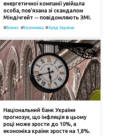
енергетичної компанії увійшла
особа, пов'язана зі скандалом
Міндічгейт -- повідомляють ЗМІ.
#
#
#
Бізнес
Економіка
Уряд України
Національний банк України
прогнозує, що інфляція в цьому
році може зрости до 10%, а
економіка країни зросте на 1,8%.