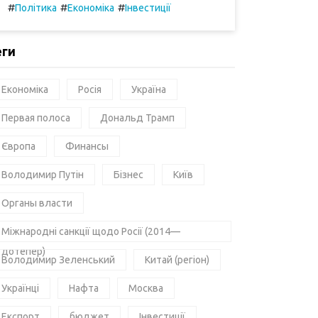
#
#
#
Політика
Економіка
Інвестиції
еги
Економіка
Росія
Україна
Первая полоса
Дональд Трамп
Європа
Финансы
Володимир Путін
Бізнес
Київ
Органы власти
Міжнародні санкції щодо Росії (2014—
дотепер)
Володимир Зеленський
Китай (регіон)
Українці
Нафта
Москва
Експорт
бюджет
Інвестиції