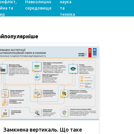
онфлікт,
Навколишнє
наука
ійна та
середовище
та
ир
техніка
айпопулярніше
Замкнена вертикаль. Що таке