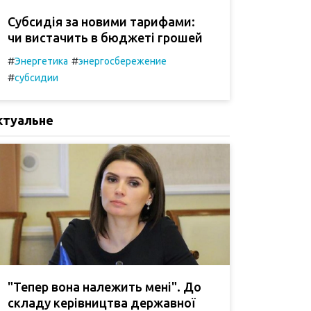
Субсидія за новими тарифами:
чи вистачить в бюджеті грошей
#
#
Энергетика
энергосбережение
#
субсидии
ктуальне
"Тепер вона належить мені". До
складу керівництва державної