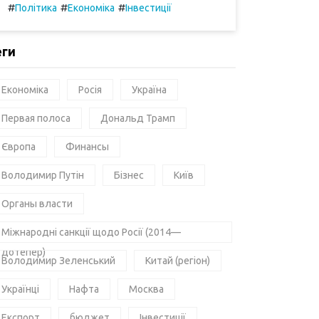
#
#
#
Політика
Економіка
Інвестиції
еги
Економіка
Росія
Україна
Первая полоса
Дональд Трамп
Європа
Финансы
Володимир Путін
Бізнес
Київ
Органы власти
Міжнародні санкції щодо Росії (2014—
дотепер)
Володимир Зеленський
Китай (регіон)
Українці
Нафта
Москва
Експорт
бюджет
Інвестиції