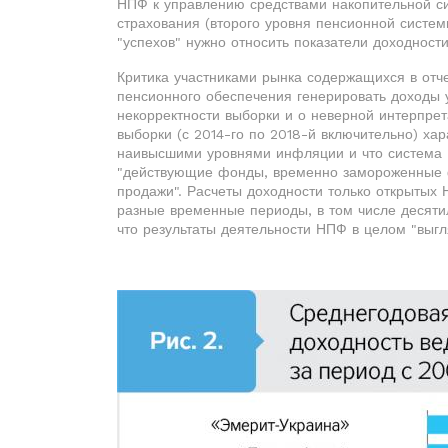
НПФ к управлению средствами накопительной си
страхования (второго уровня пенсионной систем
"успехов" нужно относить показатели доходност
Критика участниками рынка содержащихся в отч
пенсионного обеспечения генерировать доходы 
некорректности выборки и о неверной интерпре
выборки (с 2014-го по 2018-й включительно) ха
наивысшими уровнями инфляции и что система 
"действующие фонды, временно замороженные ф
продажи". Расчеты доходности только открытых
разные временные периоды, в том числе десяти
что результаты деятельности НПФ в целом "выгл