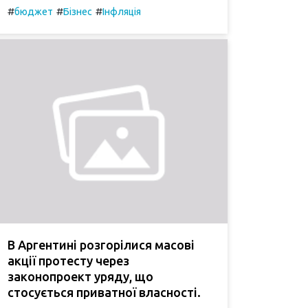
#
#
#
бюджет
Бізнес
Інфляція
В Аргентині розгорілися масові
акції протесту через
законопроект уряду, що
стосується приватної власності.