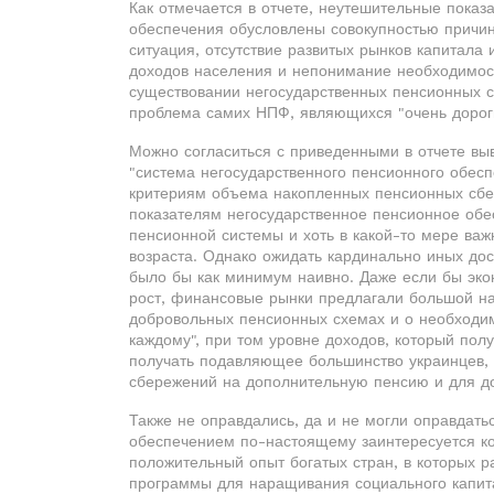
Как отмечается в отчете, неутешительные показ
обеспечения обусловлены совокупностью причин
ситуация, отсутствие развитых рынков капитала
доходов населения и непонимание необходимос
существовании негосударственных пенсионных с
проблема самих НПФ, являющихся "очень дороги
Можно согласиться с приведенными в отчете вы
"система негосударственного пенсионного обесп
критериям объема накопленных пенсионных сбер
показателям негосударственное пенсионное об
пенсионной системы и хоть в какой-то мере ва
возраста. Однако ожидать кардинально иных до
было бы как минимум наивно. Даже если бы эк
рост, финансовые рынки предлагали большой н
добровольных пенсионных схемах и о необходи
каждому", при том уровне доходов, который по
получать подавляющее большинство украинцев, 
сбережений на дополнительную пенсию и для д
Также не оправдались, да и не могли оправдат
обеспечением по-настоящему заинтересуется ко
положительный опыт богатых стран, в которых 
программы для наращивания социального капита