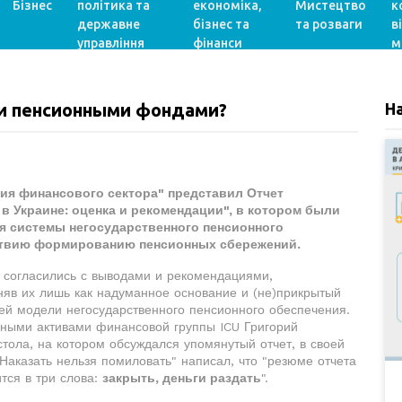
Бізнес
політика та
економіка,
Мистецтво
к
державне
бізнес та
та розваги
в
управління
фінанси
м
ми пенсионными фондами?
Н
ция финансового сектора" представил Отчет
в Украине: оценка и рекомендации", в котором были
ия системы негосударственного пенсионного
ствию формированию пенсионных сбережений.
 согласились с выводами и рекомендациями,
няв их лишь как надуманное основание и (не)прикрытый
й модели негосударственного пенсионного обеспечения.
ьными активами финансовой группы ICU Григорий
стола, на котором обсуждался упомянутый отчет, в своей
аказать нельзя помиловать" написал, что "резюме отчета
тся в три слова:
закрыть, деньги раздать
".