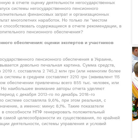
нную в отчете оценку деятельности негосударственных
пуск системы негосударственного пенсионного
полнительных финансовых затрат и организационных
ьтат многолетних наработок. Но только ли "местом
и способствовать содержащиеся в отчете рекомендации, в
опительного пенсионного обеспечения?
нного обеспечения: оценки экспертов и участников
сударственного пенсионного обеспечения в Украине,
вывается довольно печальная картина. Сумма средств,
2019 г. составляла 2 745,2 млн грн (или немногим более
ка системы в среднем составляет 3210 грн (эквивалент 115
ном обеспечении привлечены всего 855 тыс. человек, или
. Но наибольшее внимание авторы отчета уделяют
период с декабря 2013-го по декабрь 2018-го
о системе составляла 9,6%, при этом реальная, с
ачение, а именно: минус 8,1%. Такие показатели
я в способности НПФ генерировать положительный
 в самой целесообразности их существования, по крайней
ции деятельности, системы управления и условий