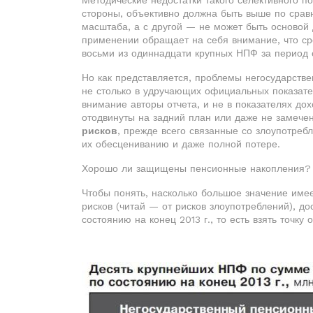
Методические недостатки такого селективного п
стороны, объективно должна быть выше по сравн
масштаба, а с другой — не может быть основой 
применении обращает на себя внимание, что ср
восьми из одиннадцати крупных НПФ за период с
Но как представляется, проблемы негосударстве
не столько в удручающих официальных показате
внимание авторы отчета, и не в показателях до
отодвинуты на задний план или даже не заме
рисков
, прежде всего связанные со злоупотре
их обесцениванию и даже полной потере.
Хорошо ли защищены пенсионные накопления?
Чтобы понять, насколько большое значение име
рисков (читай — от рисков злоупотреблений), д
состоянию на конец 2013 г., то есть взять точку 