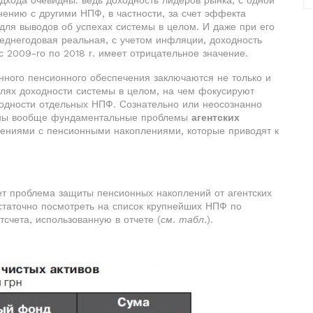
одхода очевидны: ведь доходность лидеров рынка, с одной
ению с другими НПФ, в частности, за счет эффекта
для выводов об успехах системы в целом. И даже при его
еднегодовая реальная, с учетом инфляции, доходность
 2009-го по 2018 г. имеет отрицательное значение.
нного пенсионного обеспечения заключаются не только и
лях доходности системы в целом, на чем фокусируют
ходности отдельных НПФ. Сознательно или неосознанно
чены вообще фундаментальные проблемы
агентских
блениями с пенсионными накоплениями, которые приводят к
ет проблема защиты пенсионных накоплений от агентских
остаточно посмотреть на список крупнейших НПФ по
отсчета, использованную в отчете (
см. табл.
).