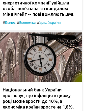
енергетичної компанії увійшла
особа, пов'язана зі скандалом
Міндічгейт -- повідомляють ЗМІ.
#
#
#
Бізнес
Економіка
Уряд України
Національний банк України
прогнозує, що інфляція в цьому
році може зрости до 10%, а
економіка країни зросте на 1,8%.