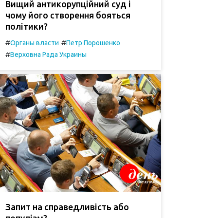
Вищий антикорупційний суд і
чому його створення бояться
політики?
#
#
Органы власти
Петр Порошенко
#
Верховна Рада Украины
Запит на справедливість або
популізм?