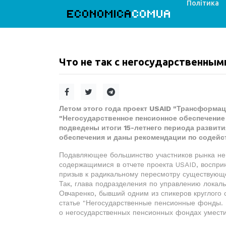
Політика
ECONOMICA
COMUA
Что не так с негосударственны
Летом этого года проект USAID "Трансформа
"Негосударственное пенсионное обеспечение 
подведены итоги 15-летнего периода развит
обеспечения и даны рекомендации по содей
Подавляющее большинство участников рынка не
содержащимися в отчете проекта USAID, воспри
призыв к радикальному пересмотру существующе
Так, глава подразделения по управлению локал
Овчаренко, бывший одним из спикеров круглого 
статье "Негосударственные пенсионные фонды. Н
о негосударственных пенсионных фондах умести