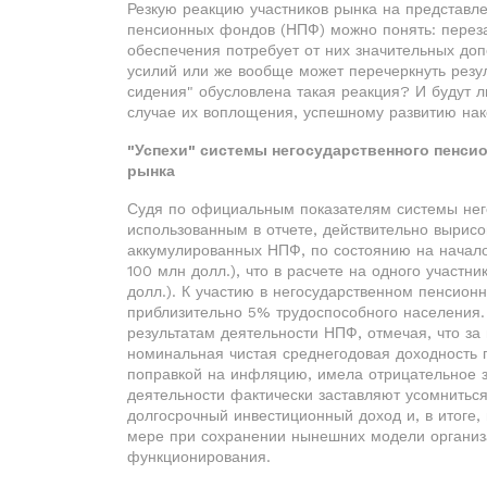
Резкую реакцию участников рынка на представле
пенсионных фондов (НПФ) можно понять: переза
обеспечения потребует от них значительных до
усилий или же вообще может перечеркнуть резул
сидения" обусловлена такая реакция? И будут л
случае их воплощения, успешному развитию нак
"Успехи" системы негосударственного пенсио
рынка
Судя по официальным показателям системы него
использованным в отчете, действительно вырисо
аккумулированных НПФ, по состоянию на начало 
100 млн долл.), что в расчете на одного участни
долл.). К участию в негосударственном пенсион
приблизительно 5% трудоспособного населения
результатам деятельности НПФ, отмечая, что за 
номинальная чистая среднегодовая доходность п
поправкой на инфляцию, имела отрицательное зн
деятельности фактически заставляют усомнитьс
долгосрочный инвестиционный доход и, в итоге,
мере при сохранении нынешних модели организа
функционирования.