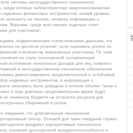
атели системы негосударственного пенсионного
, среди которых неблагоприятная макроэкономическая
 и надежных финансовых инструментов, низкий уровень
ти экономить на пенсию, нехватка информации о
хем. Впрочем, среди всех причин отдельно стоит
ми для участников".
водами, подкрепленными статистическими данными, что
ечения не достигла успехов", если оценивать успехи по
ежений и количеству вовлеченных участников. По этим
еспечение не стало полноценной составляющей
жным источником пенсионных доходов для лиц пожилого
стижений в негосударственном пенсионном обеспечении
ономика демонстрировала продолжительный и устойчивый
абор надежных инструментов, а информация о
мости экономить была доведена в полном объеме "всем и
лучают и еще довольно продолжительное время будут
в их семейном бюджете не останется ресурсов для
олгосрочных сбережений в целом.
ься ожидания, что добровольным пенсионным
рпоративный сектор. Основой для таких ожиданий служил
работодатели внедряют корпоративные пенсионные
ла, усиления долгосрочной конкурентоспособности и