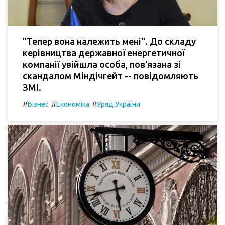
"Тепер вона належить мені". До складу
керівництва державної енергетичної
компанії увійшла особа, пов'язана зі
скандалом Міндічгейт -- повідомляють
ЗМІ.
#
#
#
Бізнес
Економіка
Уряд України