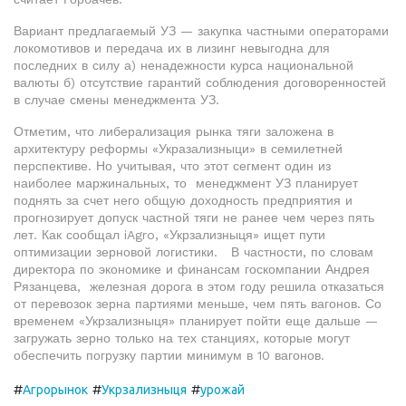
Вариант предлагаемый УЗ — закупка частными операторами
локомотивов и передача их в лизинг невыгодна для
последних в силу а) ненадежности курса национальной
валюты б) отсутствие гарантий соблюдения договоренностей
в случае смены менеджмента УЗ.
Отметим, что либерализация рынка тяги заложена в
архитектуру реформы «Укразализныци» в семилетней
перспективе. Но учитывая, что этот сегмент один из
наиболее маржинальных, то менеджмент УЗ планирует
поднять за счет него общую доходность предприятия и
прогнозирует допуск частной тяги не ранее чем через пять
лет. Как сообщал iAgro, «Укрзализныця» ищет пути
оптимизации зерновой логистики. В частности, по словам
директора по экономике и финансам госкомпании Андрея
Рязанцева, железная дорога в этом году решила отказаться
от перевозок зерна партиями меньше, чем пять вагонов. Со
временем «Укрзализныця» планирует пойти еще дальше —
загружать зерно только на тех станциях, которые могут
обеспечить погрузку партии минимум в 10 вагонов.
#
#
#
Агрорынок
Укрзализныця
урожай