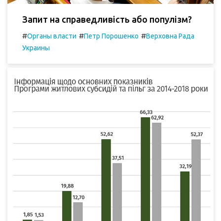
Запит на справедливість або популізм?
#
#
#
Органы власти
Петр Порошенко
Верховна Рада
Украины