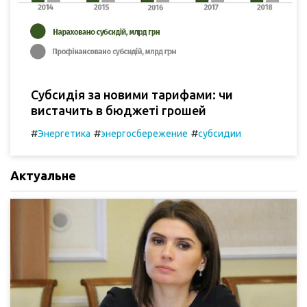
Субсидія за новими тарифами: чи
вистачить в бюджеті грошей
#
#
#
Энергетика
энергосбережение
субсидии
Актуальне