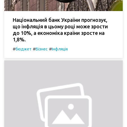
Національний банк України прогнозує,
що інфляція в цьому році може зрости
до 10%, а економіка країни зросте на
1,8%.
#
#
#
бюджет
Бізнес
Інфляція