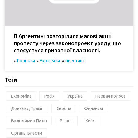
В Аргентині розгорілися масові акції
протесту через законопроект уряду, що
стосується приватної власності.
#
#
#
Політика
Економіка
Інвестиції
Теги
Економіка
Росія
Україна
Первая полоса
Дональд Трамп
Європа
Финансы
Володимир Путін
Бізнес
Київ
Органы власти