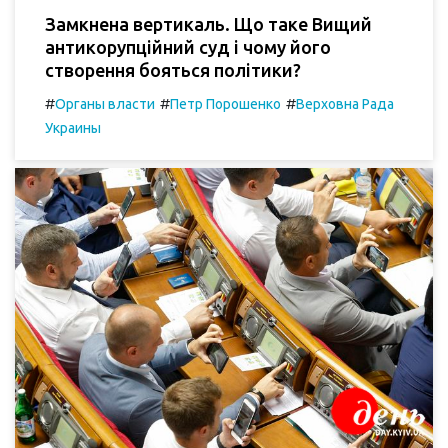
Замкнена вертикаль. Що таке Вищий
антикорупційний суд і чому його
створення бояться політики?
#
#
#
Органы власти
Петр Порошенко
Верховна Рада
Украины