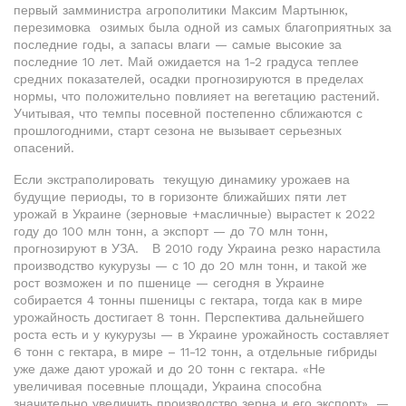
первый замминистра агрополитики Максим Мартынюк,
перезимовка озимых была одной из самых благоприятных за
последние годы, а запасы влаги — самые высокие за
последние 10 лет. Май ожидается на 1-2 градуса теплее
средних показателей, осадки прогнозируются в пределах
нормы, что положительно повлияет на вегетацию растений.
Учитывая, что темпы посевной постепенно сближаются с
прошлогодними, старт сезона не вызывает серьезных
опасений.
Если экстраполировать текущую динамику урожаев на
будущие периоды, то в горизонте ближайших пяти лет
урожай в Украине (зерновые +масличные) вырастет к 2022
году до 100 млн тонн, а экспорт — до 70 млн тонн,
прогнозируют в УЗА. В 2010 году Украина резко нарастила
производство кукурузы — с 10 до 20 млн тонн, и такой же
рост возможен и по пшенице — сегодня в Украине
собирается 4 тонны пшеницы с гектара, тогда как в мире
урожайность достигает 8 тонн. Перспектива дальнейшего
роста есть и у кукурузы — в Украине урожайность составляет
6 тонн с гектара, в мире – 11-12 тонн, а отдельные гибриды
уже даже дают урожай и до 20 тонн с гектара. «Не
увеличивая посевные площади, Украина способна
значительно увеличить производство зерна и его экспорт», —