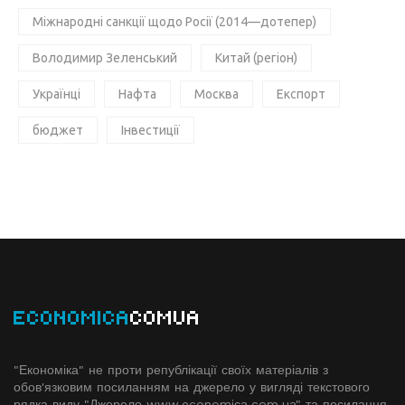
Міжнародні санкції щодо Росії (2014—дотепер)
Володимир Зеленський
Китай (регіон)
Українці
Нафта
Москва
Експорт
бюджет
Інвестиції
ECONOMICA
COMUA
"Економіка" не проти републікації своїх матеріалів з
обов'язковим посиланням на джерело у вигляді текстового
рядка виду "Джерело www.economiсa.com.ua" та посилання