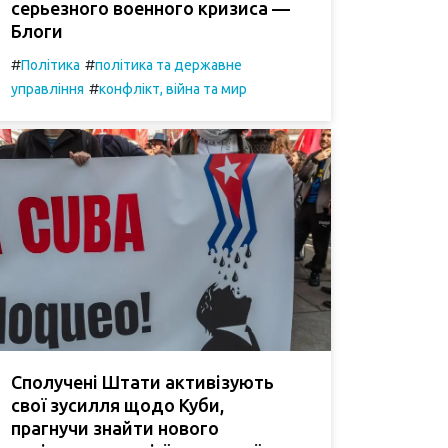
серьезного военного кризиса —
Блоги
#
#
Політика
політика та державне
#
управління
конфлікт, війна та мир
Сполучені Штати активізують
свої зусилля щодо Куби,
прагнучи знайти нового