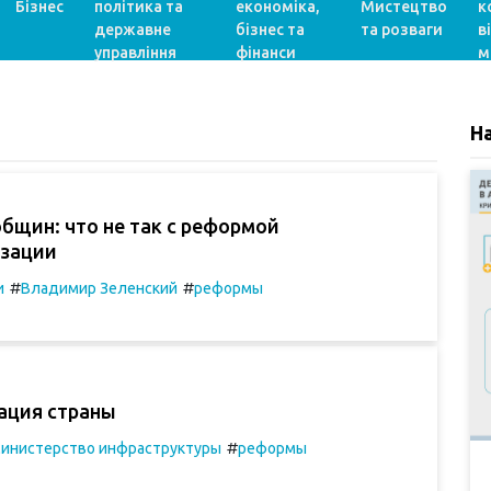
Бізнес
політика та
економіка,
Мистецтво
к
державне
бізнес та
та розваги
в
управління
фінанси
м
Н
бщин: что не так с реформой
зации
#
#
и
Владимир Зеленский
реформы
ация страны
#
инистерство инфраструктуры
реформы