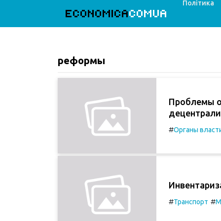
Політика
ECONOMICA
COMUA
реформы
Проблемы о
децентрали
#
Органы власт
Инвентариз
#
#
Транспорт
М