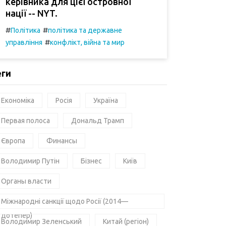
керівника для цієї островної
нації -- NYT.
#
#
Політика
політика та державне
#
управління
конфлікт, війна та мир
еги
Економіка
Росія
Україна
Первая полоса
Дональд Трамп
Європа
Финансы
Володимир Путін
Бізнес
Київ
Органы власти
Міжнародні санкції щодо Росії (2014—
дотепер)
Володимир Зеленський
Китай (регіон)