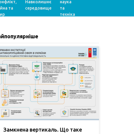
онфлікт,
Навколишнє
наука
ійна та
середовище
та
ир
техніка
айпопулярніше
Замкнена вертикаль. Що таке