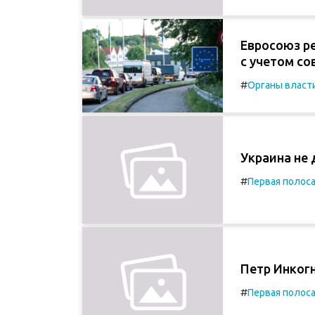
Евросоюз р
с учетом с
#
Органы власт
Украина не
#
Первая полос
Петр Инког
#
Первая полос