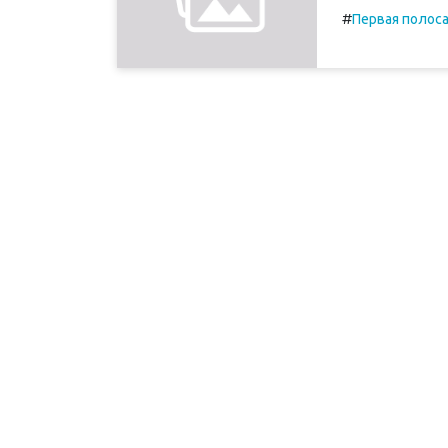
#
Первая полос