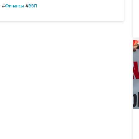
#
#
а
Финансы
ВВП