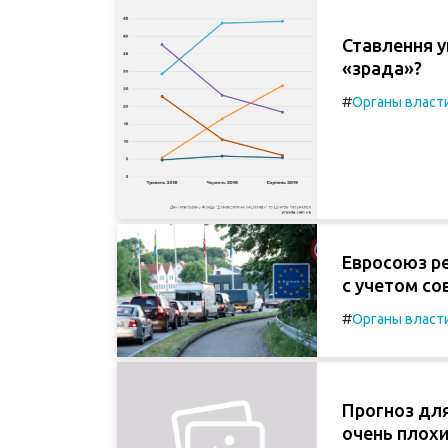
Ставлення у
«зрада»?
#
Органы власт
Евросоюз р
с учетом с
#
Органы власт
Прогноз для
очень плох