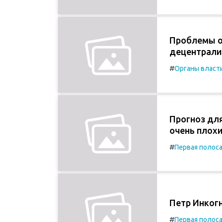
Проблемы о
децентрали
#
Органы власт
Прогноз для
очень плох
#
Первая полос
Петр Инког
#
Первая полос