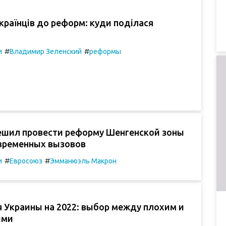
країнців до реформ: куди поділася
#
#
и
Владимир Зеленский
реформы
ешил провести реформу Шенгенской зоны
овременных вызовов
#
#
и
Евроcоюз
Эмманюэль Макрон
 Украины на 2022: выбор между плохим и
ими