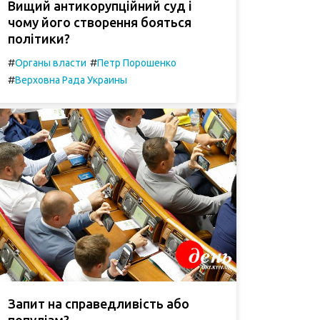
Вищий антикорупційний суд і
чому його створення бояться
політики?
#
#
Органы власти
Петр Порошенко
#
Верховна Рада Украины
Запит на справедливість або
популізм?