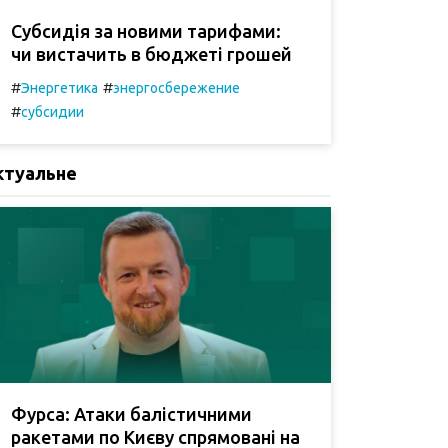
Субсидія за новими тарифами:
чи вистачить в бюджеті грошей
#
#
Энергетика
энергосбережение
#
субсидии
ктуальне
Фурса: Атаки балістичними
ракетами по Києву спрямовані на