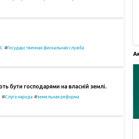
#
С
Государственная фискальная служба
А
ють бути господарями на власній землі.
#
#
а
Слуга народа
земельная реформа