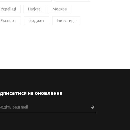
Українці
Нафта
Москва
Експорт
бюджет
Інвестиції
ідписатися на оновлення