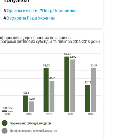
#
#
Органы власти
Петр Порошенко
#
Верховна Рада Украины