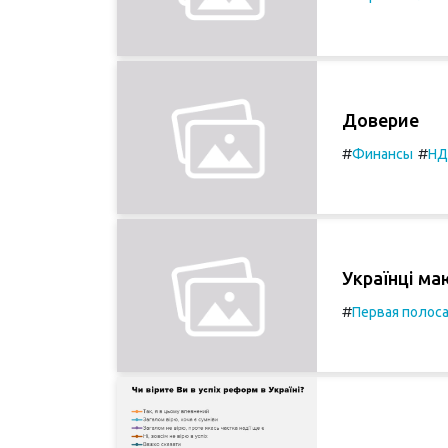
Доверие
#
#
Финансы
НД
Українці ма
#
Первая полос