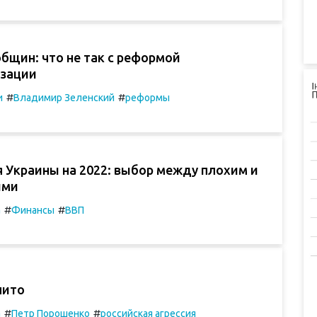
бщин: что не так с реформой
зации
#
#
и
Владимир Зеленский
реформы
 Украины на 2022: выбор между плохим и
ими
#
#
а
Финансы
ВВП
нито
#
#
а
Петр Порошенко
российская агрессия