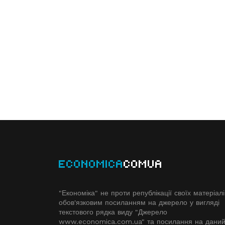
ECONOMICA
COMUA
"Економіка" не проти републікації своїх матеріалі
обов'язковим посиланням на джерело у вигляді
текстового рядка виду "Джерело
www.economiсa.com.ua" та посилання на дани