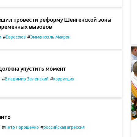
ешил провести реформу Шенгенской зоны
овременных вызовов
#
#
и
Евроcоюз
Эмманюэль Макрон
 должна упустить момент
#
#
а
Владимир Зеленский
коррупция
нито
#
#
а
Петр Порошенко
российская агрессия