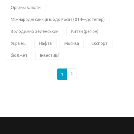
Органы власти
Міжнародні санкції щодо Росії (2014—дотепер)
Володимир Зеленський
Китай (регіон)
Українці
Нафта
Москва
Експорт
бюджет
Інвестиції
1
2