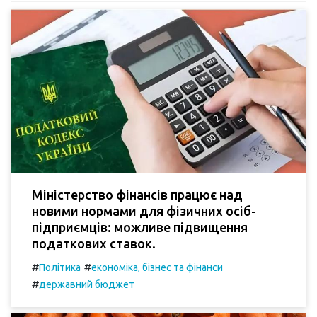
Міністерство фінансів працює над
новими нормами для фізичних осіб-
підприємців: можливе підвищення
податкових ставок.
#
#
Політика
економіка, бізнес та фінанси
#
державний бюджет