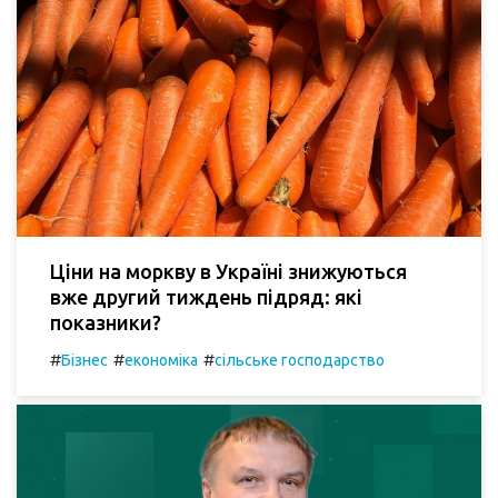
Ціни на моркву в Україні знижуються
вже другий тиждень підряд: які
показники?
#
#
#
Бізнес
економіка
сільське господарство