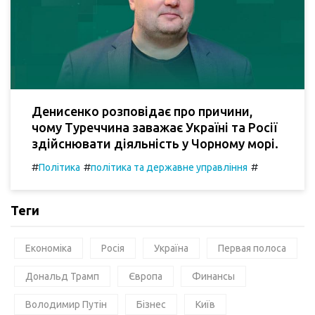
Денисенко розповідає про причини,
чому Туреччина заважає Україні та Росії
здійснювати діяльність у Чорному морі.
#
#
#
Політика
політика та державне управління
Теги
Економіка
Росія
Україна
Первая полоса
Дональд Трамп
Європа
Финансы
Володимир Путін
Бізнес
Київ