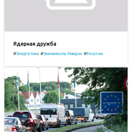
Ядерная дружба
#
#
#
Энергетика
Эмманюэль Макрон
Росатом