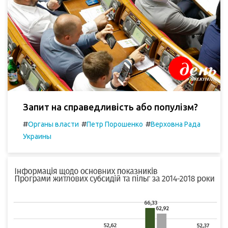
Запит на справедливість або популізм?
#
#
#
Органы власти
Петр Порошенко
Верховна Рада
Украины