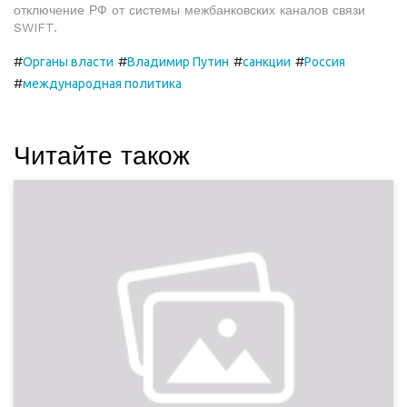
отключение РФ от системы межбанковских каналов связи
SWIFT.
#
#
#
#
Органы власти
Владимир Путин
санкции
Россия
#
международная политика
Читайте також