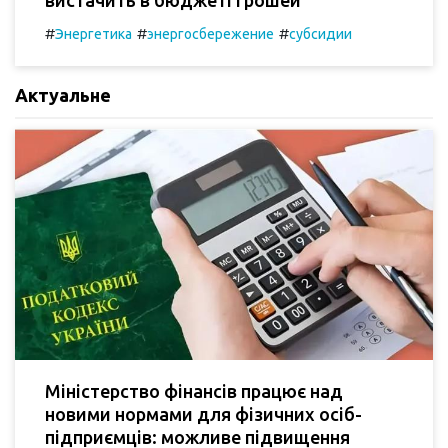
вистачить в бюджеті грошей
#
#
#
Энергетика
энергосбережение
субсидии
Актуальне
Міністерство фінансів працює над
новими нормами для фізичних осіб-
підприємців: можливе підвищення