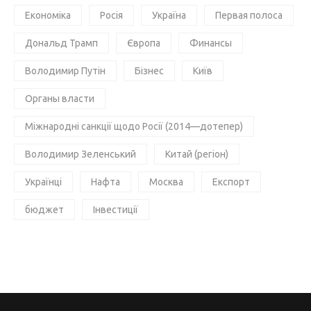
Економіка
Росія
Україна
Первая полоса
Дональд Трамп
Європа
Финансы
Володимир Путін
Бізнес
Київ
Органы власти
Міжнародні санкції щодо Росії (2014—дотепер)
Володимир Зеленський
Китай (регіон)
Українці
Нафта
Москва
Експорт
бюджет
Інвестиції