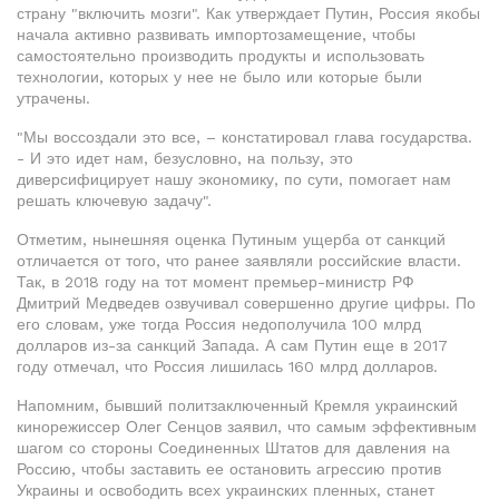
страну "включить мозги". Как утверждает Путин, Россия якобы
начала активно развивать импортозамещение, чтобы
самостоятельно производить продукты и использовать
технологии, которых у нее не было или которые были
утрачены.
"Мы воссоздали это все, – констатировал глава государства.
- И это идет нам, безусловно, на пользу, это
диверсифицирует нашу экономику, по сути, помогает нам
решать ключевую задачу".
Отметим, нынешняя оценка Путиным ущерба от санкций
отличается от того, что ранее заявляли российские власти.
Так, в 2018 году на тот момент премьер-министр РФ
Дмитрий Медведев озвучивал совершенно другие цифры. По
его словам, уже тогда Россия недополучила 100 млрд
долларов из-за санкций Запада. А сам Путин еще в 2017
году отмечал, что Россия лишилась 160 млрд долларов.
Напомним, бывший политзаключенный Кремля украинский
кинорежиссер Олег Сенцов заявил, что самым эффективным
шагом со стороны Соединенных Штатов для давления на
Россию, чтобы заставить ее остановить агрессию против
Украины и освободить всех украинских пленных, станет