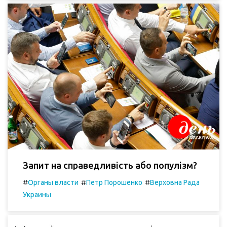
Запит на справедливість або популізм?
#
#
#
Органы власти
Петр Порошенко
Верховна Рада
Украины