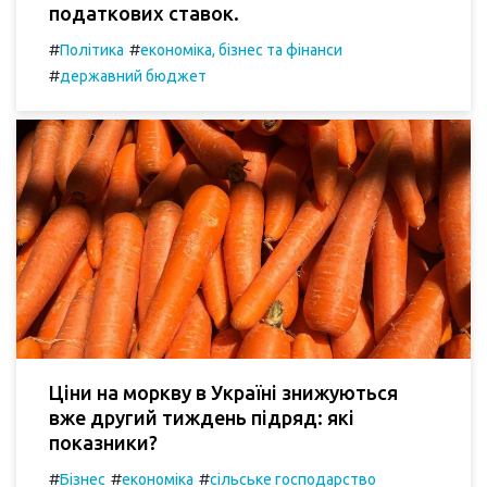
податкових ставок.
#
#
Політика
економіка, бізнес та фінанси
#
державний бюджет
Ціни на моркву в Україні знижуються
вже другий тиждень підряд: які
показники?
#
#
#
Бізнес
економіка
сільське господарство