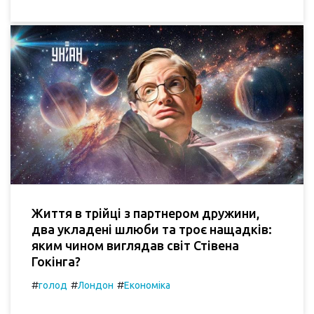
Життя в трійці з партнером дружини,
два укладені шлюби та троє нащадків:
яким чином виглядав світ Стівена
Гокінга?
#
#
#
голод
Лондон
Економіка