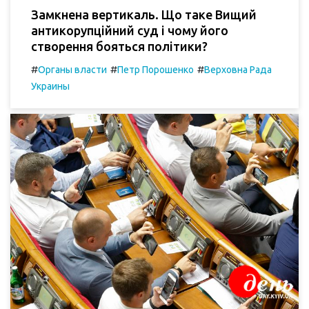
Замкнена вертикаль. Що таке Вищий
антикорупційний суд і чому його
створення бояться політики?
#
#
#
Органы власти
Петр Порошенко
Верховна Рада
Украины