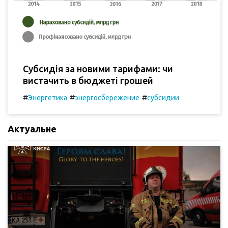
Субсидія за новими тарифами: чи
вистачить в бюджеті грошей
#
#
#
Энергетика
энергосбережение
субсидии
Актуальне