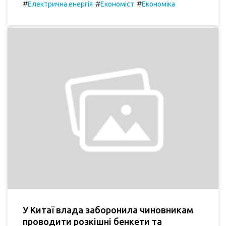
#
#
#
Електрична енергія
Економіст
Економіка
У Китаї влада заборонила чиновникам
проводити розкішні бенкети та