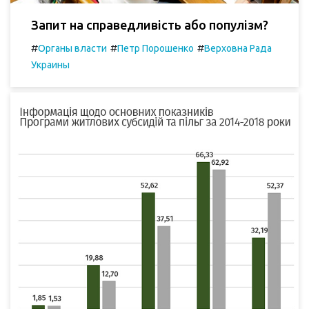
Запит на справедливість або популізм?
#
#
#
Органы власти
Петр Порошенко
Верховна Рада
Украины