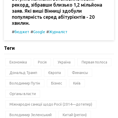
рекорд, зібравши близько 1,2 мільйона
заяв. Які виші Вінниці здобули
популярність серед абітурієнтів - 20
хвилин.
#
#
#
бюджет
Google
Журналіст
Теги
Економіка
Росія
Україна
Первая полоса
Дональд Трамп
Європа
Финансы
Володимир Путін
Бізнес
Київ
Органы власти
Міжнародні санкції щодо Росії (2014—дотепер)
Володимир Зеленський
Китай (регіон)