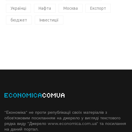
Українці
Нафта
Москва
Експорт
бюджет
Інвестиції
ECONOMICA
COMUA
"Економіка" не проти републікації своїх матеріалів з
обов'язковим посиланням на джерело у вигляді текстового
рядка виду "Джерело www.economiсa.com.ua" та посилання
на даний портал.