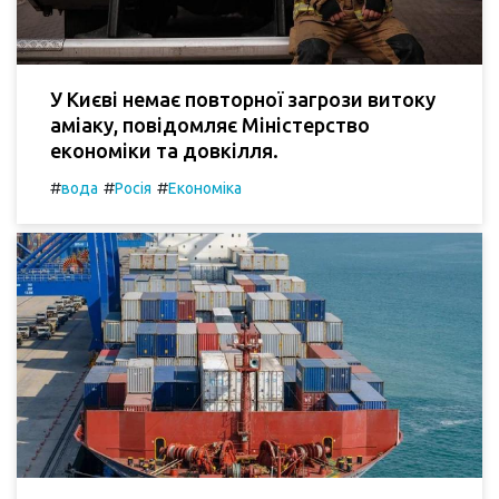
У Києві немає повторної загрози витоку
аміаку, повідомляє Міністерство
економіки та довкілля.
#
#
#
вода
Росія
Економіка