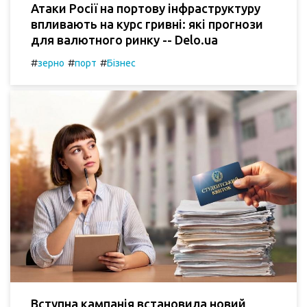
Атаки Росії на портову інфраструктуру
впливають на курс гривні: які прогнози
для валютного ринку -- Delo.ua
#
#
#
зерно
порт
Бізнес
Вступна кампанія встановила новий