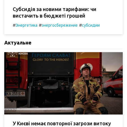
Субсидія за новими тарифами: чи
вистачить в бюджеті грошей
#
#
#
Энергетика
энергосбережение
субсидии
Актуальне
У Києві немає повторної загрози витоку