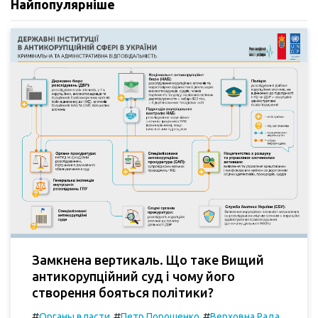
Найпопулярніше
Замкнена вертикаль. Що таке Вищий
антикорупційний суд і чому його
створення бояться політики?
#
#
#
Органы власти
Петр Порошенко
Верховна Рада