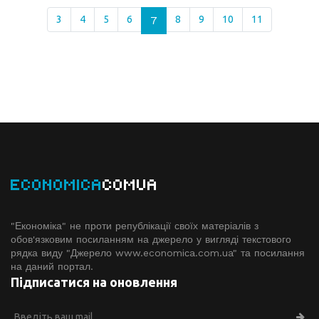
3
4
5
6
7
8
9
10
11
ECONOMICA
COMUA
"Економіка" не проти републікації своїх матеріалів з
обов'язковим посиланням на джерело у вигляді текстового
рядка виду "Джерело www.economiсa.com.ua" та посилання
на даний портал.
Підписатися на оновлення