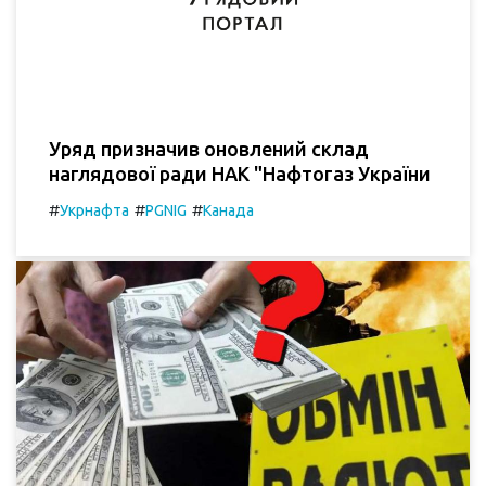
Уряд призначив оновлений склад
наглядової ради НАК "Нафтогаз України
#
#
#
Укрнафта
PGNIG
Канада