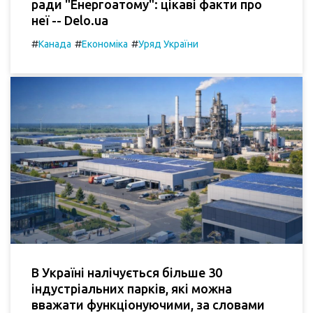
ради "Енергоатому": цікаві факти про
неї -- Delo.ua
#
#
#
Канада
Економіка
Уряд України
В Україні налічується більше 30
індустріальних парків, які можна
вважати функціонуючими, за словами