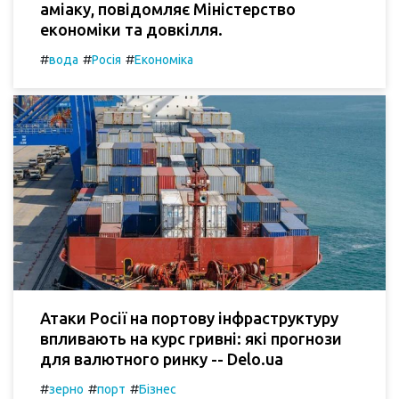
аміаку, повідомляє Міністерство
економіки та довкілля.
#
#
#
вода
Росія
Економіка
Атаки Росії на портову інфраструктуру
впливають на курс гривні: які прогнози
для валютного ринку -- Delo.ua
#
#
#
зерно
порт
Бізнес