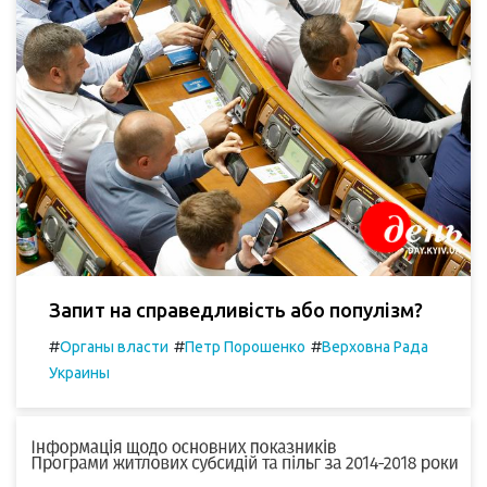
Запит на справедливість або популізм?
#
#
#
Органы власти
Петр Порошенко
Верховна Рада
Украины