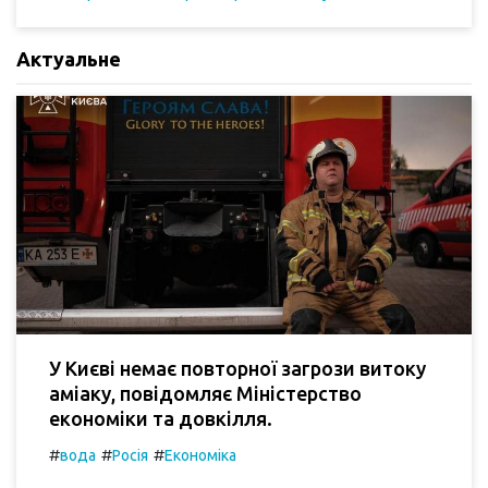
Актуальне
У Києві немає повторної загрози витоку
аміаку, повідомляє Міністерство
економіки та довкілля.
#
#
#
вода
Росія
Економіка