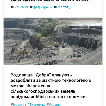
#
#
#
Економіка
Уряд України
Інвестиції
Родовище "Добра" планують
розробляти за шахтною технологією з
метою збереження
сільськогосподарських земель,
повідомляє Міністерство економіки.
#
#
#
бюджет
Економіка
Україна