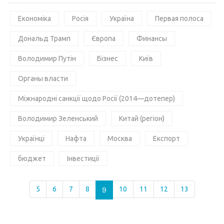
Економіка
Росія
Україна
Первая полоса
Дональд Трамп
Європа
Финансы
Володимир Путін
Бізнес
Київ
Органы власти
Міжнародні санкції щодо Росії (2014—дотепер)
Володимир Зеленський
Китай (регіон)
Українці
Нафта
Москва
Експорт
бюджет
Інвестиції
5
6
7
8
9
10
11
12
13