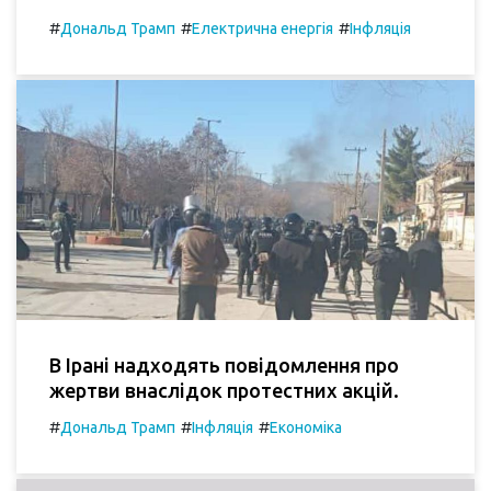
#
#
#
Дональд Трамп
Електрична енергія
Інфляція
В Ірані надходять повідомлення про
жертви внаслідок протестних акцій.
#
#
#
Дональд Трамп
Інфляція
Економіка