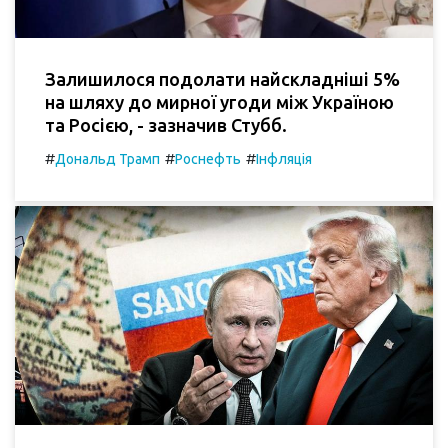
Залишилося подолати найскладніші 5%
на шляху до мирної угоди між Україною
та Росією, - зазначив Стубб.
#
#
#
Дональд Трамп
Роснефть
Інфляція