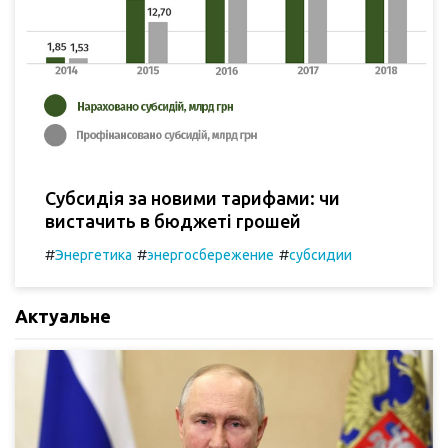
Субсидія за новими тарифами: чи
вистачить в бюджеті грошей
#
#
#
Энергетика
энергосбережение
субсидии
Актуальне