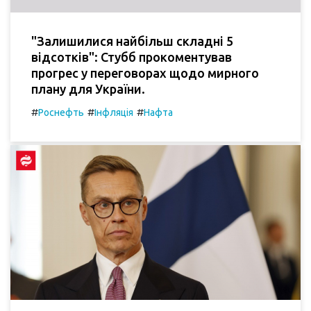
"Залишилися найбільш складні 5
відсотків": Стубб прокоментував
прогрес у переговорах щодо мирного
плану для України.
#
#
#
Роснефть
Інфляція
Нафта