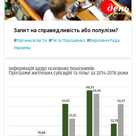
Запит на справедливість або популізм?
#
#
#
Органы власти
Петр Порошенко
Верховна Рада
Украины