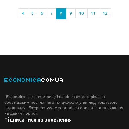
4
5
6
7
8
9
10
11
12
ECONOMICA
COMUA
"Економіка" не проти републікації своїх матеріалів з
обов'язковим посиланням на джерело у вигляді текстового
рядка виду "Джерело www.economiсa.com.ua" та посилання
на даний портал.
Підписатися на оновлення