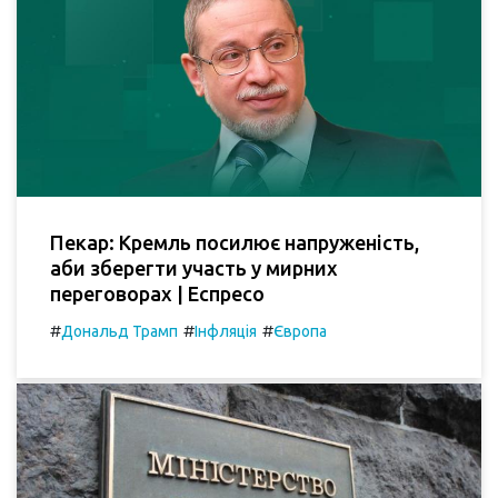
Пекар: Кремль посилює напруженість,
аби зберегти участь у мирних
переговорах | Еспресо
#
#
#
Дональд Трамп
Інфляція
Європа