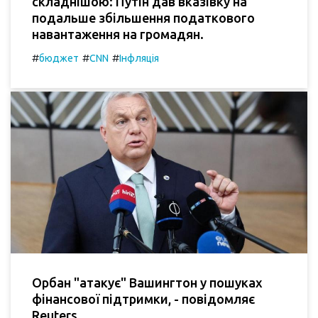
складнішою: Путін дав вказівку на
подальше збільшення податкового
навантаження на громадян.
#
#
#
бюджет
CNN
Інфляція
Орбан "атакує" Вашингтон у пошуках
фінансової підтримки, - повідомляє
Reuters.