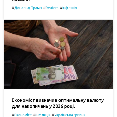
#
#
#
Дональд Трамп
Reuters
Інфляція
Економіст визначив оптимальну валюту
для накопичень у 2026 році.
#
#
#
Економіст
Інфляція
Українська гривня