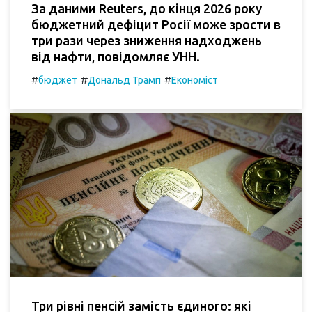
За даними Reuters, до кінця 2026 року
бюджетний дефіцит Росії може зрости в
три рази через зниження надходжень
від нафти, повідомляє УНН.
#
#
#
бюджет
Дональд Трамп
Економіст
Три рівні пенсій замість єдиного: які