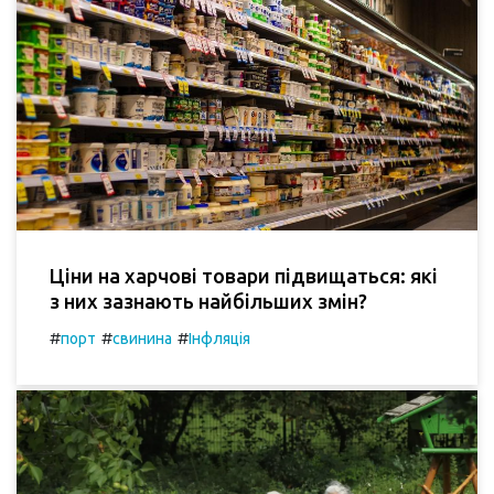
Ціни на харчові товари підвищаться: які
з них зазнають найбільших змін?
#
#
#
порт
свинина
Інфляція