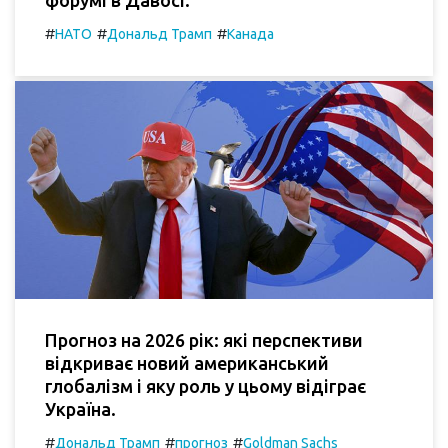
#
#
#
НАТО
Дональд Трамп
Канада
Прогноз на 2026 рік: які перспективи
відкриває новий американський
глобалізм і яку роль у цьому відіграє
Україна.
#
#
#
Дональд Трамп
прогноз
Goldman Sachs