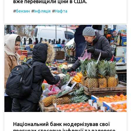
вже перевищили ціни в США.
#
#
#
бензин
Інфляція
Нафта
Національний банк модернізував свої
прогнози стосовно інфляції та валового