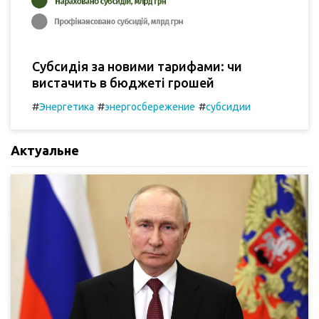
Субсидія за новими тарифами: чи
вистачить в бюджеті грошей
#
#
#
Энергетика
энергосбережение
субсидии
Актуальне