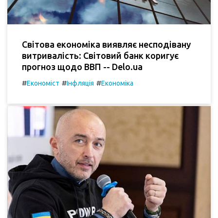
Світова економіка виявляє несподівану
витривалість: Світовий банк коригує
прогноз щодо ВВП -- Delo.ua
#
#
#
Економіст
Інфляція
Економіка