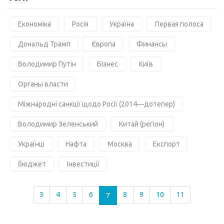
Економіка
Росія
Україна
Первая полоса
Дональд Трамп
Європа
Финансы
Володимир Путін
Бізнес
Київ
Органы власти
Міжнародні санкції щодо Росії (2014—дотепер)
Володимир Зеленський
Китай (регіон)
Українці
Нафта
Москва
Експорт
бюджет
Інвестиції
3
4
5
6
7
8
9
10
11