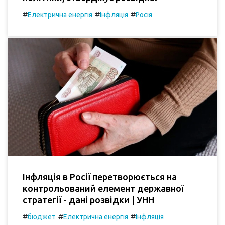
#
#
#
Електрична енергія
Інфляція
Росія
Інфляція в Росії перетворюється на
контрольований елемент державної
стратегії - дані розвідки | УНН
#
#
#
бюджет
Електрична енергія
Інфляція