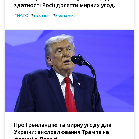
здатності Росії досягти мирних угод.
#
#
#
НАТО
Інфляція
Економіка
Про Гренландію та мирну угоду для
України: висловлювання Трампа на
форумі в Давосі.