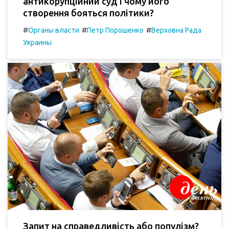
антикорупційний суд і чому його
створення бояться політики?
#
#
#
Органы власти
Петр Порошенко
Верховна Рада
Украины
Запит на справедливість або популізм?