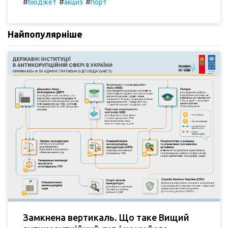
#
#
#
бюджет
акциз
порт
Найпопулярніше
Замкнена вертикаль. Що таке Вищий