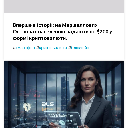
Вперше в історії: на Маршаллових
Островах населенню надають по $200 у
формі криптовалюти.
#
#
#
смартфон
криптовалюта
блокчейн