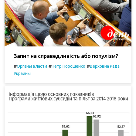
Запит на справедливість або популізм?
#
#
#
Органы власти
Петр Порошенко
Верховна Рада
Украины