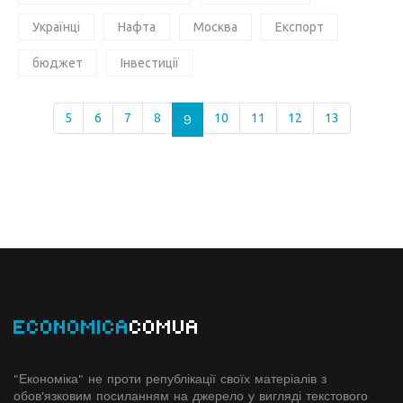
Українці
Нафта
Москва
Експорт
бюджет
Інвестиції
5
6
7
8
9
10
11
12
13
ECONOMICA
COMUA
"Економіка" не проти републікації своїх матеріалів з
обов'язковим посиланням на джерело у вигляді текстового