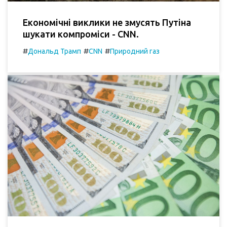
Економічні виклики не змусять Путіна
шукати компроміси - CNN.
#
#
#
Дональд Трамп
CNN
Природний газ