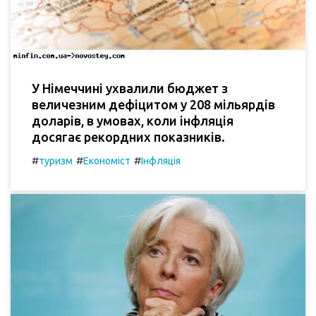
У Німеччині ухвалили бюджет з
величезним дефіцитом у 208 мільярдів
доларів, в умовах, коли інфляція
досягає рекордних показників.
#
#
#
туризм
Економіст
Інфляція