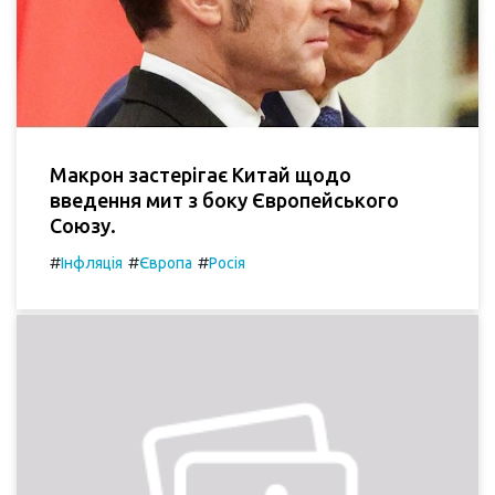
Макрон застерігає Китай щодо
введення мит з боку Європейського
Союзу.
#
#
#
Інфляція
Європа
Росія