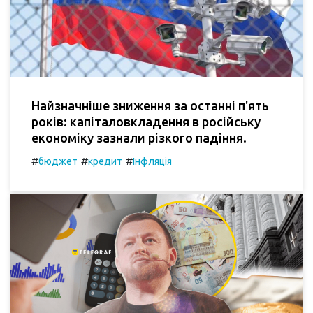
Найзначніше зниження за останні п'ять
років: капіталовкладення в російську
економіку зазнали різкого падіння.
#
#
#
бюджет
кредит
Інфляція