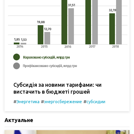
Субсидія за новими тарифами: чи
вистачить в бюджеті грошей
#
#
#
Энергетика
энергосбережение
субсидии
Актуальне