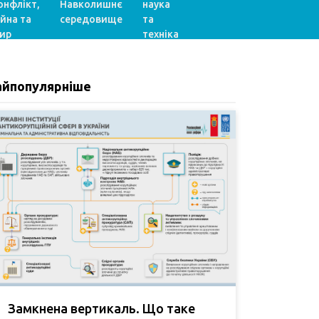
онфлікт,
Навколишнє
наука
ійна та
середовище
та
ир
техніка
айпопулярніше
Замкнена вертикаль. Що таке