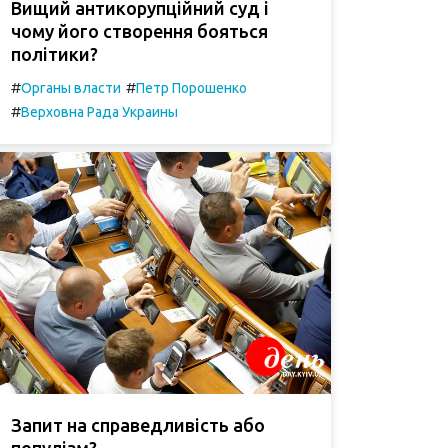
Вищий антикорупційний суд і
чому його створення бояться
політики?
#
#
Органы власти
Петр Порошенко
#
Верховна Рада Украины
Запит на справедливість або
популізм?