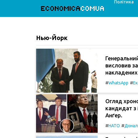
Політика
ECONOMICA
COMUA
Нью-Йорк
Генеральни
висловив за
накладених 
#
#
WhatsApp
Ек
Огляд хроно
кандидат з 
Анґер.
#
#
НАТО
Донал