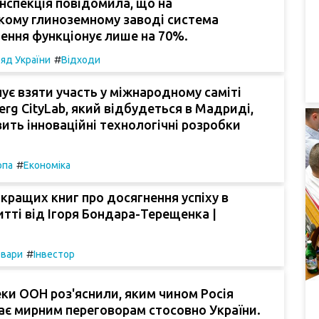
інспекція повідомила, що на
кому глиноземному заводі система
ення функціонує лише на 70%.
#
яд України
Відходи
ує взяти участь у міжнародному саміті
erg CityLab, який відбудеться в Мадриді,
ить інноваційні технологічні розробки
#
опа
Економіка
йкращих книг про досягнення успіху в
житті від Ігоря Бондара-Терещенка |
#
овари
Інвестор
еки ООН роз'яснили, яким чином Росія
є мирним переговорам стосовно України.