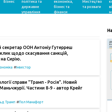
Бізнес
політика та
економіка,
Мистецтво
к
державне
бізнес та
та розваги
в
управління
фінанси
м
Н
й секретар ООН Антоніу Гутерреш
клик щодо скасування санкцій,
на Сирію.
#
ономіка
Інвестор
логії справи "Трамп - Росія". Новий
Маньчжурії. Частини 8-9 - автор Крейг
#
ьд Трамп
Пол Манафорт