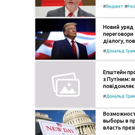
#
#
бюджет
Рос
Новий уряд 
переговори 
діалогу, по
#
Дональд Тра
Епштейн про
з Путіним: я
повідомляє
#
Дональд Тра
Возможност
выборы в п
власть пре