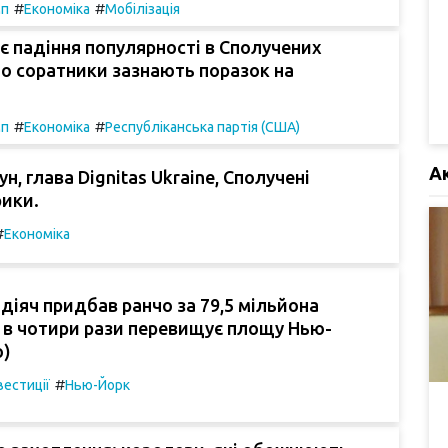
#
#
мп
Економіка
Мобілізація
є падіння популярності в Сполучених
о соратники зазнають поразок на
#
#
мп
Економіка
Республіканська партія (США)
А
н, глава Dignitas Ukraine, Сполучені
ики.
#
Економіка
діяч придбав ранчо за 79,5 мільйона
 в чотири рази перевищує площу Нью-
о)
#
вестиції
Нью-Йорк