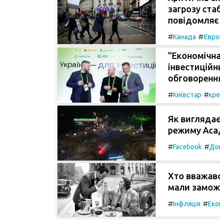
загрозу стаб
повідомляє 
#
#
Канада
Євро
"Економічна
інвестиційн
обговоренн
#
#
Київстар
кр
Як виглядає
режиму Аса
#
#
Facebook
До
Хто вважавс
мали замож
#
#
Інфляція
Еко