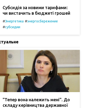
Субсидія за новими тарифами:
чи вистачить в бюджеті грошей
#
#
Энергетика
энергосбережение
#
субсидии
ктуальне
"Тепер вона належить мені". До
складу керівництва державної