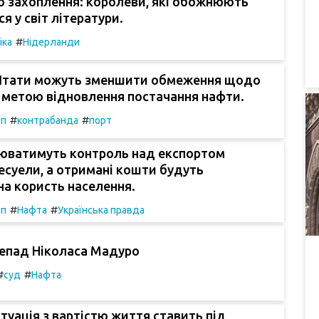
о захоплення: королеви, які обожнюють
я у світ літератури.
#
іка
Нідерланди
Штати можуть зменшити обмеження щодо
 метою відновлення постачання нафти.
#
#
мп
контрабанда
порт
юватимуть контроль над експортом
есуели, а отримані кошти будуть
на користь населення.
#
#
мп
Нафта
Українська правда
непад Ніколаса Мадуро
#
#
суд
Нафта
туація з вартістю життя ставить під