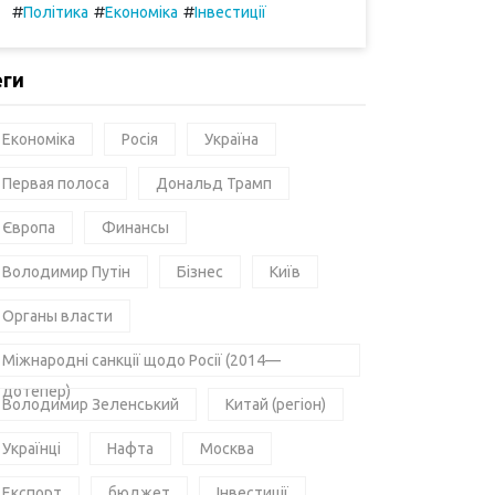
#
#
#
Політика
Економіка
Інвестиції
еги
Економіка
Росія
Україна
Первая полоса
Дональд Трамп
Європа
Финансы
Володимир Путін
Бізнес
Київ
Органы власти
Міжнародні санкції щодо Росії (2014—
дотепер)
Володимир Зеленський
Китай (регіон)
Українці
Нафта
Москва
Експорт
бюджет
Інвестиції