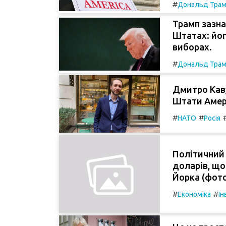
#
Дональд Тра
Трамп зазна
Штатах: йог
виборах.
#
Дональд Тра
Дмитро Каву
Штати Амер
#
#
НАТО
Росія
Політичний 
доларів, що
Йорка (фот
#
#
Економіка
Ін