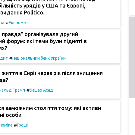
ільність урядів у США та Європі, -
видання Politico.
#
па
Економіка
 правда" організувала другий
ий форум: які теми були підняті в
ях?
#
едит
Національний банк України
 життя в Сирії через рік після знищення
да?
#
нальд Трамп
Башар Асад
я заможним століття тому: які активи
ні особи
#
номіка
Гроші