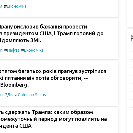
#
ія
Економіка
Ірану висловив бажання провести
з президентом США, і Трамп готовий до
відомляють ЗМІ.
#
#
мп
Нафта
Економіка
тягом багатьох років прагнув зустрітися
кі питання він хотів обговорити, --
 Bloomberg.
#
#
мп
Дія
Goldman Sachs
ь сдержать Трампа: каким образом
ромежуточный период могут повлиять на
зидента США