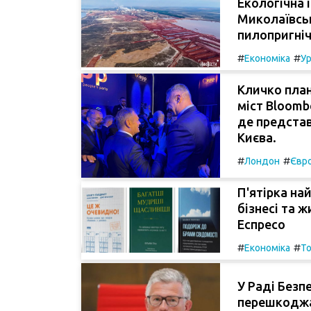
Екологічна 
Миколаївсь
пилопригніч
#
#
Економіка
Ур
Кличко план
міст Bloomb
де представ
Києва.
#
#
Лондон
Євр
П'ятірка на
бізнесі та 
Еспресо
#
#
Економіка
Т
У Раді Безп
перешкоджа