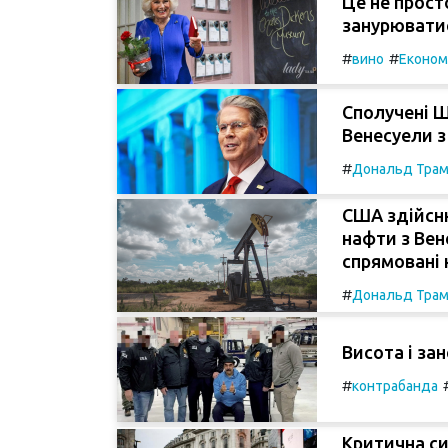
Це не прост
занурюватис
#
#
вино
Економ
Сполучені 
Венесуели з
#
Дональд Тра
США здійсн
нафти з Вен
спрямовані 
#
Дональд Тра
Висота і за
#
контрабанда
Критична си