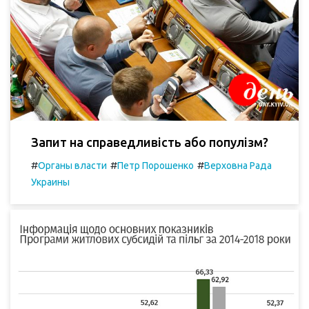
Запит на справедливість або популізм?
#
#
#
Органы власти
Петр Порошенко
Верховна Рада
Украины