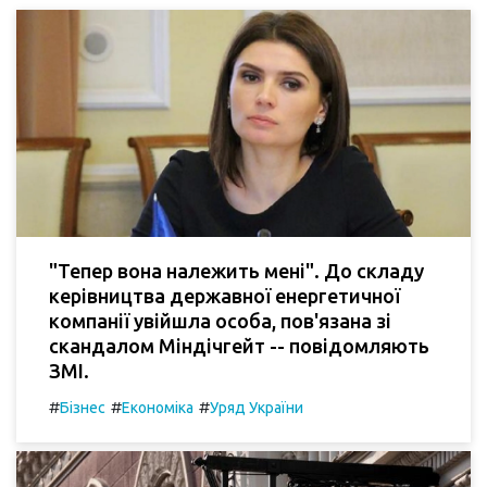
"Тепер вона належить мені". До складу
керівництва державної енергетичної
компанії увійшла особа, пов'язана зі
скандалом Міндічгейт -- повідомляють
ЗМІ.
#
#
#
Бізнес
Економіка
Уряд України