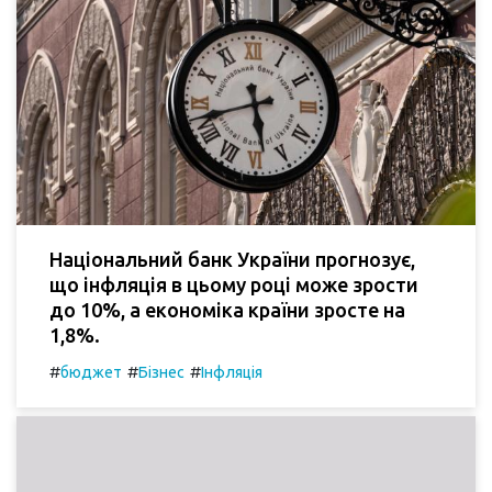
Національний банк України прогнозує,
що інфляція в цьому році може зрости
до 10%, а економіка країни зросте на
1,8%.
#
#
#
бюджет
Бізнес
Інфляція