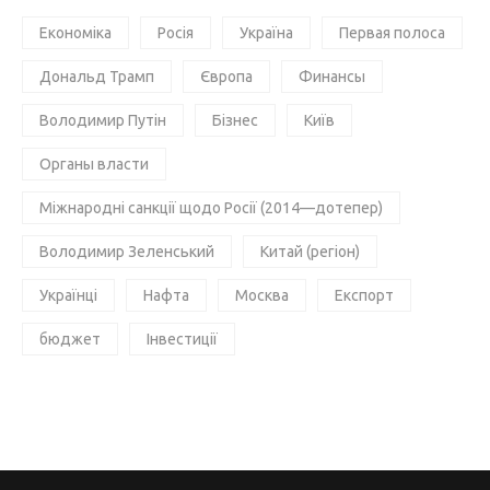
Економіка
Росія
Україна
Первая полоса
Дональд Трамп
Європа
Финансы
Володимир Путін
Бізнес
Київ
Органы власти
Міжнародні санкції щодо Росії (2014—дотепер)
Володимир Зеленський
Китай (регіон)
Українці
Нафта
Москва
Експорт
бюджет
Інвестиції