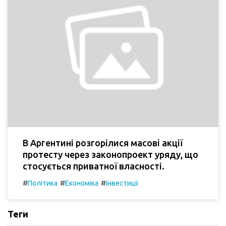
В Аргентині розгорілися масові акції
протесту через законопроект уряду, що
стосується приватної власності.
#
#
#
Політика
Економіка
Інвестиції
Теги