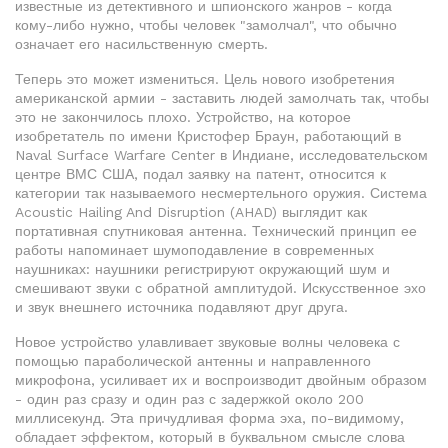
известные из детективного и шпионского жанров - когда
кому-либо нужно, чтобы человек "замолчал", что обычно
означает его насильственную смерть.
Теперь это может измениться. Цель нового изобретения
американской армии - заставить людей замолчать так, чтобы
это не закончилось плохо. Устройство, на которое
изобретатель по имени Кристофер Браун, работающий в
Naval Surface Warfare Center в Индиане, исследовательском
центре ВМС США, подал заявку на патент, относится к
категории так называемого несмертельного оружия. Система
Acoustic Hailing And Disruption (AHAD) выглядит как
портативная спутниковая антенна. Технический принцип ее
работы напоминает шумоподавление в современных
наушниках: наушники регистрируют окружающий шум и
смешивают звуки с обратной амплитудой. Искусственное эхо
и звук внешнего источника подавляют друг друга.
Новое устройство улавливает звуковые волны человека с
помощью параболической антенны и направленного
микрофона, усиливает их и воспроизводит двойным образом
- один раз сразу и один раз с задержкой около 200
миллисекунд. Эта причудливая форма эха, по-видимому,
обладает эффектом, который в буквальном смысле слова