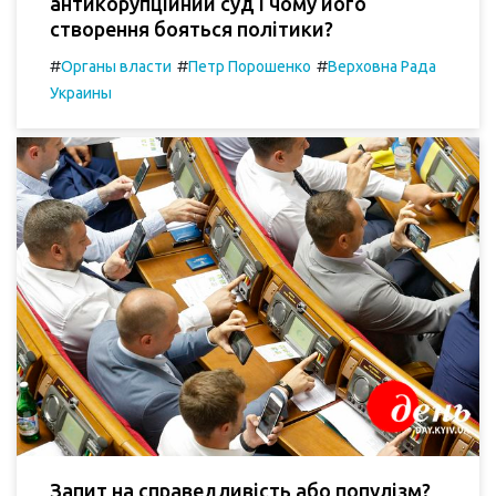
антикорупційний суд і чому його
створення бояться політики?
#
#
#
Органы власти
Петр Порошенко
Верховна Рада
Украины
Запит на справедливість або популізм?