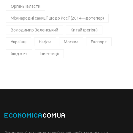
Органы власти
Міжнародні санкції щодо Росії (2014—дотепер)
Володимир Зеленський
Китай (регіон)
Українці
Нафта
Москва
Експорт
бюджет
Інвестиції
ECONOMICA
COMUA
"Економіка" не проти републікації своїх матеріалів з