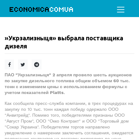
ECONOMICA
COMUA
»Укрзализныця» выбрала поставщика
дизеля
ПАО "Укрзализныця" 2 апреля провело шесть аукционов
по закупке дизельного топлива общим объемом 60 тыс.
тонн с изменением цены с использованием формулы с
учетом показателей Platts.
Как сообщила пресс-служба компании, в трех процедурах на
закупку по 10 тыс. тонн каждая победу одержало ООО
"Анвитрейд". Помимо того, победителями признаны ООО
"Август Пром", ООО "Окко Контракт" и ООО "Торговый дом
"Сокар Украина". Победителям торгов направлено
уведомление о намерении заключить соглашения, ожидается
подписание контрактов на поставку дизтоплива по цене,