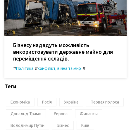
Бізнесу нададуть можливість
використовувати державне майно для
переміщення складів.
#
#
#
Політика
конфлікт, війна та мир
Теги
Економіка
Росія
Україна
Первая полоса
Дональд Трамп
Європа
Финансы
Володимир Путін
Бізнес
Київ