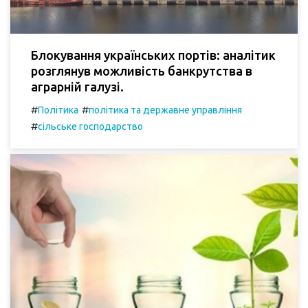
Блокування українських портів: аналітик
розглянув можливість банкрутства в
аграрній галузі.
#
#
Політика
політика та державне управління
#
сільське господарство