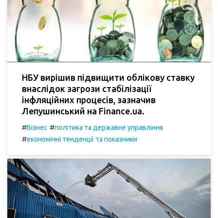
НБУ вирішив підвищити облікову ставку
внаслідок загрози стабілізації
інфляційних процесів, зазначив
Лепушинський на Finance.ua.
#
#
Бізнес
політика та державне управління
#
економічні тенденції та показники