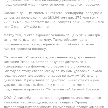
предложенной участниками во время тендерных процедур.
Согласно данным системы Prozorro, "Анвитрейд" победил с
ценовыми предложениями 283,99 млн грн, 279 млн грн и
277,518 млн грн соответственно; "Август Пром" — 281,99 млн
грн; Окко — 274,392 млн грн.
Между тем, "Сокар Украина" установила цену 28,2 млн грн
за те же 10 тыс. тонн по лоту. Таким образом, цена
последнего участника, скорее всего, ошибочна, и он не
сможет провести поставку.
"Укрзализныця" первая и единственная государственная
компания Украины, которая покупает дизтопливо с
использованием формульного расчета его стоимости.
Благодаря этому европейскому опыту нам удалось с начала
года провести уже девять тендеров на закупку 120 тыс. тонн
дизтоплива. В результате по действующим контрактам уже
удалось сэкономить более 40 млн грн", — отметил и. о.
председателя правления "Укрзализныци" Евгений Кравцов.
ООО "Анвитрейд" — торговое предприятие, занимающееся
импортом нефтепродуктов, поступающих в Украину по
трубопроводному транспорту. Ежемесячный оборот компании