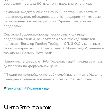
составляет порядка 80 тыс. тонн дизельного топлива.
Компания входит в Wexler Group — поставщика светлых
нефтепродуктов, объединяющего 10 предприятий, которые
расположены как на территории Украины, так и за ее
пределами.
Согласно Госреестру юридических лиц и физлиц-
предпринимателей, основателем "Анвитрейд" является
польская "Векслер Глобал Трейдинг СП. З О.О.", конечным
бенефициаром которой, как и главой "Анвитрейда", является
гражданин Польши Петр Белз.
Напомним, в феврале ПАО "Укрзализныця" начала закупать
дизтопливо по формульной цене.
ГП один из крупнейших потребителей дизтоплива в Украине.
Ежегодно компания покупает его около 350 тыс. тонн.
#
#
Транспорт
Укрзализныця
Читайте також