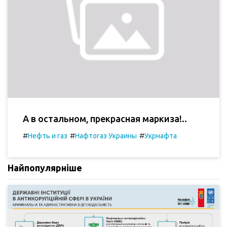
А в остальном, прекрасная маркиза!..
#
#
#
Нефть и газ
Нафтогаз Украины
Укрнафта
Найпопулярніше