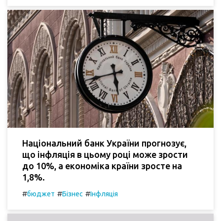
Національний банк України прогнозує,
що інфляція в цьому році може зрости
до 10%, а економіка країни зросте на
1,8%.
#
#
#
бюджет
Бізнес
Інфляція