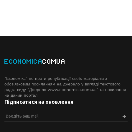
ECONOMICA
COMUA
"Економіка" не проти републікації своїх матеріалів з
обов'язковим посиланням на джерело у вигляді текстового
рядка виду "Джерело www.economiсa.com.ua" та посилання
на даний портал.
Підписатися на оновлення