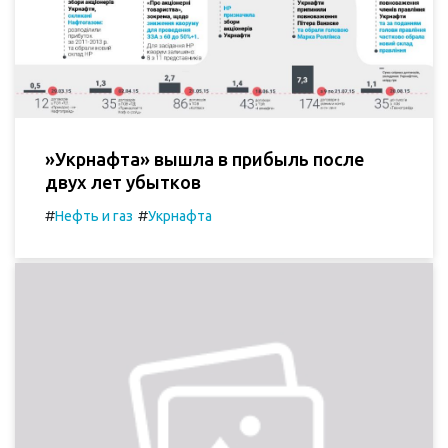
»Укрнафта» вышла в прибыль после
двух лет убытков
#
#
Нефть и газ
Укрнафта