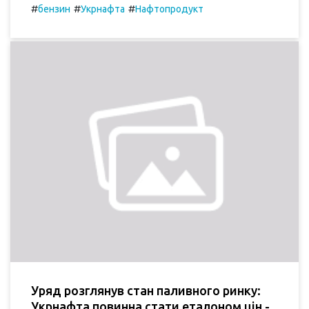
#
#
#
бензин
Укрнафта
Нафтопродукт
Уряд розглянув стан паливного ринку:
Укрнафта повинна стати еталоном цін -