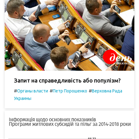
Запит на справедливість або популізм?
#
#
#
Органы власти
Петр Порошенко
Верховна Рада
Украины