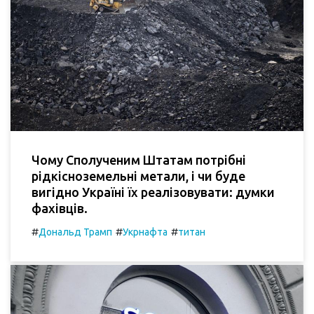
Чому Сполученим Штатам потрібні
рідкісноземельні метали, і чи буде
вигідно Україні їх реалізовувати: думки
фахівців.
#
#
#
Дональд Трамп
Укрнафта
титан