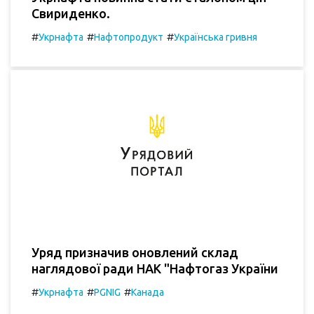
Свириденко.
#
#
#
Укрнафта
Нафтопродукт
Українська гривня
Уряд призначив оновлений склад
наглядової ради НАК "Нафтогаз України
#
#
#
Укрнафта
PGNIG
Канада