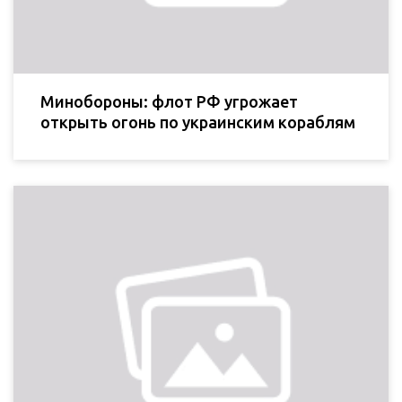
Минобороны: флот РФ угрожает
открыть огонь по украинским кораблям