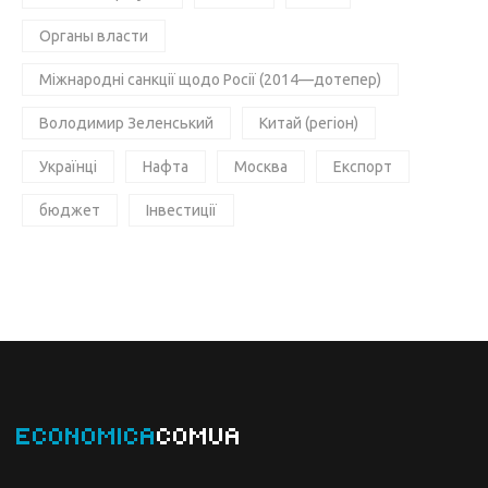
Органы власти
Міжнародні санкції щодо Росії (2014—дотепер)
Володимир Зеленський
Китай (регіон)
Українці
Нафта
Москва
Експорт
бюджет
Інвестиції
ECONOMICA
COMUA