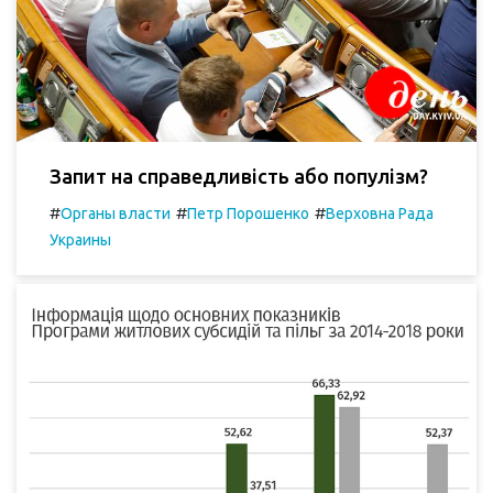
Запит на справедливість або популізм?
#
#
#
Органы власти
Петр Порошенко
Верховна Рада
Украины