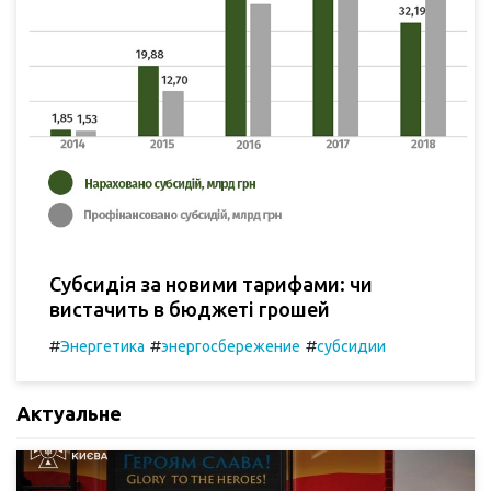
Субсидія за новими тарифами: чи
вистачить в бюджеті грошей
#
#
#
Энергетика
энергосбережение
субсидии
Актуальне