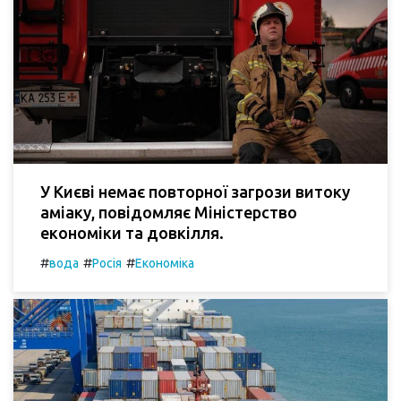
У Києві немає повторної загрози витоку
аміаку, повідомляє Міністерство
економіки та довкілля.
#
#
#
вода
Росія
Економіка