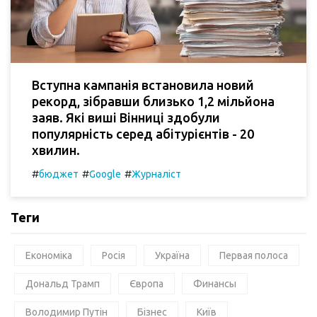
Вступна кампанія встановила новий
рекорд, зібравши близько 1,2 мільйона
заяв. Які виші Вінниці здобули
популярність серед абітурієнтів - 20
хвилин.
#
#
#
бюджет
Google
Журналіст
Теги
Економіка
Росія
Україна
Первая полоса
Дональд Трамп
Європа
Финансы
Володимир Путін
Бізнес
Київ