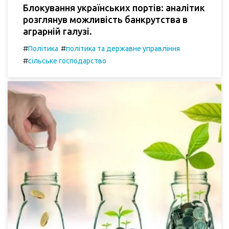
Блокування українських портів: аналітик
розглянув можливість банкрутства в
аграрній галузі.
#
#
Політика
політика та державне управління
#
сільське господарство