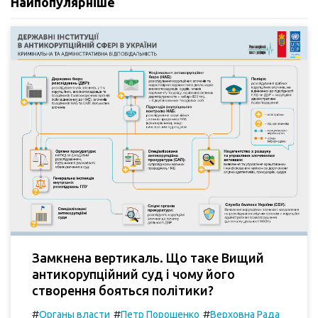
Найпопулярніше
Замкнена вертикаль. Що таке Вищий
антикорупційний суд і чому його
створення бояться політики?
#
#
#
Органы власти
Петр Порошенко
Верховна Рада