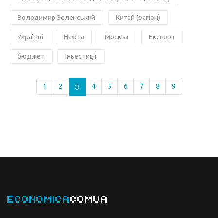
Володимир Зеленський
Китай (регіон)
Українці
Нафта
Москва
Експорт
бюджет
Інвестиції
1
2
3
4
5
6
7
8
9
ECONOMICA
COMUA