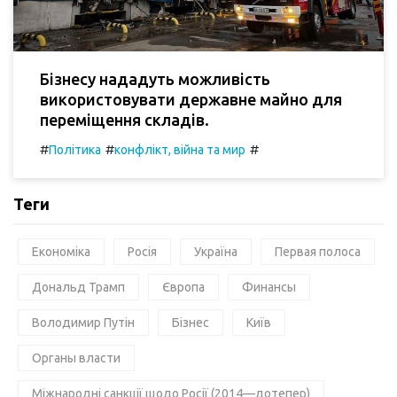
Бізнесу нададуть можливість
використовувати державне майно для
переміщення складів.
#
#
#
Політика
конфлікт, війна та мир
Теги
Економіка
Росія
Україна
Первая полоса
Дональд Трамп
Європа
Финансы
Володимир Путін
Бізнес
Київ
Органы власти
Міжнародні санкції щодо Росії (2014—дотепер)