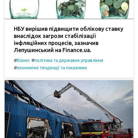
НБУ вирішив підвищити облікову ставку
внаслідок загрози стабілізації
інфляційних процесів, зазначив
Лепушинський на Finance.ua.
#
#
Бізнес
політика та державне управління
#
економічні тенденції та показники