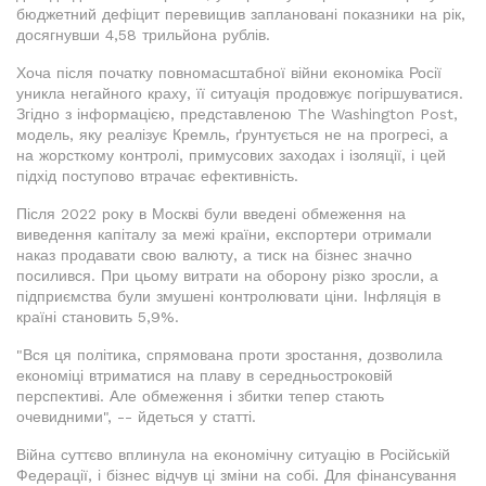
бюджетний дефіцит перевищив заплановані показники на рік,
досягнувши 4,58 трильйона рублів.
Хоча після початку повномасштабної війни економіка Росії
уникла негайного краху, її ситуація продовжує погіршуватися.
Згідно з інформацією, представленою The Washington Post,
модель, яку реалізує Кремль, ґрунтується не на прогресі, а
на жорсткому контролі, примусових заходах і ізоляції, і цей
підхід поступово втрачає ефективність.
Після 2022 року в Москві були введені обмеження на
виведення капіталу за межі країни, експортери отримали
наказ продавати свою валюту, а тиск на бізнес значно
посилився. При цьому витрати на оборону різко зросли, а
підприємства були змушені контролювати ціни. Інфляція в
країні становить 5,9%.
"Вся ця політика, спрямована проти зростання, дозволила
економіці втриматися на плаву в середньостроковій
перспективі. Але обмеження і збитки тепер стають
очевидними", -- йдеться у статті.
Війна суттєво вплинула на економічну ситуацію в Російській
Федерації, і бізнес відчув ці зміни на собі. Для фінансування