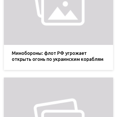
Минобороны: флот РФ угрожает
открыть огонь по украинским кораблям