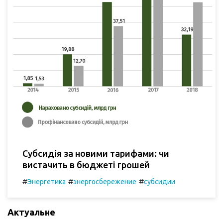
Субсидія за новими тарифами: чи
вистачить в бюджеті грошей
#
#
#
Энергетика
энергосбережение
субсидии
Актуальне