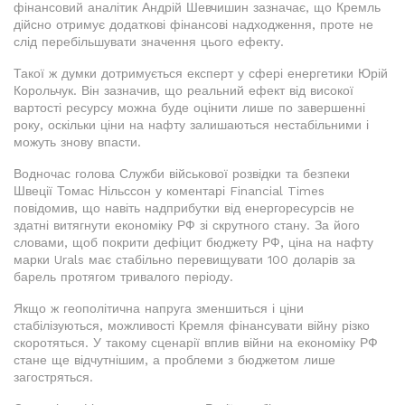
фінансовий аналітик Андрій Шевчишин зазначає, що Кремль
дійсно отримує додаткові фінансові надходження, проте не
слід перебільшувати значення цього ефекту.
Такої ж думки дотримується експерт у сфері енергетики Юрій
Корольчук. Він зазначив, що реальний ефект від високої
вартості ресурсу можна буде оцінити лише по завершенні
року, оскільки ціни на нафту залишаються нестабільними і
можуть знову впасти.
Водночас голова Служби військової розвідки та безпеки
Швеції Томас Нільссон у коментарі Financial Times
повідомив, що навіть надприбутки від енергоресурсів не
здатні витягнути економіку РФ зі скрутного стану. За його
словами, щоб покрити дефіцит бюджету РФ, ціна на нафту
марки Urals має стабільно перевищувати 100 доларів за
барель протягом тривалого періоду.
Якщо ж геополітична напруга зменшиться і ціни
стабілізуються, можливості Кремля фінансувати війну різко
скоротяться. У такому сценарії вплив війни на економіку РФ
стане ще відчутнішим, а проблеми з бюджетом лише
загостряться.