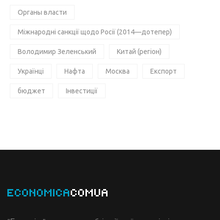
Органы власти
Міжнародні санкції щодо Росії (2014—дотепер)
Володимир Зеленський
Китай (регіон)
Українці
Нафта
Москва
Експорт
бюджет
Інвестиції
ECONOMICA
COMUA