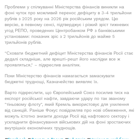
Проблеми у спілкуванні Міністерства фінансів виникли на
фоні чуток про можливий перенос дефіциту в 3-4 трильйони
рублів з 2025 року на 2026 рік російським урядом. Цю
версію, в певному сенсі, підтверджує і різкий зріст тижневих
угод РЕПО, проведених Центробанком РФ з банківськими
установами: показник зріс з 2 трильйонів до майже 5
трильйонів рублів.
"Сховати бюджетний дефіцит Міністерства фінансів Росії стає
дедалі складніше, але врешті-решт його наслідки все ж
проявляться," – підкреслив аналітик.
Поки Міністерство фінансів намагається замаскувати
бюджетні труднощі, Казначейство виявляє їх.
Варто підкреслити, що Європейський Союз посилив тиск на
експорт російської нафти, завдаючи удару по так званому
"тіньовому флоту", який Кремль використовує для ухилення
від санкцій. Раніше Фокус повідомляв про нові обмеження, які
можуть істотно знизити доходи Росії від нафтового сектору і
ускладнити фінансування військових дій на фоні зростаючих
внутрішніх економічних труднощів.