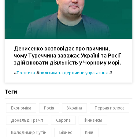
Денисенко розповідає про причини,
чому Туреччина заважає Україні та Росії
здійснювати діяльність у Чорному морі.
#
#
#
Політика
політика та державне управління
Теги
Економіка
Росія
Україна
Первая полоса
Дональд Трамп
Європа
Финансы
Володимир Путін
Бізнес
Київ