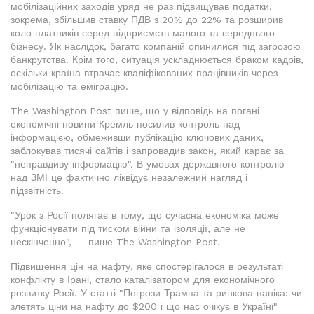
мобілізаційних заходів уряд не раз підвищував податки,
зокрема, збільшив ставку ПДВ з 20% до 22% та розширив
коло платників серед підприємств малого та середнього
бізнесу. Як наслідок, багато компаній опинилися під загрозою
банкрутства. Крім того, ситуація ускладнюється браком кадрів,
оскільки країна втрачає кваліфікованих працівників через
мобілізацію та еміграцію.
The Washington Post пише, що у відповідь на погані
економічні новини Кремль посилив контроль над
інформацією, обмеживши публікацію ключових даних,
заблокував тисячі сайтів і запровадив закон, який карає за
"неправдиву інформацію". В умовах державного контролю
над ЗМІ це фактично ліквідує незалежний нагляд і
підзвітність.
"Урок з Росії полягає в тому, що сучасна економіка може
функціонувати під тиском війни та ізоляції, але не
нескінченно", -- пише The Washington Post.
Підвищення цін на нафту, яке спостерігалося в результаті
конфлікту в Ірані, стало каталізатором для економічного
розвитку Росії. У статті "Погрози Трампа та ринкова паніка: чи
злетять ціни на нафту до $200 і що нас очікує в Україні"