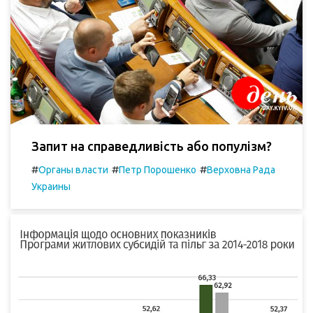
Запит на справедливість або популізм?
#
#
#
Органы власти
Петр Порошенко
Верховна Рада
Украины