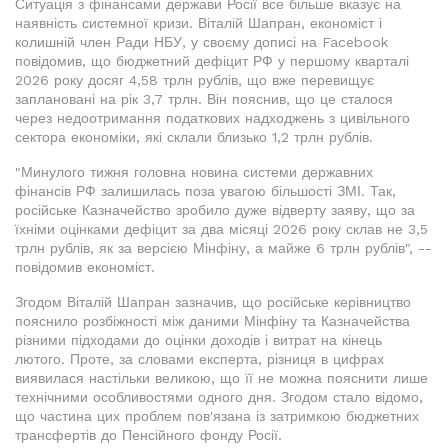
Ситуація з фінансами держави Росії все більше вказує на
наявність системної кризи. Віталій Шапран, економіст і
колишній член Ради НБУ, у своєму дописі на Facebook
повідомив, що бюджетний дефіцит РФ у першому кварталі
2026 року досяг 4,58 трлн рублів, що вже перевищує
заплановані на рік 3,7 трлн. Він пояснив, що це сталося
через недоотримання податкових надходжень з цивільного
сектора економіки, які склали близько 1,2 трлн рублів.
"Минулого тижня головна новина системи державних
фінансів РФ залишилась поза увагою більшості ЗМІ. Так,
російське Казначейство зробило дуже відверту заяву, що за
їхніми оцінками дефіцит за два місяці 2026 року склав не 3,5
трлн рублів, як за версією Мінфіну, а майже 6 трлн рублів", --
повідомив економіст.
Згодом Віталій Шапран зазначив, що російське керівництво
пояснило розбіжності між даними Мінфіну та Казначейства
різними підходами до оцінки доходів і витрат на кінець
лютого. Проте, за словами експерта, різниця в цифрах
виявилася настільки великою, що її не можна пояснити лише
технічними особливостями одного дня. Згодом стало відомо,
що частина цих проблем пов'язана із затримкою бюджетних
трансфертів до Пенсійного фонду Росії.