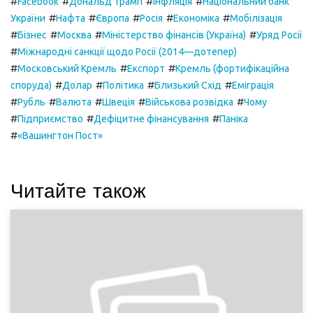
#
#
#
#
Facebook
Дональд Трамп
Інфляція
Національний банк
#
#
#
#
#
України
Нафта
Європа
Росія
Економіка
Мобілізація
#
#
#
#
Бізнес
Москва
Міністерство фінансів (Україна)
Уряд Росії
#
Міжнародні санкції щодо Росії (2014—дотепер)
#
#
#
Московський Кремль
Експорт
Кремль (фортифікаційна
#
#
#
#
споруда)
Долар
Політика
Близький Схід
Еміграція
#
#
#
#
#
Рубль
Валюта
Швеція
Військова розвідка
Чому
#
#
#
Підприємство
Дефіцитне фінансування
Паніка
#
«Вашингтон Пост»
Читайте також