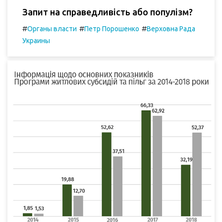
Запит на справедливість або популізм?
#
#
#
Органы власти
Петр Порошенко
Верховна Рада
Украины