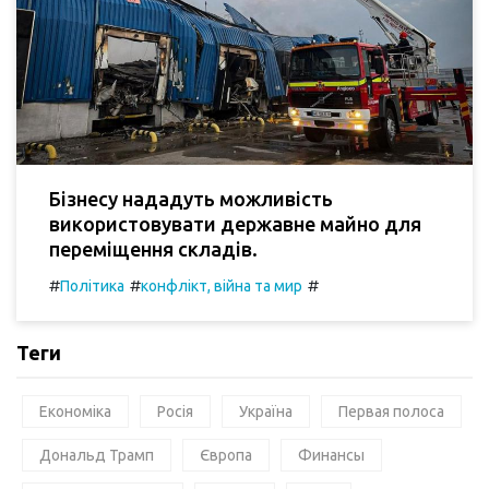
Бізнесу нададуть можливість
використовувати державне майно для
переміщення складів.
#
#
#
Політика
конфлікт, війна та мир
Теги
Економіка
Росія
Україна
Первая полоса
Дональд Трамп
Європа
Финансы