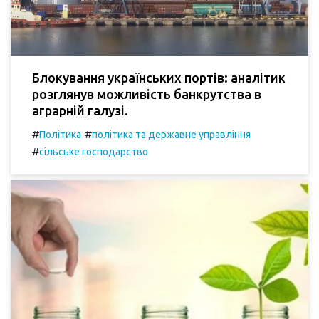
Блокування українських портів: аналітик
розглянув можливість банкрутства в
аграрній галузі.
#
#
Політика
політика та державне управління
#
сільське господарство