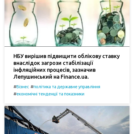
НБУ вирішив підвищити облікову ставку
внаслідок загрози стабілізації
інфляційних процесів, зазначив
Лепушинський на Finance.ua.
#
#
Бізнес
політика та державне управління
#
економічні тенденції та показники