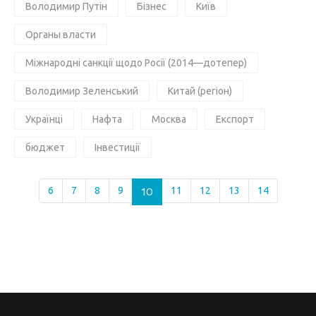
Володимир Путін
Бізнес
Київ
Органы власти
Міжнародні санкції щодо Росії (2014—дотепер)
Володимир Зеленський
Китай (регіон)
Українці
Нафта
Москва
Експорт
бюджет
Інвестиції
6
7
8
9
10
11
12
13
14