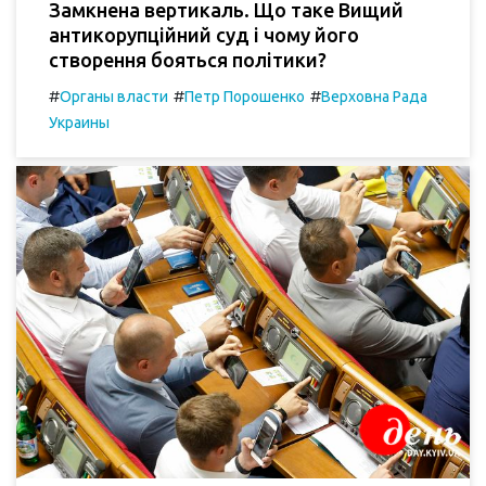
Замкнена вертикаль. Що таке Вищий
антикорупційний суд і чому його
створення бояться політики?
#
#
#
Органы власти
Петр Порошенко
Верховна Рада
Украины